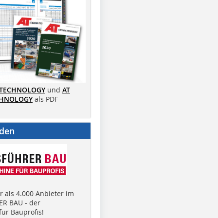
 TECHNOLOGY
und
AT
CHNOLOGY
als PDF-
nden
 als 4.000 Anbieter im
R BAU - der
ür Bauprofis!