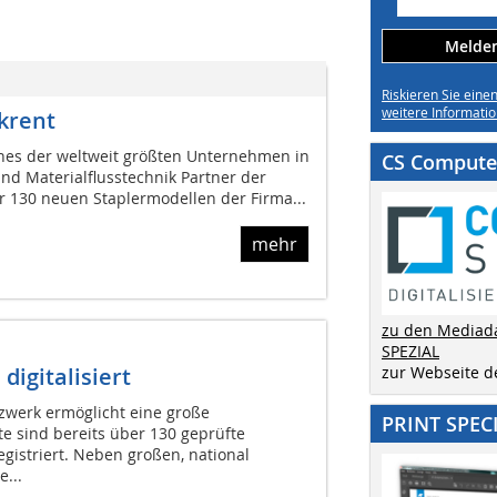
Melden 
Riskieren Sie eine
weitere Informatio
ckrent
ines der weltweit größten Unternehmen in
CS Computer
und Materialflusstechnik Partner der
r 130 neuen Staplermodellen der Firma...
mehr
zu den Mediad
SPEZIAL
digitalisiert
zur Webseite 
tzwerk ermöglicht eine große
PRINT SPEC
e sind bereits über 130 geprüfte
egistriert. Neben großen, national
...