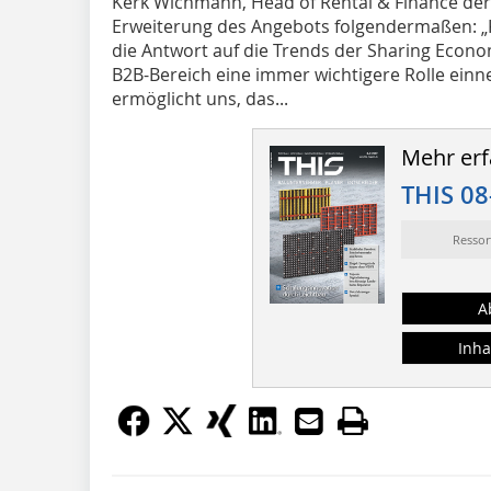
Kerk Wichmann, Head of Rental & Finance der
Erweiterung des Angebots folgendermaßen: „Kl
die Antwort auf die Trends der Sharing Econom
B2B-Bereich eine immer wichtigere Rolle einn
ermöglicht uns, das...
Mehr erf
THIS 08
Resso
A
Inha