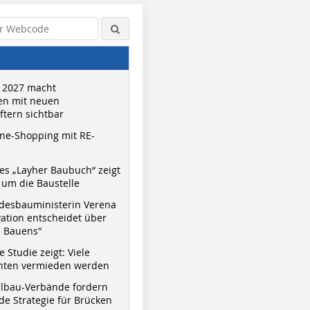
 2027 macht
n mit neuen
tern sichtbar
ne-Shopping mit RE-
s „Layher Baubuch“ zeigt
um die Baustelle
desbauministerin Verena
vation entscheidet über
s Bauens"
 Studie zeigt: Viele
nnten vermieden werden
hlbau-Verbände fordern
e Strategie für Brücken