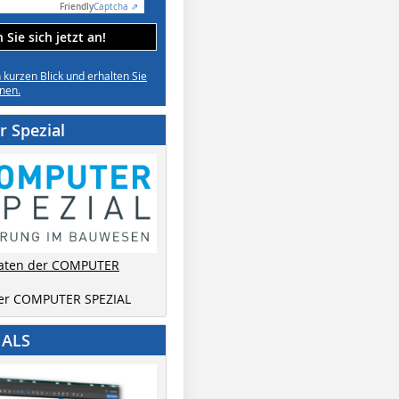
Friendly
Captcha ⇗
Sie sich jetzt an!
n kurzen Blick und erhalten Sie
nen.
 Spezial
aten der COMPUTER
der COMPUTER SPEZIAL
IALS