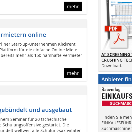
mehr
Vermietern online
rliner Start-up-Unternehmen Klickrent
Plattform für die einfache Online Miete.
AT SCREENING
s bereits mehr als 150 namhafte Vermieter
CRUSHING TE
Download.
mehr
Anbieter fi
gebündelt und ausgebaut
Finden Sie mehr
inem Seminar für 20 tschechische
EINKAUFSFÜHRE
 Schulungsoffensive gestartet. Die
Suchmaschine f
ndelt weltweit alle Schulungsaktivitäten