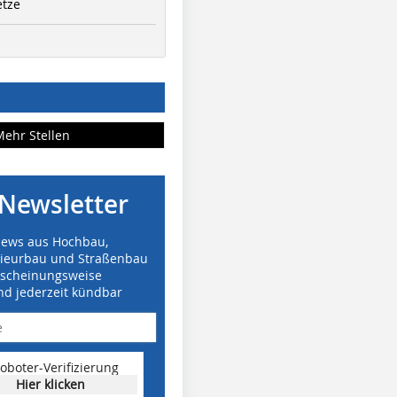
etze
Mehr Stellen
Newsletter
News aus Hochbau,
nieurbau und Straßenbau
rscheinungsweise
nd jederzeit kündbar
oboter-Verifizierung
Hier klicken