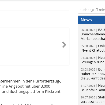
t
News
BAU
06.08.2026 |
Branchentheme
Markenbotschaf
Onli
05.08.2026 |
INvent-Chatbot
Neue
04.08.2026 |
Lösungen rund 
Bun
03.08.2026 |
Hubertz: "Inno
die Zukunft de
nternehmen in der Flurförderzeug-,
Neue
Online Angebot mit über 3.000
31.07.2026 |
Bauabfälle kö
- und Buchungsplattform Klickrent
Sta
30.07.2026 |
vorausschauend