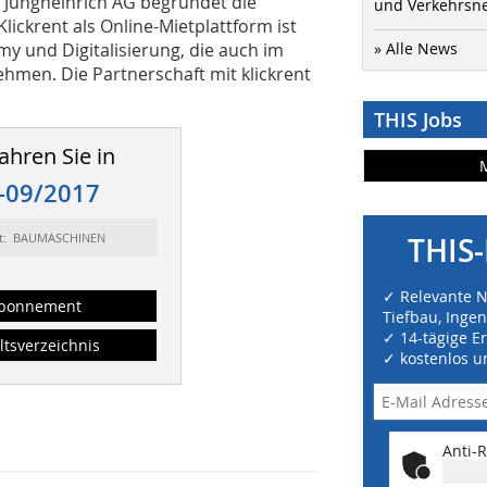
 Jungheinrich AG begründet die
und Verkehrsn
ickrent als Online-Mietplattform ist
y und Digitalisierung, die auch im
» Alle News
ehmen. Die Partnerschaft mit klickrent
THIS Jobs
ahren Sie in
-09/2017
rt: BAUMASCHINEN
THIS-
✓ Relevante 
bonnement
Tiefbau, Inge
✓ 14-tägige E
ltsverzeichnis
✓ kostenlos u
Anti-R