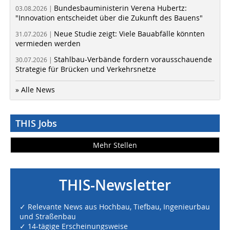
Bundesbauministerin Verena Hubertz:
03.08.2026 |
"Innovation entscheidet über die Zukunft des Bauens"
Neue Studie zeigt: Viele Bauabfälle könnten
31.07.2026 |
vermieden werden
Stahlbau-Verbände fordern vorausschauende
30.07.2026 |
Strategie für Brücken und Verkehrsnetze
» Alle News
THIS Jobs
Mehr Stellen
THIS-Newsletter
✓ Relevante News aus Hochbau, Tiefbau, Ingenieurbau
und Straßenbau
✓ 14-tägige Erscheinungsweise