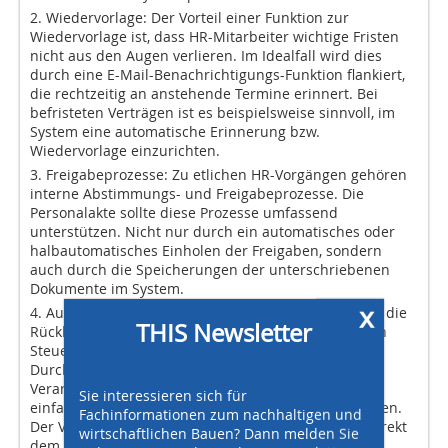
2. Wiedervorlage: Der Vorteil einer Funktion zur
Wiedervorlage ist, dass HR-Mitarbeiter wichtige Fristen
nicht aus den Augen verlieren. Im Idealfall wird dies
durch eine E-Mail-Benachrichtigungs-Funktion flankiert,
die rechtzeitig an anstehende Termine erinnert. Bei
befristeten Verträgen ist es beispielsweise sinnvoll, im
System eine automatische Erinnerung bzw.
Wiedervorlage einzurichten.
3. Freigabeprozesse: Zu etlichen HR-Vorgängen gehören
interne Abstimmungs- und Freigabeprozesse. Die
Personalakte sollte diese Prozesse umfassend
unterstützen. Nicht nur durch ein automatisches oder
halbautomatisches Einholen der Freigaben, sondern
auch durch die Speicherungen der unterschriebenen
Dokumente im System.
x
4. Aufgabenverwaltung: Stets gleiche Abläufe – etwa die
THIS Newsletter
Rückkehr eines Mitarbeiters aus der Elternzeit, einen
Steuerklassenwechsel oder die Vorbereitung und
Durchführung von Personalgesprächen – sollten HR-
Verantwortliche in der elektronischen Personalakte
Sie interessieren sich für
einfach über Templates verwalten und tracken können.
Fachinformationen zum nachhaltigen und
Der Verantwortliche kann solche Tasks dann auch direkt
wirtschaftlichen Bauen? Dann melden Sie
dem zuständigen Bearbeiter zuweisen.