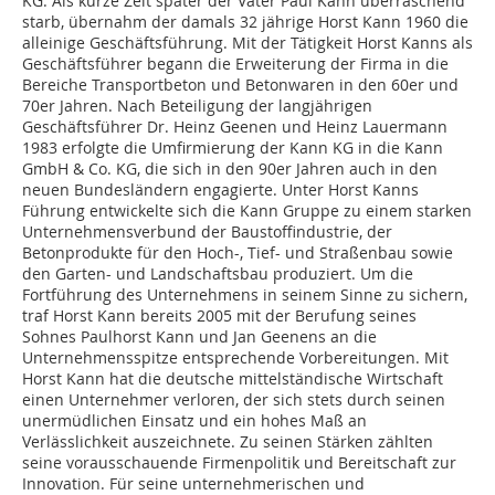
KG. Als kurze Zeit später der Vater Paul Kann überraschend
starb, übernahm der damals 32 jährige Horst Kann 1960 die
alleinige Geschäftsführung. Mit der Tätigkeit Horst Kanns als
Geschäftsführer begann die Erweiterung der Firma in die
Bereiche Transportbeton und Betonwaren in den 60er und
70er Jahren. Nach Beteiligung der langjährigen
Geschäftsführer Dr. Heinz Geenen und Heinz Lauermann
1983 erfolgte die Umfirmierung der Kann KG in die Kann
GmbH & Co. KG, die sich in den 90er Jahren auch in den
neuen Bundesländern engagierte. Unter Horst Kanns
Führung entwickelte sich die Kann Gruppe zu einem starken
Unternehmensverbund der Baustoffindustrie, der
Betonprodukte für den Hoch-, Tief- und Straßenbau sowie
den Garten- und Landschaftsbau produziert. Um die
Fortführung des Unternehmens in seinem Sinne zu sichern,
traf Horst Kann bereits 2005 mit der Berufung seines
Sohnes Paulhorst Kann und Jan Geenens an die
Unternehmensspitze entsprechende Vorbereitungen. Mit
Horst Kann hat die deutsche mittelständische Wirtschaft
einen Unternehmer verloren, der sich stets durch seinen
unermüdlichen Einsatz und ein hohes Maß an
Verlässlichkeit auszeichnete. Zu seinen Stärken zählten
seine vorausschauende Firmenpolitik und Bereitschaft zur
Innovation. Für seine unternehmerischen und