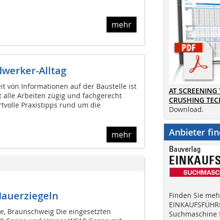
mehr
dwerker-Alltag
it von Informationen auf der Baustelle ist
AT SCREENING
 alle Arbeiten zügig und fachgerecht
CRUSHING TE
volle Praxistipps rund um die
Download.
Anbieter fi
mehr
Mauerziegeln
Finden Sie mehr
EINKAUFSFÜHRE
ye, Braunschweig Die eingesetzten
Suchmaschine f