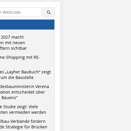
 2027 macht
n mit neuen
tern sichtbar
ne-Shopping mit RE-
s „Layher Baubuch“ zeigt
um die Baustelle
desbauministerin Verena
vation entscheidet über
s Bauens"
 Studie zeigt: Viele
nnten vermieden werden
hlbau-Verbände fordern
e Strategie für Brücken