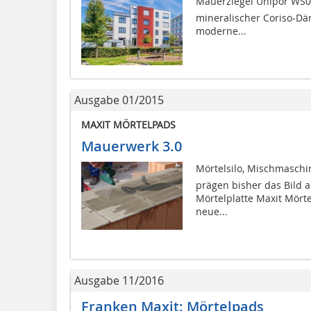
Mauerziegel Unipor WS09
mineralischer Coriso-D
moderne...
Ausgabe 01/2015
MAXIT MÖRTELPADS
Mauerwerk 3.0
Mörtelsilo, Mischmaschin
prägen bisher das Bild a
Mörtelplatte Maxit Mörte
neue...
Ausgabe 11/2016
Franken Maxit: Mörtelpads