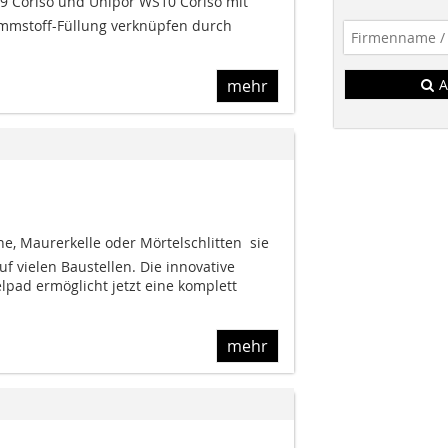
 Coriso und Unipor WS10 Coriso mit
ämmstoff-Füllung verknüpfen durch
mehr
A
e, Maurerkelle oder Mörtelschlitten  sie
uf vielen Baustellen. Die innovative
lpad ermöglicht jetzt eine komplett
mehr