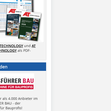
 TECHNOLOGY
und
AT
CHNOLOGY
als PDF-
nden
 als 4.000 Anbieter im
R BAU - der
ür Bauprofis!