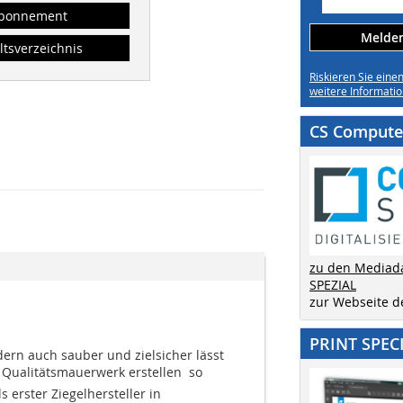
bonnement
Melden 
ltsverzeichnis
Riskieren Sie eine
weitere Informatio
CS Computer
zu den Mediad
SPEZIAL
zur Webseite 
PRINT SPEC
dern auch sauber und zielsicher lässt
Qualitätsmauerwerk erstellen  so
ls erster Ziegelhersteller in