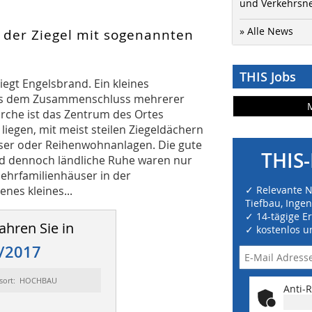
und Verkehrsn
» Alle News
 der Ziegel mit sogenannten
THIS Jobs
egt Engelsbrand. Ein kleines
aus dem Zusammenschluss mehrerer
rche ist das Zentrum des Ortes
liegen, mit meist steilen Ziegeldächern
ser oder Reihen­wohnanlagen. Die gute
THIS-
 dennoch ländliche Ruhe waren nur
ehrfamilienhäuser in der
nes kleines...
✓ Relevante 
Tiefbau, Inge
✓ 14-tägige E
ahren Sie in
✓ kostenlos u
/2017
sort: HOCHBAU
Anti-R