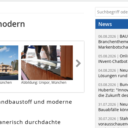
modern
News
BAU
06.08.2026 |
Branchentheme
Markenbotschaf
Onli
05.08.2026 |
INvent-Chatbot
Neue
04.08.2026 |
Lösungen rund 
München
Abbildung: Unipor, München
Abbildung: Unipor, München
Bun
03.08.2026 |
Hubertz: "Inno
die Zukunft de
Wandbaustoff und moderne
Neue
31.07.2026 |
Bauabfälle kö
Sta
30.07.2026 |
lanerisch durchdachte
vorausschauend