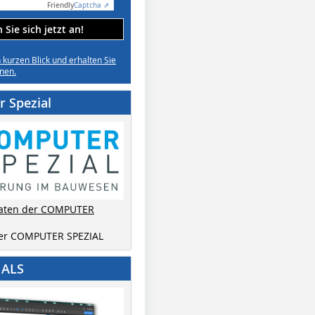
Friendly
Captcha ⇗
Sie sich jetzt an!
n kurzen Blick und erhalten Sie
nen.
 Spezial
aten der COMPUTER
der COMPUTER SPEZIAL
IALS