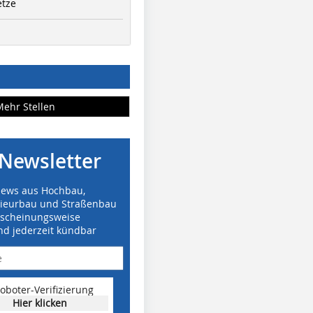
etze
Mehr Stellen
Newsletter
News aus Hochbau,
nieurbau und Straßenbau
rscheinungsweise
nd jederzeit kündbar
oboter-Verifizierung
Hier klicken