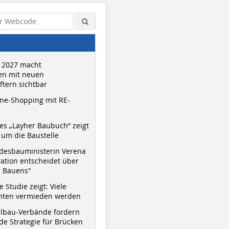
 2027 macht
n mit neuen
tern sichtbar
ne-Shopping mit RE-
s „Layher Baubuch“ zeigt
um die Baustelle
desbauministerin Verena
vation entscheidet über
s Bauens"
 Studie zeigt: Viele
nnten vermieden werden
hlbau-Verbände fordern
e Strategie für Brücken