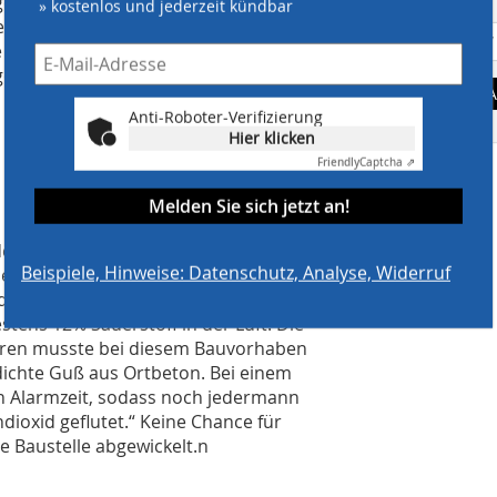
age Beton langsam abband. Daneben
» kostenlos und jederzeit kündbar
nd nach. Mit dieser wirtschaftlichen
aus einem einzigen Guss entstehen.
en. „30 Jahre bin ich nun auf dem Bau
A
Anti-Roboter-Verifizierung
Hier klicken
Friendly
Captcha ⇗
Melden Sie sich jetzt an!
deteilen wurde mit innenliegenden
Beispiele, Hinweise: Datenschutz, Analyse, Widerruf
lle wurde ständig güteüberwacht nach
der Vollack GmbH erläutert: „Selbst die
tens 12% Sauerstoff in der Luft. Die
Türen musste bei diesem Bauvorhaben
dichte Guß aus Ortbeton. Bei einem
en Alarmzeit, sodass noch jedermann
dioxid geflutet.“ Keine Chance für
 Baustelle abgewickelt.n