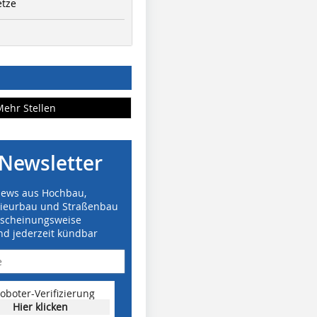
etze
Mehr Stellen
Newsletter
News aus Hochbau,
nieurbau und Straßenbau
rscheinungsweise
nd jederzeit kündbar
oboter-Verifizierung
Hier klicken