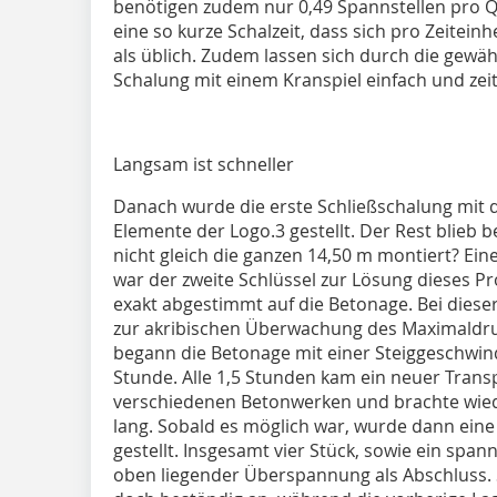
benötigen zudem nur 0,49 Spannstellen pro Q
eine so kurze Schalzeit, dass sich pro Zeitein
als üblich. Zudem lassen sich durch die gewä
Schalung mit einem Kranspiel einfach und ze
Langsam ist schneller
Danach wurde die erste Schließschalung mit 
Elemente der Logo.3 gestellt. Der Rest blieb
nicht gleich die ganzen 14,50 m montiert? Ein
war der zweite Schlüssel zur Lösung dieses 
exakt abgestimmt auf die Betonage. Bei die
zur akribischen Überwachung des Maximaldru
begann die Betonage mit einer Steiggeschwind
Stunde. Alle 1,5 Stunden kam ein neuer Trans
verschiedenen Betonwerken und brachte wiede
lang. Sobald es möglich war, wurde dann eine
gestellt. Insgesamt vier Stück, sowie ein spa
oben liegender Überspannung als Abschluss. 