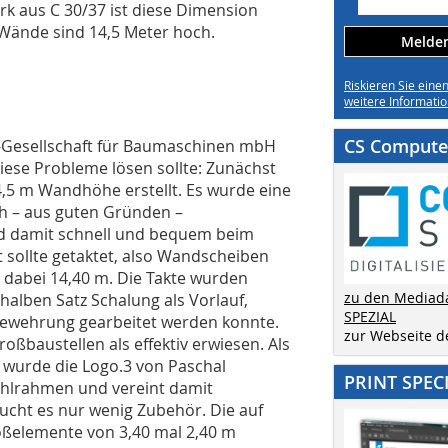
k aus C 30/37 ist diese Dimension
 Wände sind 14,5 Meter hoch.
Melden 
Riskieren Sie eine
weitere Informatio
CS Computer
-Gesellschaft für Baumaschinen mbH
iese Probleme lösen sollte: Zunächst
4,5 m Wandhöhe erstellt. Es wurde eine
ich – aus guten Gründen –
nd damit schnell und bequem beim
t sollte getaktet, also Wandscheiben
 dabei 14,40 m. Die Takte wurden
zu den Mediad
 halben Satz Schalung als Vorlauf,
SPEZIAL
Bewehrung gearbeitet werden konnte.
zur Webseite 
ßbaustellen als effektiv erwiesen. Als
 wurde die Logo.3 von Paschal
PRINT SPEC
tahlrahmen und vereint damit
ucht es nur wenig Zubehör. Die auf
oßelemente von 3,40 mal 2,40 m