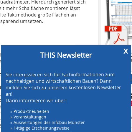
uadratmeter. Hierdurch generiert sich
heit mehr Schalfläche montieren lässt
hlte Taktmethode große Flächen an
itsparend umsetzen.
x
THIS Newsletter
der ersten waagerechten Reihe 3,40-m-
AT SCREENING
CRUSHING TE
 bereit gehalten. Warum aber wurden
Download.
e geeignete, spezielle Betonrezeptur
Problems. Das Abbindeverhalten war
Sie interessieren sich für Fachinformationen zum
Anbieter fi
ser Höhe wurden mehrere Druckdosen
nachhaltigen und wirtschaftlichen Bauen? Dann
cks von 70kN/m² eingebaut. So
melden Sie sich zu unserem kostenlosen Newsletter
igkeit von 2,0 m Frischbeton pro
an!
porter aus insgesamt zwei
Darin informieren wir über:
r 8 t Fracht mit. Einen ganzen Tag
» Produktneuheiten
 weitere Reihe mit 3,40-m-Elementen
» Veranstaltungen
Finden Sie mehr
nnstellenloses Ausgleichselement mit
» Auswertungen der Infobau Münster
EINKAUFSFÜHRE
So stieg die Betonoberkante langsam,
» 14tägige Erscheinungsweise
Suchmaschine f