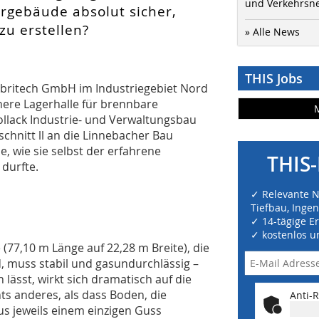
und Verkehrsn
ergebäude absolut sicher,
 zu erstellen?
» Alle News
THIS Jobs
ubritech GmbH im Industriegebiet Nord
chere Lagerhalle für brennbare
ollack Industrie- und Verwaltungsbau
hnitt ll an die Linnebacher Bau
 wie sie selbst der erfahrene
THIS-
durfte.
✓ Relevante 
Tiefbau, Inge
✓ 14-tägige E
✓ kostenlos u
(77,10 m Länge auf 22,28 m Breite), die
, muss stabil und gasundurchlässig –
 lässt, wirkt sich dramatisch auf die
hts anderes, als dass Boden, die
Anti-R
s jeweils einem einzigen Guss