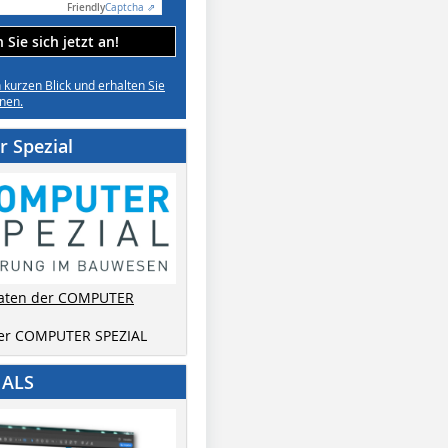
Friendly
Captcha ⇗
Sie sich jetzt an!
n kurzen Blick und erhalten Sie
nen.
 Spezial
aten der COMPUTER
der COMPUTER SPEZIAL
IALS