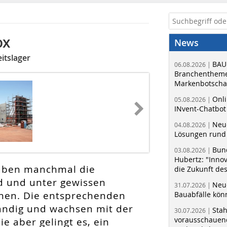
ox
News
itslager
BAU
06.08.2026 |
Branchentheme
Markenbotschaf
Onli
05.08.2026 |
INvent-Chatbot
Neue
04.08.2026 |
Lösungen rund 
Bun
03.08.2026 |
Hubertz: "Inno
aben manchmal die
die Zukunft de
nd und unter gewissen
Neue
31.07.2026 |
nen. Die entsprechenden
Bauabfälle kö
ndig und wachsen mit der
Sta
30.07.2026 |
vorausschauend
e aber gelingt es, ein