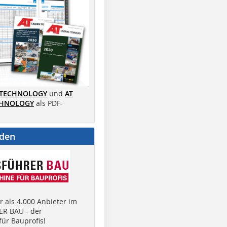
 TECHNOLOGY
und
AT
CHNOLOGY
als PDF-
nden
 als 4.000 Anbieter im
R BAU - der
ür Bauprofis!