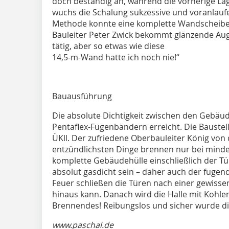
doch beständig an, während die vorherige L
wuchs die Schalung sukzessive und voranlaufe
Methode konnte eine komplette Wandscheibe 
Bauleiter Peter Zwick bekommt glänzende Aug
tätig, aber so etwas wie diese
14,5-m-Wand hatte ich noch nie!“
Bauausführung
Die absolute Dichtigkeit zwischen den Gebäu
Pentaflex-Fugenbändern erreicht. Die Bauste
ÜKll. Der zufriedene Oberbauleiter König von 
entzündlichsten Dinge brennen nur bei mindes
komplette Gebäudehülle einschließlich der 
absolut gasdicht sein – daher auch der fugen
Feuer schließen die Türen nach einer gewiss
hinaus kann. Danach wird die Halle mit Kohlen
Brennendes! Reibungslos und sicher wurde die
www.paschal.de