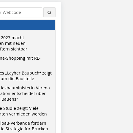
 2027 macht
n mit neuen
tern sichtbar
ne-Shopping mit RE-
s „Layher Baubuch“ zeigt
um die Baustelle
desbauministerin Verena
vation entscheidet über
s Bauens"
 Studie zeigt: Viele
nnten vermieden werden
hlbau-Verbände fordern
e Strategie für Brücken