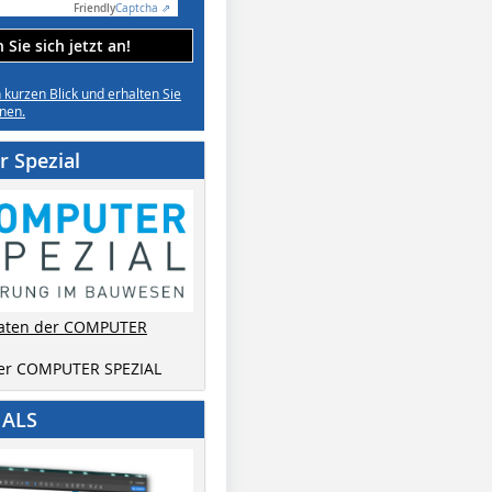
Friendly
Captcha ⇗
Sie sich jetzt an!
n kurzen Blick und erhalten Sie
nen.
 Spezial
aten der COMPUTER
der COMPUTER SPEZIAL
IALS