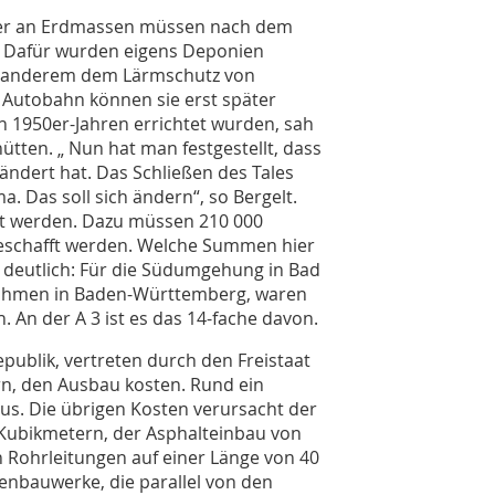
eter an Erdmassen müssen nach dem
. Dafür wurden eigens Deponien
er anderem dem Lärmschutz von
Autobahn können sie erst später
n 1950er-Jahren errichtet wurden, sah
ütten. „ Nun hat man festgestellt, dass
ndert hat. Das Schließen des Tales
. Das soll sich ändern“, so Bergelt.
et werden. Dazu müssen 210 000
eschafft werden. Welche Summen hier
 deutlich: Für die Südumgehung in Bad
ahmen in Baden-Württemberg, waren
 An der A 3 ist es das 14-fache davon.
epublik, vertreten durch den Freistaat
n, den Ausbau kosten. Rund ein
aus. Die übrigen Kosten verursacht der
 Kubikmetern, der Asphalteinbau von
Rohrleitungen auf einer Länge von 40
nbauwerke, die parallel von den