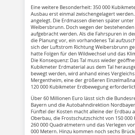
Eine weitere Besonderheit: 350 000 Kubikm
Ausbau erst einmal zwischengelagert werden
angelegt. Die Erdmassen dienen später unt
Weibersbrunn. Doch wegen der bestehenden 
aufgebracht werden. Als die Fahrspuren in de
die Planung vor, ein vorhandenes Tal aufzusch
sich der Luftstrom Richtung Weibersbrunn geä
hatte Folgen für den Wildwechsel und das Klima
Die Konsequenz: Das Tal muss wieder geöffn
Kubikmeter Erdmaterial aus dem Tal herausg
bewegt werden, wird anhand eines Vergleichs
Mergentheim, eine der größeren Einzelmaßn
120 000 Kubikmeter Erdbewegung erforderlich.
Über 60 Millionen Euro lässt sich die Bundesr
Bayern und die Autobahndirektion Nordbayer
Fünftel der Kosten macht alleine der Erdbau 
Oberbau, die Frostschutzschicht von 150 000
260 000 Quadratmetern und das Verlegen von 
000 Metern. Hinzu kommen noch sechs Brücke