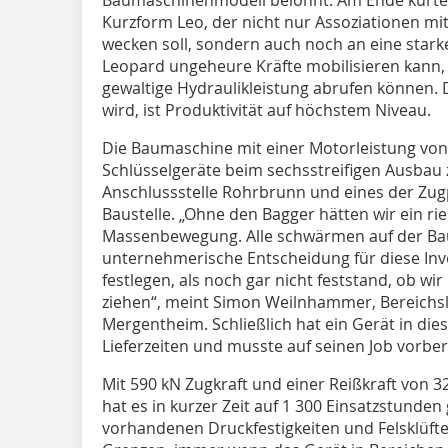
Kurzform Leo, der nicht nur Assoziationen 
wecken soll, sondern auch noch an eine starke
Leopard ungeheure Kräfte mobilisieren kann
gewaltige Hydraulikleistung abrufen können.
wird, ist Produktivität auf höchstem Niveau.
Die Baumaschine mit einer Motorleistung von 
Schlüsselgeräte beim sechsstreifigen Ausba
Anschlussstelle Rohrbrunn und eines der Zug
Baustelle. „Ohne den Bagger hätten wir ein ri
Massenbewegung. Alle schwärmen auf der Baust
unternehmerische Entscheidung für diese Inve
festlegen, als noch gar nicht feststand, ob w
ziehen“, meint Simon Weilnhammer, Bereichsl
Mergentheim. Schließlich hat ein Gerät in d
Lieferzeiten und musste auf seinen Job vorber
Mit 590 kN Zugkraft und einer Reißkraft von 3
hat es in kurzer Zeit auf 1 300 Einsatzstunde
vorhandenen Druckfestigkeiten und Felsklüft