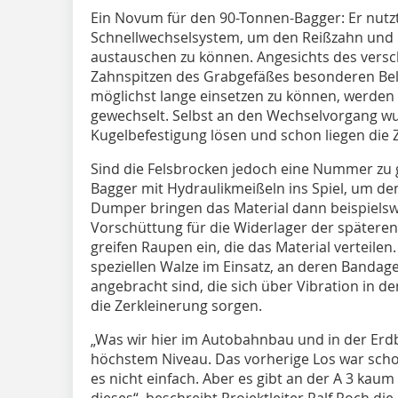
Ein Novum für den 90-Tonnen-Bagger: Er nutzt
Schnellwechselsystem, um den Reißzahn und L
austauschen zu können. Angesichts des versch
Zahnspitzen des Grabgefäßes besonderen Bel
möglichst lange einsetzen zu können, werden 
gewechselt. Selbst an den Wechselvorgang w
Kugelbefestigung lösen und schon liegen die Z
Sind die Felsbrocken jedoch eine Nummer zu
Bagger mit Hydraulikmeißeln ins Spiel, um den
Dumper bringen das Material dann beispielswei
Vorschüttung für die Widerlager der spätere
greifen Raupen ein, die das Material verteile
speziellen Walze im Einsatz, an deren Bandage
angebracht sind, die sich über Vibration in d
die Zerkleinerung sorgen.
„Was wir hier im Autobahnbau und in der Erdbe
höchstem Niveau. Das vorherige Los war scho
es nicht einfach. Aber es gibt an der A 3 kaum 
dieses“, beschreibt Projektleiter Ralf Roch di