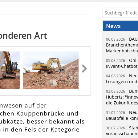
News
onderen Art
BAU
06.08.2026 |
Branchentheme
Markenbotschaf
Onli
05.08.2026 |
INvent-Chatbot
Neue
04.08.2026 |
Lösungen rund 
Bun
03.08.2026 |
Hubertz: "Inno
die Zukunft de
 Unwesen auf der
ischen Kauppenbrücke und
Neue
31.07.2026 |
Bauabfälle kö
ubkatze, besser bekannt als
Sta
h in den Fels der Kategorie
30.07.2026 |
vorausschauend