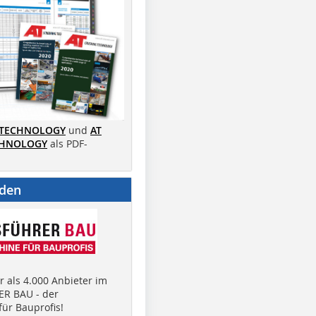
 TECHNOLOGY
und
AT
CHNOLOGY
als PDF-
nden
 als 4.000 Anbieter im
R BAU - der
ür Bauprofis!