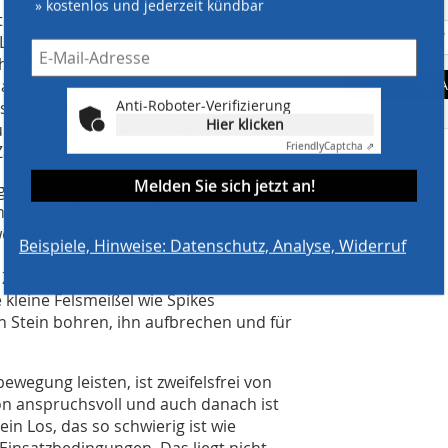
» kostenlos und jederzeit kündbar
 ein vollhydraulisches
öffel zügig gegeneinander
leißintensiven Einsatzes sind die
astungen ausgesetzt. Um sie
A
Anti-Roboter-Verifizierung
sie alle 300 Betriebsstunden
Hier klicken
urde gedacht: Man muss nur eine
Friendly
Captcha ⇗
ähne frei.
Melden Sie sich jetzt an!
 groß für den Leo, kommen 30-Tonnen
 Fels auf Einbaugröße zu zerkleinern.
se zur Talbrücke Aschafftal, wo es als
Beispiele, Hinweise: Datenschutz, Analyse, Widerruf
n Talbrücke dient. Nach dem Abladen
n. Zudem sind zwei Prototypen einer
 kleine Felsmeißel wie Spikes
en Stein bohren, ihn aufbrechen und für
wegung leisten, ist zweifelsfrei von
n anspruchsvoll und auch danach ist
ein Los, das so schwierig ist wie
e Einsatzbedingungen. Das liegt nicht