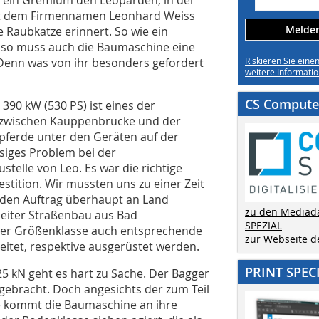
mit dem Firmennamen Leonhard Weiss
Melden 
 Raubkatze erinnert. So wie ein
, so muss auch die Baumaschine eine
 Denn was von ihr besonders gefordert
Riskieren Sie eine
weitere Informatio
CS Computer
390 kW (530 PS) ist eines der
u zwischen Kauppenbrücke und der
pferde unter den Geräten auf der
esiges Problem bei der
elle von Leo. Es war die richtige
stition. Wir mussten uns zu einer Zeit
ir den Auftrag überhaupt an Land
zu den Mediad
eiter Straßenbau aus Bad
SPEZIAL
ieser Größenklasse auch entsprechende
zur Webseite 
eitet, respektive ausgerüstet werden.
PRINT SPEC
25 kN geht es hart zu Sache. Der Bagger
n gebracht. Doch angesichts der zum Teil
e kommt die Baumaschine an ihre