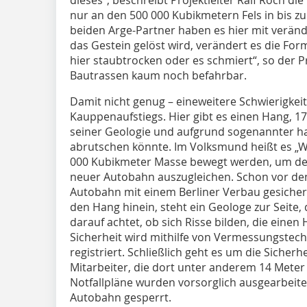
nur an den 500 000 Kubikmetern Fels in bis zu
beiden Arge-Partner haben es hier mit verände
das Gestein gelöst wird, verändert es die For
hier staubtrocken oder es schmiert“, so der Pr
Bautrassen kaum noch befahrbar.
Damit nicht genug – eineweitere Schwierigke
Kauppenaufstiegs. Hier gibt es einen Hang, 17
seiner Geologie und aufgrund sogenannter ha
abrutschen könnte. Im Volksmund heißt es „Wi
000 Kubikmeter Masse bewegt werden, um de
neuer Autobahn auszugleichen. Schon vor de
Autobahn mit einem Berliner Verbau gesicher
den Hang hinein, steht ein Geologe zur Seite,
darauf achtet, ob sich Risse bilden, die eine
Sicherheit wird mithilfe von Vermessungstech
registriert. Schließlich geht es um die Sicher
Mitarbeiter, die dort unter anderem 14 Mete
Notfallpläne wurden vorsorglich ausgearbeitet
Autobahn gesperrt.