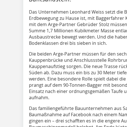
Das Unternehmen Leonhard Weiss setzt die B
Erdbewegung zu Hause ist, mit Baggerfahrer
mit dem Arge-Partner Gebrüder Stolz müssen 
Summe 1,7 Millionen Kubikmeter Masse entlan
Ausbaustrecke bewegt werden. Und die haben
Bodenklassen drei bis sieben in sich.
Die beiden Arge-Partner müssen für den sech
Kauppenbrücke und Anschlussstelle Rohrbrunn
Kauppenaufstieg sorgen. Die neue Trasse rüc
Süden ab. Dazu muss ein bis zu 30 Meter tiefe
werden. Eine besondere Rolle spielt dabei di
prangt auf dem 90-Tonnen-Bagger mit besond
Einsatz nach einer ordnungsgemäßen Taufe u
aufnahm.
Das familiengeführte Bauunternehmen aus Sat
Baumaßnahme auf Facebook nach einem Namen
gingen ein – drei schafften es in die engere 
Baumaschinenmodell belohnt. Am Ende kürte