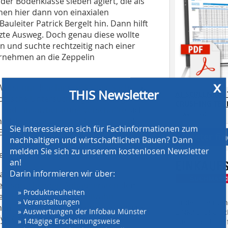
er Bodenklasse sieben agiert, die als
hen hier dann von einaxialen
auleiter Patrick Bergelt hin. Dann hilft
zte Ausweg. Doch genau diese wollte
 und suchte rechtzeitig nach einer
ternehmen an die Zeppelin
x
 Wurst und Joachim Fuchs der Sache an.
THIS Newsletter
AT SCREENING
logische Untersuchung in Auftrag.
CRUSHING TE
und Einsatzberatung verschaffte sich
Download.
on. „Die gewonnenen Erkenntnisse plus
Sie interessieren sich für Fachinformationen zum
insätzen der letzten 20 Jahre, waren
Anbieter fi
nachhaltigen und wirtschaftlichen Bauen? Dann
s passenden Gerätemixes für diese
melden Sie sich zu unserem kostenlosen Newsletter
iter Thomas Böger aus Böblingen.
an!
Darin informieren wir über:
agger mit flach aufbauendem
t entsprechenden Anbaugeräten dem
» Produktneuheiten
er Bagger mit einem Reißzahn
» Veranstaltungen
Finden Sie mehr
inem 5,2 Kubikmeter großen Löffel wird
» Auswertungen der Infobau Münster
EINKAUFSFÜHRE
yp Cat 730 verladen.
» 14tägige Erscheinungsweise
Suchmaschine f