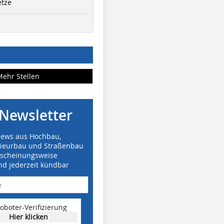
etze
Mehr Stellen
Newsletter
News aus Hochbau,
nieurbau und Straßenbau
rscheinungsweise
nd jederzeit kündbar
oboter-Verifizierung
Hier klicken