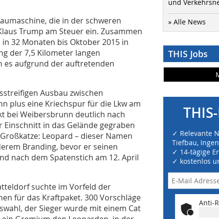
und Verkehrsn
aumaschine, die in der schweren
» Alle News
 Klaus Trump am Steuer ein. Zusammen
in 32 Monaten bis Oktober 2015 in
g der 7,5 Kilometer langen
THIS Jobs
 es aufgrund der auftretenden
sstreifigen Ausbau zwischen
 plus eine Kriechspur für die Lkw am
THIS-
kt bei Weibersbrunn deutlich nach
r Einschnitt in das Gelände gegraben
✓ Relevante 
e Großkatze: Leopard – dieser Namen
Tiefbau, Inge
erem Branding, bevor er seinen
✓ 14-tägige E
nd nach dem Spatenstich am 12. April
✓ kostenlos u
teldorf suchte im Vorfeld der
 für das Kraftpaket. 300 Vorschläge
Anti-R
Auswahl, der Sieger wurde mit einem Cat
 ein Gremium den Leoparden, in der