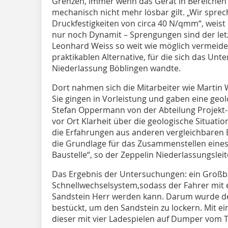
Grenzen, immer wenn das Gerät in Bereichen d
mechanisch nicht mehr lösbar gilt. „Wir sprec
Druckfestigkeiten von circa 40 N/qmm“, weist B
nur noch Dynamit – Sprengungen sind der let
Leonhard Weiss so weit wie möglich vermeiden
praktikablen Alternative, für die sich das Un
Niederlassung Böblingen wandte.
Dort nahmen sich die Mitarbeiter wie Martin
Sie gingen in Vorleistung und gaben eine geo
Stefan Oppermann von der Abteilung Projekt- 
vor Ort Klarheit über die geologische Situati
die Erfahrungen aus anderen vergleichbaren E
die Grundlage für das Zusammenstellen eine
Baustelle“, so der Zeppelin Niederlassungsle
Das Ergebnis der Untersuchungen: ein Großb
Schnellwechselsystem,sodass der Fahrer mi
Sandstein Herr werden kann. Darum wurde d
bestückt, um den Sandstein zu lockern. Mit e
dieser mit vier Ladespielen auf Dumper vom T