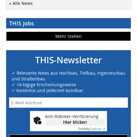
» Alle News
THIS Jobs
Mehr Stellen
THIS-Newsletter
✓ Relevante News aus Hochbau, Tiefbau, Ingenieurbau
und Straßenbau
✓ 14-tägige Erscheinungsweise
✓ kostenlos und jederzeit kündbar
Anti-Roboter-Verifizierung
Hier klicken
Friendly
Captcha ⇗