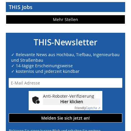
THIS Jobs
Mehr Stellen
THIS-Newsletter
✓ Relevante News aus Hochbau, Tiefbau, Ingenieurbau
und Straßenbau
✓ 14-tägige Erscheinungsweise
✓ kostenlos und jederzeit kündbar
Anti-Roboter-Verifizierung
Hier klicken
Friendly
Captcha ⇗
Melden Sie sich jetzt an!
Riskieren Sie einen kurzen Blick und erhalten Sie weitere