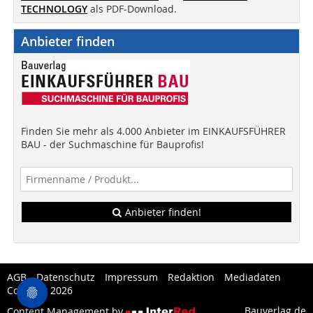
TECHNOLOGY
als PDF-Download.
Anbieter finden
Finden Sie mehr als 4.000 Anbieter im EINKAUFSFÜHRER
BAU - der Suchmaschine für Bauprofis!
Anbieter finden!
AGB
Datenschutz
Impressum
Redaktion
Mediadaten
Copytest 2026
Bauverlag.de
Content Management by