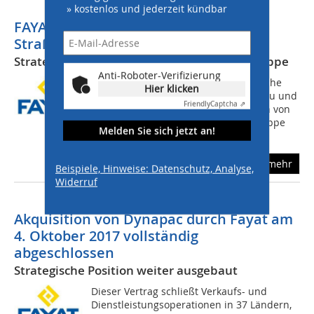
» kostenlos und jederzeit kündbar
FAYAT Gruppe übernimmt die
Straßenbausparte von Atlas Copco
Strategische Position für Dynapac in der Gruppe
Anti-Roboter-Verifizierung
Die Fayat Gruppe plant ihre strategische
Hier klicken
Position bei Maschinen für Straßenbau und
Friendly
Captcha ⇗
-instandhaltung durch die Akquisition von
Dynapac zu verstärken. Die Fayat Gruppe
Melden Sie sich jetzt an!
verfügt bereits über...
mehr
Beispiele, Hinweise: Datenschutz, Analyse,
Widerruf
Akquisition von Dynapac durch Fayat am
4. Oktober 2017 vollständig
abgeschlossen
Strategische Position weiter ausgebaut
Dieser Vertrag schließt Verkaufs- und
Dienstleistungsoperationen in 37 Ländern,