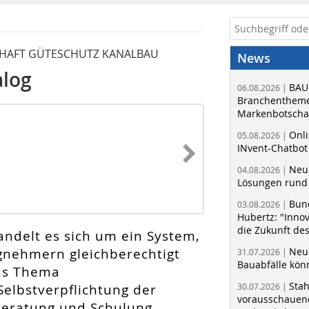
CHAFT GÜTESCHUTZ KANALBAU
News
alog
BAU
06.08.2026 |
Branchentheme
Markenbotschaf
Onli
05.08.2026 |
INvent-Chatbot
Neue
04.08.2026 |
Lösungen rund 
Bun
03.08.2026 |
Hubertz: "Inno
die Zukunft de
ndelt es sich um ein System,
gnehmern gleichberechtigt
Neue
31.07.2026 |
Bauabfälle kö
as Thema
Sta
elbstverpflichtung der
30.07.2026 |
vorausschauend
 Beratung und Schulung