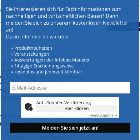
» kostenlos und jederzeit kündbar
 die Transparenz. Der Abgleich
g gestellten Anforderungen wird für
ch auch für die Gütezeicheninhaber: Es
notwendig, wenn innerhalb eines
A
werden.
Anti-Roboter-Verifizierung
Hier klicken
Friendly
Captcha ⇗
Melden Sie sich jetzt an!
 Grundlagenarbeit mit dem Ziel, die
ung von Abwasserleitungen und -
 erscheint in diesem Zusammenhang
Beispiele, Hinweise: Datenschutz, Analyse, Widerruf
erken in der Broschüre „Technische
albau.com kostenlos verfügbar. Hier
 Abnahmeprüfung“ und weitere
beit bietet die RAL-Gütegemeinschaft
g bei der Dokumentation der
die Leitfäden für die
beiteten Version erschienen.