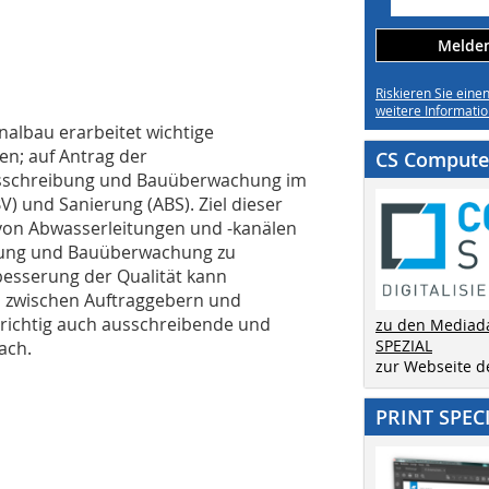
Melden 
Riskieren Sie eine
weitere Informatio
albau erarbeitet wichtige
n; auf Antrag der
CS Computer
usschreibung und Bauüberwachung im
V) und Sanierung (ABS). Ziel dieser
t von Abwasserleitungen und -kanälen
ibung und Bauüberwachung zu
rbesserung der Qualität kann
 zwischen Auftraggebern und
richtig auch ausschreibende und
zu den Mediad
SPEZIAL
ach.
zur Webseite 
PRINT SPEC