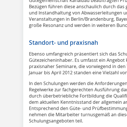
Gütegemeinschaft Kanalbau beauftragten Prüf
Bezügen führen diese anschaulich durch das
und Instandhaltung von Abwasserleitungen un
Veranstaltungen in Berlin/Brandenburg, Bay
große Resonanz und werden in weiteren Bund
Standort- und praxisnah
Ebenso umfangreich präsentiert sich das Sc
Gütezeicheninhaber. Es umfasst ein Angebot 
praxisnaher Seminare, die vorwiegend in den
Januar bis April 2012 standen eine Vielzahl
In den Schulungen werden die Anforderungen
Regelwerke zur fachgerechten Ausführung dar
durch überbetriebliche Fortbildung die Qualifi
dem aktuellen Kenntnisstand der allgemein a
Entsprechend den Güte- und Prüfbestimmunge
nehmen die Mitarbeiter turnusgemäß an diese
Schulungsangeboten teil.