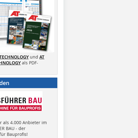
 TECHNOLOGY
und
AT
CHNOLOGY
als PDF-
nden
 als 4.000 Anbieter im
R BAU - der
ür Bauprofis!