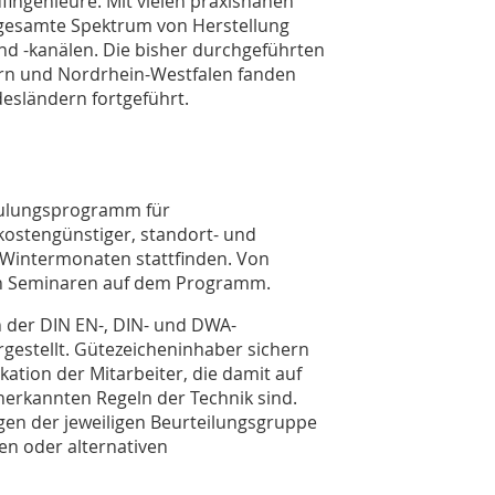
ingenieure. Mit vielen praxisnahen
 gesamte Spektrum von Herstellung
d -kanälen. Die bisher durchgeführten
ern und Nordrhein-Westfalen fanden
esländern fortgeführt.
hulungsprogramm für
kostengünstiger, standort- und
 Wintermonaten stattfinden. Von
 von Seminaren auf dem Programm.
 der DIN EN-, DIN- und DWA-
gestellt. Gütezeicheninhaber sichern
kation der Mitarbeiter, die damit auf
nerkannten Regeln der Technik sind.
n der jeweiligen Beurteilungsgruppe
n oder alternativen