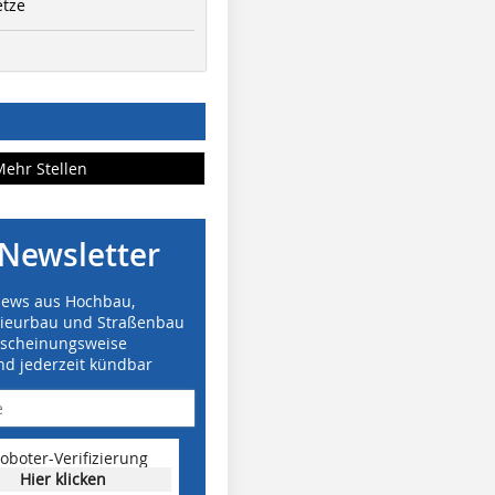
etze
Mehr Stellen
Newsletter
News aus Hochbau,
nieurbau und Straßenbau
rscheinungsweise
nd jederzeit kündbar
oboter-Verifizierung
Hier klicken