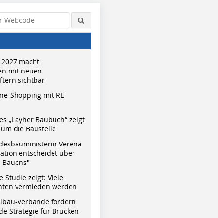
 2027 macht
n mit neuen
tern sichtbar
ne-Shopping mit RE-
s „Layher Baubuch“ zeigt
um die Baustelle
desbauministerin Verena
vation entscheidet über
s Bauens"
 Studie zeigt: Viele
nnten vermieden werden
hlbau-Verbände fordern
e Strategie für Brücken