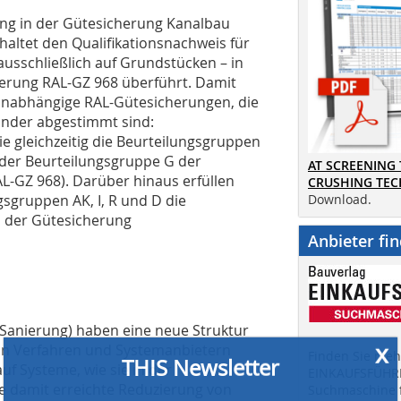
ng in der Gütesicherung Kanalbau
haltet den Qualifikationsnachweis für
ausschließlich auf Grundstücken – in
erung RAL-GZ 968 überführt. Damit
 unabhängige RAL-Gütesicherungen, die
nander abgestimmt sind:
e gleichzeitig die Beurteilungsgruppen
x
n der Beurteilungsgruppe G der
THIS Newsletter
AT SCREENING
-GZ 968). Darüber hinaus erfüllen
CRUSHING TE
sgruppen AK, I, R und D die
Download.
 der Gütesicherung
Sie interessieren sich für Fachinformationen zum
Anbieter fi
nachhaltigen und wirtschaftlichen Bauen? Dann
melden Sie sich zu unserem kostenlosen Newsletter
an!
Darin informieren wir über:
Sanierung) haben eine neue Struktur
» Produktneuheiten
 an Verfahren und Systemanbietern
» Veranstaltungen
Finden Sie mehr
uf Systeme, wie sie in der
» Auswertungen der Infobau Münster
EINKAUFSFÜHRE
e damit erreichte Reduzierung von
» 14tägige Erscheinungsweise
Suchmaschine f