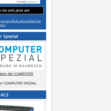
Friendly
Captcha ⇗
Sie sich jetzt an!
n kurzen Blick und erhalten Sie
nen.
 Spezial
aten der COMPUTER
der COMPUTER SPEZIAL
IALS