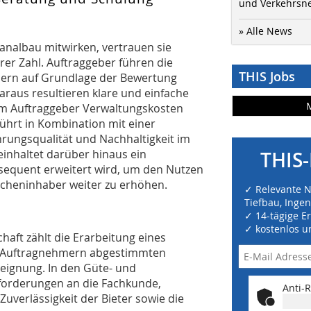
und Verkehrsn
» Alle News
analbau mitwirken, vertrauen sie
er Zahl. Auftraggeber führen die
THIS Jobs
mern auf Grundlage der Bewertung
raus resultieren klare und einfache
dem Auftraggeber Verwaltungskosten
hrt in Kombination mit einer
ungsqualität und Nachhaltigkeit im
inhaltet darüber hinaus ein
THIS-
sequent erweitert wird, um den Nutzen
icheninhaber weiter zu erhöhen.
✓ Relevante 
Tiefbau, Inge
✓ 14-tägige E
✓ kostenlos u
ft zählt die Erarbeitung eines
d Auftragnehmern abgestimmten
eignung. In den Güte- und
nforderungen an die Fachkunde,
Anti-R
Zuverlässigkeit der Bieter sowie die