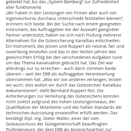
gekostet hat, bis das „System Bamberg“ zur Zufriedenheit
aller funktionierte.
„Wir haben in den Leistungen von Firmen aber auch von
Ingenieurbüros durchaus Unterschiede feststellen können“,
erinnern sich beide. Bei der Suche nach einem geeigneten
Instrument, das Auftraggeber bei der Auswahl geeigneter
Partner unterstützt, haben sie sich nach Prüfung mehrerer
Alternativen für die Gütesicherung Kanalbau entschieden.
Ein Instrument, das Jessen und Ruppert als neutral, fair und
zuverlässig einstufen und das in den letzten Jahren den
gewünschten Erfolg bei den verschiedenen Aufgaben rund
um das Thema Kanalisation gebracht hat. Das Ziel war
allerdings nur zu erreichen – auch darin stimmen beide
überein – weil der EBB als Auftraggeber Verantwortung
übernommen hat. „Was wir von anderen verlangen, leisten
wir auch; dies wollen wir durch das Gütezeichen Kanalbau
dokumentieren“, stellt Bernhard Ruppert fest. Die
Anforderungen zur Verleihung des Gütezeichens konnten
nicht zuletzt aufgrund des hohen Leistungsniveaus, der
Qualifikation der Mitarbeiter und des hohen Standards der
technischen Ausrüstung einwandfrei erfüllt werden. Das
bestätigt Dipl.-Ing. Dieter Walter, einer der vom
Güteausschuss der Gütegemeinschaft beauftragten
Prüfingenieure, der dem EBB als Ansprechpartner zur