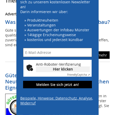
Thematisch passende Artikel:
sich zu unserem kostenlosen Newsletter
an!
Darin informieren wir über:
Advertorial/Anzeige
» Produktneuheiten
Was leistet RAL-Gütesicherung Kanalbau?
» Veranstaltungen
» Auswertungen der Infobau Münster
Güte sichern, Werte erhalten, Zukunft gestalten Wenn
» 14tägige Erscheinungsweise
qualitätsbewusste Auftraggeber auf fachkundige und
» kostenlos und jederzeit kündbar
zuverlässige Planer und ausführende Unternehmen treffen,
sind erfolgreiche...
mehr
Anti-Roboter-Verifizierung
Hier klicken
Gütesicherung Kanalbau RAL-GZ 961:
Friendly
Captcha ⇗
Neutrale Bewertung der fachtechnischen
Melden Sie sich jetzt an!
Eignung
Abwasserleitungen und -kanäle werden in
Beispiele, Hinweise: Datenschutz, Analyse,
der Bundesrepublik Deutschland in erster
Widerruf
Linie im Auftrag von Kommunen verlegt. Sie
haben deshalb eine besondere