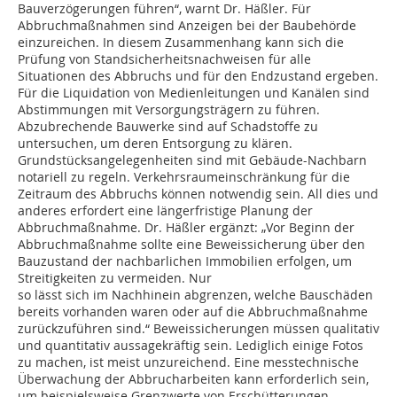
Bauverzögerungen führen“, warnt Dr. Häßler. Für
Abbruchmaßnahmen sind Anzeigen bei der Baubehörde
einzureichen. In diesem Zusammenhang kann sich die
Prüfung von Standsicherheitsnachweisen für alle
Situationen des Abbruchs und für den Endzustand ergeben.
Für die Liquidation von Medienleitungen und Kanälen sind
Abstimmungen mit Versorgungsträgern zu führen.
Abzubrechende Bauwerke sind auf Schadstoffe zu
untersuchen, um deren Entsorgung zu klären.
Grundstücksangelegenheiten sind mit Gebäude-Nachbarn
notariell zu regeln. Verkehrsraumeinschränkung für die
Zeitraum des Abbruchs können notwendig sein. All dies und
anderes erfordert eine längerfristige Planung der
Abbruchmaßnahme. Dr. Häßler ergänzt: „Vor Beginn der
Abbruchmaßnahme sollte eine Beweissicherung über den
Bauzustand der nachbarlichen Immobilien erfolgen, um
Streitigkeiten zu vermeiden. Nur
so lässt sich im Nachhinein abgrenzen, welche Bauschäden
bereits vorhanden waren oder auf die Abbruchmaßnahme
zurückzuführen sind.“ Beweissicherungen müssen qualitativ
und quantitativ aussagekräftig sein. Lediglich einige Fotos
zu machen, ist meist unzureichend. Eine messtechnische
Überwachung der Abbrucharbeiten kann erforderlich sein,
um beispielsweise Grenzwerte von Erschütterungen,