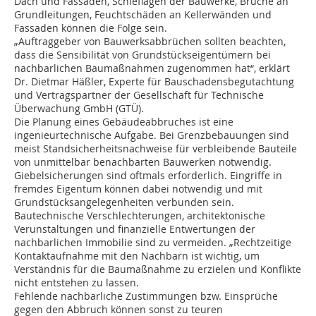
Dach und Fassaden, Schieflagen der Bauwerke, Brüche an
Grundleitungen, Feuchtschäden an Kellerwänden und
Fassaden können die Folge sein.
„Auftraggeber von Bauwerksabbrüchen sollten beachten,
dass die Sensibilität von Grundstückseigentümern bei
nachbarlichen Baumaßnahmen zugenommen hat“, erklärt
Dr. Dietmar Häßler, Experte für Bauschadensbegutachtung
und Vertragspartner der Gesellschaft für Technische
Überwachung GmbH (GTÜ).
Die Planung eines Gebäudeabbruches ist eine
ingenieurtechnische Aufgabe. Bei Grenzbebauungen sind
meist Standsicherheitsnachweise für verbleibende Bauteile
von unmittelbar benachbarten Bauwerken notwendig.
Giebelsicherungen sind oftmals erforderlich. Eingriffe in
fremdes Eigentum können dabei notwendig und mit
Grundstücksangelegenheiten verbunden sein.
Bautechnische Verschlechterungen, architektonische
Verunstaltungen und finanzielle Entwertungen der
nachbarlichen Immobilie sind zu vermeiden. „Rechtzeitige
Kontaktaufnahme mit den Nachbarn ist wichtig, um
Verständnis für die Baumaßnahme zu erzielen und Konflikte
nicht entstehen zu lassen.
Fehlende nachbarliche Zustimmungen bzw. Einsprüche
gegen den Abbruch können sonst zu teuren