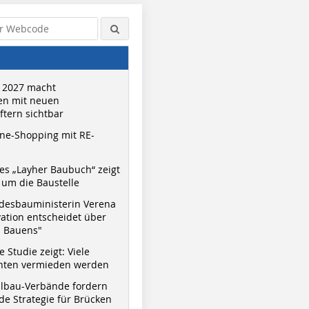
 2027 macht
n mit neuen
tern sichtbar
ne-Shopping mit RE-
s „Layher Baubuch“ zeigt
um die Baustelle
desbauministerin Verena
vation entscheidet über
s Bauens"
 Studie zeigt: Viele
nnten vermieden werden
hlbau-Verbände fordern
e Strategie für Brücken