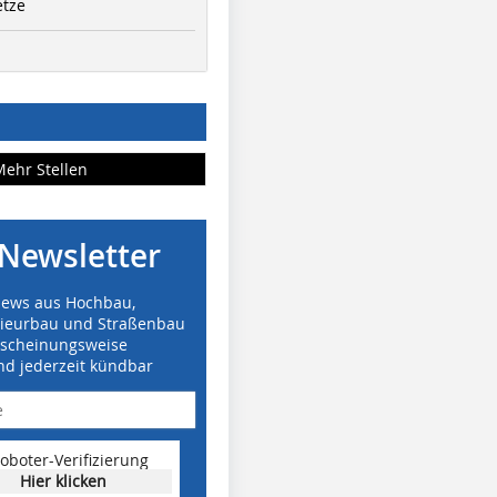
etze
Mehr Stellen
Newsletter
News aus Hochbau,
nieurbau und Straßenbau
rscheinungsweise
nd jederzeit kündbar
oboter-Verifizierung
Hier klicken