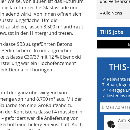
aler Weise. Von außen ist das Futurium
und Verkehrsn
 die facettenreiche Glasfassade und
» Alle News
nladend wirkt. Von innen öffnen sich
Ausstellungsfläche. Um die
t zu stellen, lassen 3.500 m² anthrazit-
THIS Jobs
ewusst in den Hintergrund treten.
tonklasse SB3 ausgeführten Betons
 Berlin sichern. In umfangreichen
eitsklasse C30/37 mit 12 % Eisenoxid
herstellung war ein Hochofenzement
THIS-
Werk Deuna in Thüringen.
✓ Relevante 
Tiefbau, Inge
✓ 14-tägige E
ntel der ganz überwiegend von
✓ kostenlos u
menge von rund 8.700 m³ aus. Mit der
 Bauarbeiten eine Großaufgabe zu
on der Konsistenzklasse F4 mussten in
 – gefordert war die Anlieferung von
Anti-R
ckerhoff eine Liefergemeinschaft. Auch