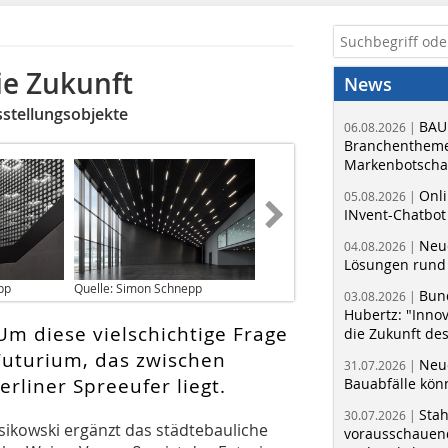
ie Zukunft
News
sstellungsobjekte
BAU
06.08.2026 |
Branchentheme
Markenbotschaf
Onli
05.08.2026 |
INvent-Chatbot
Neue
04.08.2026 |
Lösungen rund 
pp
Quelle: Simon Schnepp
Bun
03.08.2026 |
Hubertz: "Inno
Um diese vielschichtige Frage
die Zukunft de
Futurium, das zwischen
Neue
31.07.2026 |
liner Spreeufer liegt.
Bauabfälle kö
Sta
30.07.2026 |
usikowski ergänzt das städtebauliche
vorausschauend