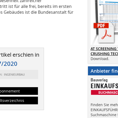
esenheit zahlreicher
itt ist für alle frei, bereits im ersten
 Gebäudes ist die Bundesanstalt für
AT SCREENING
tikel erschien in
CRUSHING TE
Download.
7/2020
Anbieter fi
rt: INGENIEURBAU
bonnement
ltsverzeichnis
Finden Sie mehr
EINKAUFSFÜHRE
Suchmaschine f