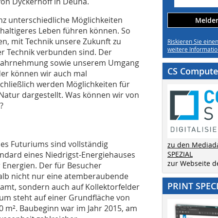
von Dyckerhoff in Deuna.
nz unterschiedliche Möglichkeiten
Melden 
hhaltigeres Leben führen können. So
n, mit Technik unsere Zukunft zu
Riskieren Sie eine
weitere Informatio
er Technik verbunden sind. Der
r Wahrnehmung sowie unserem Umgang
CS Computer
oder können wir auch mal
hließlich werden Möglichkeiten für
atur dargestellt. Was können wir von
?
es Futuriums sind vollständig
zu den Mediad
andard eines Niedrigst-Energiehauses
SPEZIAL
zur Webseite 
r Energien. Der für Besucher
alb nicht nur eine atemberaubende
PRINT SPEC
amt, sondern auch auf Kollektorfelder
ium steht auf einer Grundfläche von
00 m². Baubeginn war im Jahr 2015, am