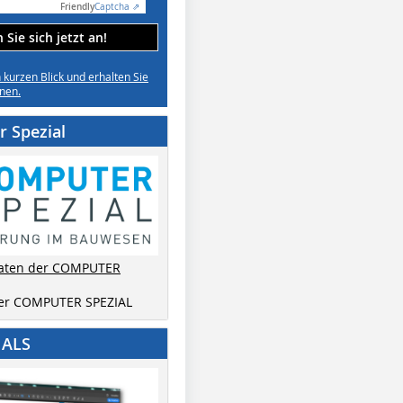
Friendly
Captcha ⇗
Sie sich jetzt an!
n kurzen Blick und erhalten Sie
nen.
 Spezial
aten der COMPUTER
der COMPUTER SPEZIAL
IALS