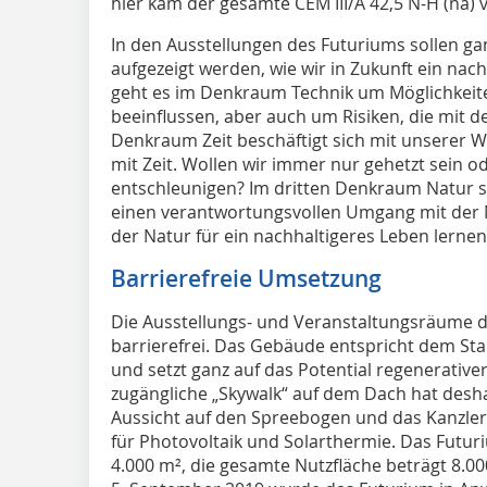
hier kam der gesamte CEM III/A 42,5 N-H (na) 
In den Ausstellungen des Futuriums sollen ga
aufgezeigt werden, wie wir in Zukunft ein nac
geht es im Denkraum Technik um Möglichkeite
beeinflussen, aber auch um Risiken, die mit d
Denkraum Zeit beschäftigt sich mit unsere
mit Zeit. Wollen wir immer nur gehetzt sein 
entschleunigen? Im dritten Denkraum Natur sc
einen verantwortungsvollen Umgang mit der N
der Natur für ein nachhaltigeres Leben lernen
Barrierefreie Umsetzung
Die Ausstellungs- und Veranstaltungsräume d
barrierefrei. Das Gebäude entspricht dem St
und setzt ganz auf das Potential regenerative
zugängliche „Skywalk“ auf dem Dach hat desh
Aussicht auf den Spreebogen und das Kanzler
für Photovoltaik und Solarthermie. Das Futur
4.000 m², die gesamte Nutzfläche beträgt 8.0