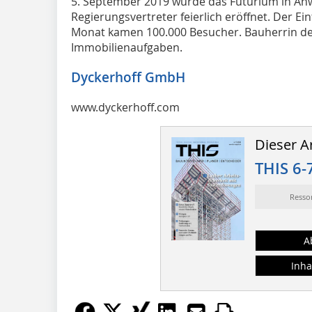
5. September 2019 wurde das Futurium in Anw
Regierungsvertreter feierlich eröffnet. Der Eintr
Monat kamen 100.000 Besucher. Bauherrin des
Immobilienaufgaben.
Dyckerhoff GmbH
www.dyckerhoff.com
Dieser Ar
THIS 6-
Resso
A
Inha