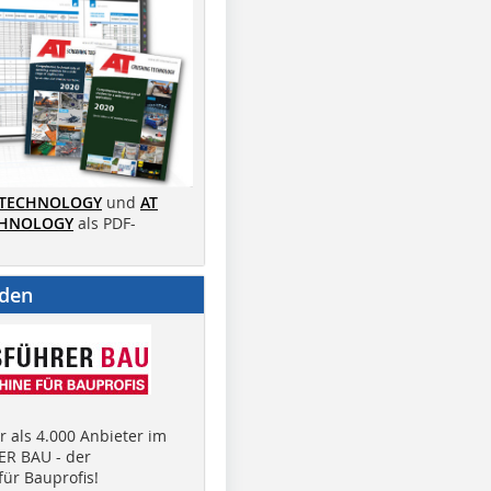
 TECHNOLOGY
und
AT
CHNOLOGY
als PDF-
nden
 als 4.000 Anbieter im
R BAU - der
ür Bauprofis!