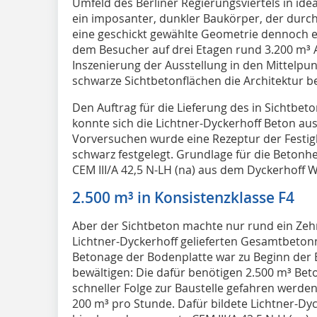
Umfeld des Berliner Regierungsviertels in ide
ein imposanter, dunkler Baukörper, der durch
eine geschickt gewählte Geometrie dennoch ei
dem Besucher auf drei Etagen rund 3.200 m³ 
Inszenierung der Ausstellung in den Mittelpunk
schwarze Sichtbetonflächen die Architektur b
Den Auftrag für die Lieferung des in Sichtbe
konnte sich die Lichtner-Dyckerhoff Beton aus
Vorversuchen wurde eine Rezeptur der Festigk
schwarz festgelegt. Grundlage für die Beton
CEM III/A 42,5 N-LH (na) aus dem Dyckerhoff 
2.500 m³ in Konsistenzklasse F4
Aber der Sichtbeton machte nur rund ein Zeh
Lichtner-Dyckerhoff gelieferten Gesamtbeton
Betonage der Bodenplatte war zu Beginn der
bewältigen: Die dafür benötigen 2.500 m³ Bet
schneller Folge zur Baustelle gefahren werden
200 m³ pro Stunde. Dafür bildete Lichtner-Dy