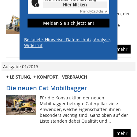
Hier klicken
Auf der BAUMA war erstmals der Cat
Friendly
Captcha ⇗
Kurzheck-Mobilbagger M315F zu sehen, der
zusammen mit einem M317F die Cat
Melden Sie sich jetzt an!
Mobilbagger der Serie F ergänzt. Beide
Baggermodelle sind in
unterschiedlichsten...
Beispiele, Hinweise: Datenschutz, Analyse,
Widerruf
mehr
Ausgabe 01/2015
+ LEISTUNG, + KOMFORT,  VERBRAUCH
Die neuen Cat Mobilbagger
Für die Konstruktion der neuen
Mobilbagger befragte Caterpillar viele
Anwender, welche Eigenschaften ihnen
besonders wichtig sind. Ganz oben auf der
Liste standen dabei Qualität und...
mehr