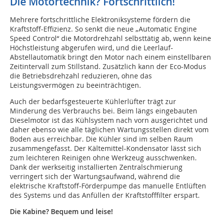
Die Motortechnik? Fortschrittlich!
Mehrere fortschrittliche Elektroniksysteme fördern die
Kraftstoff-Effizienz. So senkt die neue „Automatic Engine
Speed Control“ die Motordrehzahl selbsttätig ab, wenn keine
Höchstleistung abgerufen wird, und die Leerlauf-
Abstellautomatik bringt den Motor nach einem einstellbaren
Zeitintervall zum Stillstand. Zusätzlich kann der Eco-Modus
die Betriebsdrehzahl reduzieren, ohne das
Leistungsvermögen zu beeinträchtigen.
Auch der bedarfsgesteuerte Kühlerlüfter trägt zur
Minderung des Verbrauchs bei. Beim längs eingebauten
Dieselmotor ist das Kühlsystem nach vorn ausgerichtet und
daher ebenso wie alle täglichen Wartungsstellen direkt vom
Boden aus erreichbar. Die Kühler sind im selben Raum
zusammengefasst. Der Kältemittel-Kondensator lässt sich
zum leichteren Reinigen ohne Werkzeug ausschwenken.
Dank der werkseitig installierten Zentralschmierung
verringert sich der Wartungsaufwand, während die
elektrische Kraftstoff-Förderpumpe das manuelle Entlüften
des Systems und das Anfüllen der Kraftstofffilter erspart.
Die Kabine? Bequem und leise!