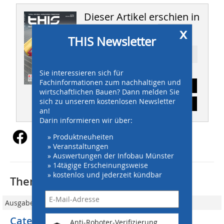
Dieser Artikel erschien in
x
THIS 08/2016
THIS Newsletter
Ressort: BAUMASCHINEN
Sie interessieren sich für
Fachinformationen zum nachhaltigen und
Abonnement
wirtschaftlichen Bauen? Dann melden Sie
sich zu unserem kostenlosen Newsletter
Inhaltsverzeichnis
an!
Darin informieren wir über:
» Produktneuheiten
» Veranstaltungen
» Auswertungen der Infobau Münster
» 14tägige Erscheinungsweise
» kostenlos und jederzeit kündbar
Thematisch passende Artikel:
Ausgabe 04/2016
Caterpillar: Kurzheck-Mobilbagger
Anti-Roboter-Verifizierung