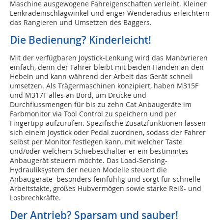
Maschine ausgewogene Fahreigenschaften verleiht. Kleiner
Lenkradeinschlagwinkel und enger Wenderadius erleichtern
das Rangieren und Umsetzen des Baggers.
Die Bedienung? Kinderleicht!
Mit der verfügbaren Joystick-Lenkung wird das Manövrieren
einfach, denn der Fahrer bleibt mit beiden Händen an den
Hebeln und kann während der Arbeit das Gerät schnell
umsetzen. Als Trägermaschinen konzipiert, haben M315F
und M317F alles an Bord, um Drücke und
Durchflussmengen für bis zu zehn Cat Anbaugeräte im
Farbmonitor via Tool Control zu speichern und per
Fingertipp aufzurufen. Spezifische Zusatzfunktionen lassen
sich einem Joystick oder Pedal zuordnen, sodass der Fahrer
selbst per Monitor festlegen kann, mit welcher Taste
und/oder welchem Schiebeschalter er ein bestimmtes
Anbaugerät steuern möchte. Das Load-Sensing-
Hydrauliksystem der neuen Modelle steuert die
Anbaugeräte besonders feinfühlig und sorgt für schnelle
Arbeitstakte, großes Hubvermögen sowie starke Reiß- und
Losbrechkräfte.
Der Antrieb? Sparsam und sauber!