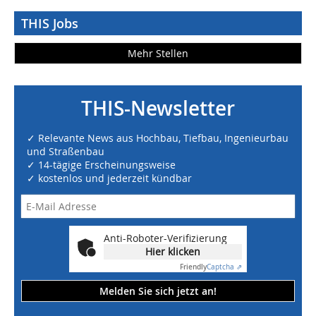
THIS Jobs
Mehr Stellen
THIS-Newsletter
✓ Relevante News aus Hochbau, Tiefbau, Ingenieurbau
und Straßenbau
✓ 14-tägige Erscheinungsweise
✓ kostenlos und jederzeit kündbar
Anti-Roboter-Verifizierung
Hier klicken
Friendly
Captcha ⇗
Melden Sie sich jetzt an!