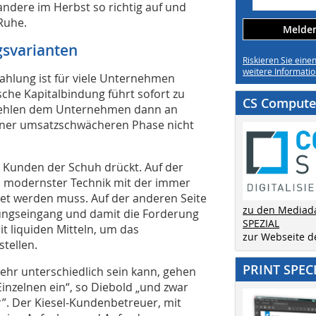
ndere im Herbst so richtig auf und
Ruhe.
Melden 
gsvarianten
Riskieren Sie eine
weitere Informatio
ahlung ist für viele Unternehmen
che Kapitalbindung führt sofort zu
CS Computer
l fehlen dem Unternehmen dann an
einer umsatzschwächeren Phase nicht
 Kunden der Schuh drückt. Auf der
ch modernster Technik mit der immer
itet werden muss. Auf der anderen Seite
zu den Mediad
ungseingang und damit die Forderung
SPEZIAL
 liquiden Mitteln, um das
zur Webseite 
tellen.
PRINT SPEC
sehr unterschiedlich sein kann, gehen
 Einzelnen ein“, so Diebold „und zwar
”. Der Kiesel-Kundenbetreuer, mit