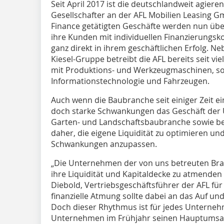
S
eit April 2017 ist die deutschlandweit agiere
Gesellschafter an der AFL Mobilien Leasing Gm
Finance getätigten Geschäfte werden nun über 
ihre Kunden mit individuellen Finanzierungsk
ganz direkt in ihrem geschäftlichen Erfolg. Ne
Kiesel-Gruppe betreibt die AFL bereits seit vi
mit Produktions- und Werkzeugmaschinen, so
Informationstechnologie und Fahrzeugen.
Auch wenn die Baubranche seit einiger Zeit 
doch starke Schwankungen das Geschäft der
Garten- und Landschaftsbaubranche sowie be
daher, die eigene Liquidität zu optimieren un
Schwankungen anzupassen.
„Die Unternehmen der von uns betreuten Bra
ihre Liquidität und Kapitaldecke zu atmenden
Diebold, Vertriebsgeschäftsführer der AFL fü
finanzielle Atmung sollte dabei an das Auf u
Doch dieser Rhythmus ist für jedes Unterne
Unternehmen im Frühjahr seinen Hauptumsat