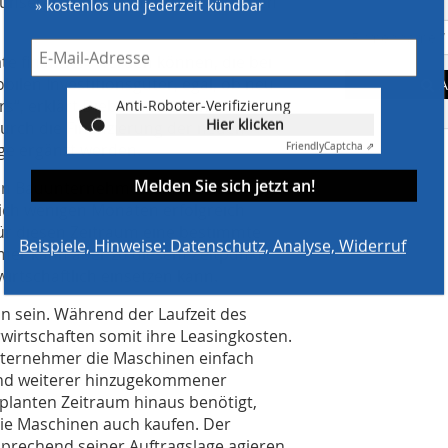
 unserer Kunden individuell gestalten
» kostenlos und jederzeit kündbar
te finanziert werden können, die bei
obilen Investitionsgüter, egal, ob neu
A
s“, erklärt Diebold. So kann
Anti-Roboter-Verifizierung
Hier klicken
durch die Finanzierung der neuen
age ergänzt werden.
Friendly
Captcha ⇗
Melden Sie sich jetzt an!
n ein Bauunternehmen einen kurzfristigen
lich wenigen Monaten erfolgreich
ür diesen Zeitraum eine bestimmte
Beispiele, Hinweise: Datenschutz, Analyse, Widerruf
mer kann aber zu diesem Zeitpunkt
irtschaftlich einsetzen kann.
on sein. Während der Laufzeit des
wirtschaften somit ihre Leasingkosten.
nternehmer die Maschinen einfach
und weiterer hinzugekommener
planten Zeitraum hinaus benötigt,
die Maschinen auch kaufen. Der
prechend seiner Auftragslage agieren.