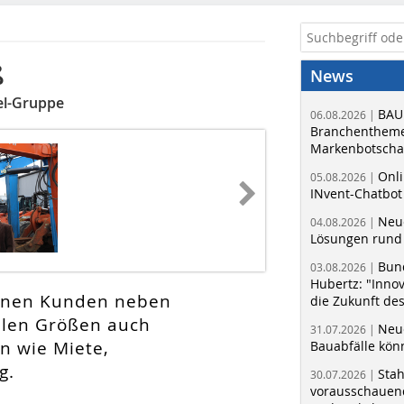
ß
News
sel-Gruppe
BAU
06.08.2026 |
Branchentheme
Markenbotschaf
Onli
05.08.2026 |
INvent-Chatbot
Neue
04.08.2026 |
Lösungen rund 
Bun
03.08.2026 |
Hubertz: "Inno
seinen Kunden neben
die Zukunft de
llen Größen auch
Neue
31.07.2026 |
n wie Miete,
Bauabfälle kö
g.
Sta
30.07.2026 |
vorausschauend