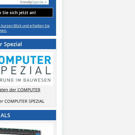
Friendly
Captcha ⇗
Sie sich jetzt an!
n kurzen Blick und erhalten Sie
nen.
 Spezial
aten der COMPUTER
der COMPUTER SPEZIAL
IALS