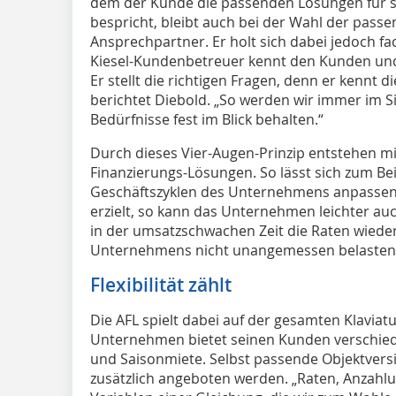
dem der Kunde die passenden Lösungen für 
bespricht, bleibt auch bei der Wahl der pass
Ansprechpartner. Er holt sich dabei jedoch fa
Kiesel-Kundenbetreuer kennt den Kunden un
Er stellt die richtigen Fragen, denn er kennt 
berichtet Diebold. „So werden wir immer im 
Bedürfnisse fest im Blick behalten.“
Durch dieses Vier-Augen-Prinzip entstehen m
Finanzierungs-Lösungen. So lässt sich zum Bei
Geschäftszyklen des Unternehmens anpassen
erzielt, so kann das Unternehmen leichter au
in der umsatzschwachen Zeit die Raten wieder
Unternehmens nicht unangemessen belasten
Flexibilität zählt
Die AFL spielt dabei auf der gesamten Klaviat
Unternehmen bietet seinen Kunden verschied
und Saisonmiete. Selbst passende Objektve
zusätzlich angeboten werden. „Raten, Anzahlung