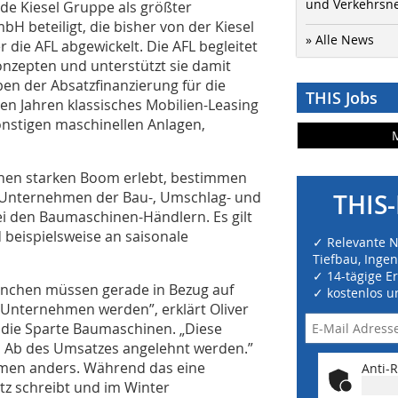
und Verkehrsn
nde Kiesel Gruppe als größter
bH beteiligt, die bisher von der Kiesel
» Alle News
die AFL abgewickelt. Die AFL begleitet
onzepten und unterstützt sie damit
ben der Absatzfinanzierung für die
THIS Jobs
elen Jahren klassisches Mobilien-Leasing
nstigen maschinellen Anlagen,
einen starken Boom erlebt, bestimmen
 Unternehmen der Bau-, Umschlag- und
THIS-
i den Baumaschinen-Händlern. Es gilt
d beispielsweise an saisonale
✓ Relevante 
Tiefbau, Inge
✓ 14-tägige E
nchen müssen gerade in Bezug auf
✓ kostenlos u
 Unternehmen werden”, erklärt Oliver
r die Sparte Baumaschinen. „Diese
nd Ab des Umsatzes angelehnt werden.”
hmen anders. Während das eine
Anti-R
z schreibt und im Winter