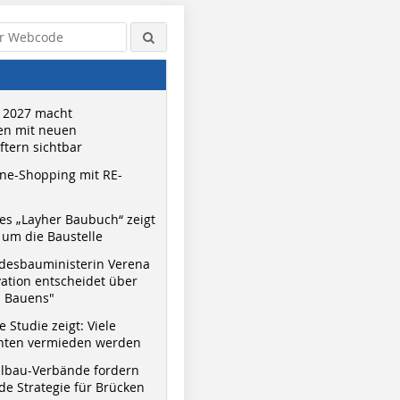
 2027 macht
n mit neuen
tern sichtbar
ne-Shopping mit RE-
s „Layher Baubuch“ zeigt
um die Baustelle
desbauministerin Verena
vation entscheidet über
s Bauens"
 Studie zeigt: Viele
nnten vermieden werden
hlbau-Verbände fordern
e Strategie für Brücken