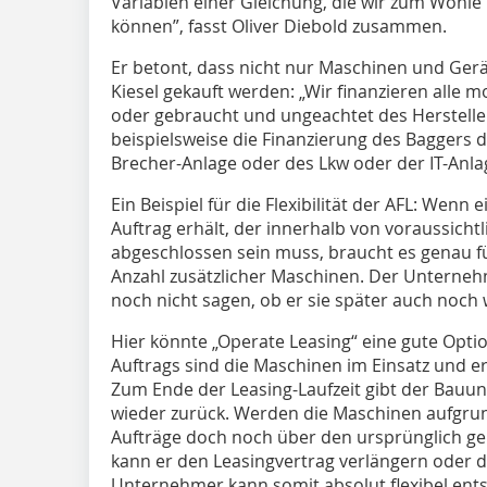
Variablen einer Gleichung, die wir zum Wohle
können”, fasst Oliver Diebold zusammen.
Er betont, dass nicht nur Maschinen und Gerä
Kiesel gekauft werden: „Wir finanzieren alle m
oder gebraucht und ungeachtet des Hersteller
beispielsweise die Finanzierung des Baggers 
Brecher-Anlage oder des Lkw oder der IT-Anl
Ein Beispiel für die Flexibilität der AFL: Wen
Auftrag erhält, der innerhalb von voraussicht
abgeschlossen sein muss, braucht es genau f
Anzahl zusätzlicher Maschinen. Der Unterneh
noch nicht sagen, ob er sie später auch noch w
Hier könnte „Operate Leasing“ eine gute Opti
Auftrags sind die Maschinen im Einsatz und er
Zum Ende der Leasing-Laufzeit gibt der Bauu
wieder zurück. Werden die Maschinen aufgr
Aufträge doch noch über den ursprünglich ge
kann er den Leasingvertrag verlängern oder 
Unternehmer kann somit absolut flexibel ents