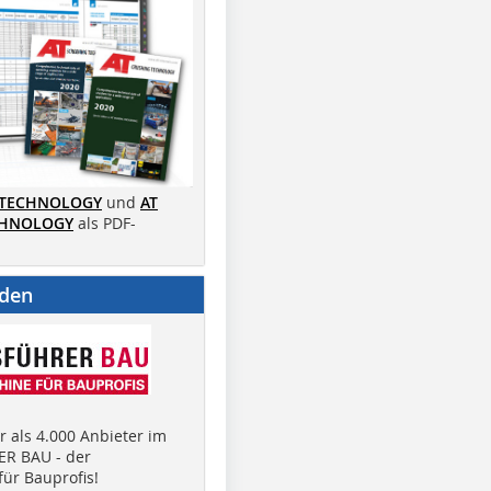
 TECHNOLOGY
und
AT
CHNOLOGY
als PDF-
nden
 als 4.000 Anbieter im
R BAU - der
ür Bauprofis!