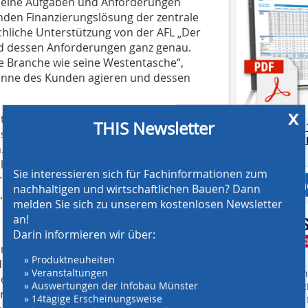
seine Aufgaben und Anforderungen
enden Finanzierungslösung der zentrale
chliche Unterstützung von der AFL „Der
d dessen Anforderungen ganz genau.
die Branche wie seine Westentasche“,
Sinne des Kunden agieren und dessen
x
itunter auch ungewöhnliche
THIS Newsletter
AT SCREENING
spiel die Höhe der Raten an die
CRUSHING TE
. Werden im Frühjahr höhere Umsätze
Download.
ch höhere Raten verkraften – während
Sie interessieren sich für Fachinformationen zum
 sinken und damit die Liquidität des
Anbieter fi
nachhaltigen und wirtschaftlichen Bauen? Dann
.
melden Sie sich zu unserem kostenlosen Newsletter
an!
Darin informieren wir über:
ur der Finanzierungsalternativen. Das
» Produktneuheiten
enste Leasingvarianten sowie Mietkauf
» Veranstaltungen
Finden Sie mehr
rsicherungen können dem Kunden
» Auswertungen der Infobau Münster
EINKAUFSFÜHRE
, Laufzeit, Restwert – das sind alles
» 14tägige Erscheinungsweise
Suchmaschine f