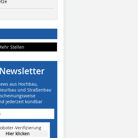
etze
Mehr Stellen
Newsletter
News aus Hochbau,
nieurbau und Straßenbau
rscheinungsweise
nd jederzeit kündbar
oboter-Verifizierung
Hier klicken