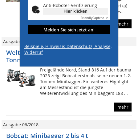
Anti-Roboter-Verifizierung
Ländern (Europa, Naher Osten und Afrika)
Hier klicken
und ihre Kunden zu seinen Demo Days...
Friendly
Captcha ⇗
mehr
Melden Sie sich jetzt an!
Ausgabe 03/2025
Beispiele, Hinweise: Datenschutz, Analyse,
Weltpremiere der neuen Bobcat 1-2-
Widerruf
Tonnen-Minibagger
Freigelände Nord, Stand 816 Auf der bauma
2025 zeigt Bobcat erstmals seine neuen 1-2-
Tonnen-Minibagger. Ein weiteres Highlight
am Messestand ist die jüngste
Weiterentwicklung des Minibaggers E88 ...
mehr
Ausgabe 06/2018
Bobcat: Minibagger 2 bis 4 t