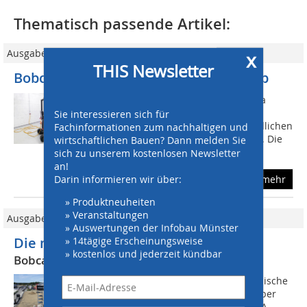
Thematisch passende Artikel:
Ausgabe 03/2019
x
THIS Newsletter
Bobcat: Minibagger mit Elektroantrieb
www.bobcat.com Während der Bauma
präsentiert Bobcat mit neuen und
Sie interessieren sich für
bewährten Produkten die unterschiedlichen
Fachinformationen zum nachhaltigen und
Anwendungsbereiche der Maschinen. Die
wirtschaftlichen Bauen? Dann melden Sie
Vorführung wird durch den Einsatz...
sich zu unserem kostenlosen Newsletter
an!
Darin informieren wir über:
mehr
» Produktneuheiten
» Veranstaltungen
Ausgabe 08/2018
» Auswertungen der Infobau Münster
» 14tägige Erscheinungsweise
Die neue R-Klasse
» kostenlos und jederzeit kündbar
Bobcat Demo Days 2018
Auch in diesem Jahr lud der amerikanische
Hersteller für Baumaschinen im Oktober
rund 180 Bobcat-Händler aus 75 EMEA-