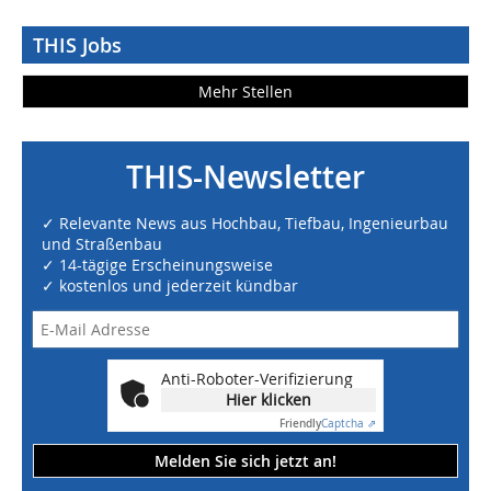
THIS Jobs
Mehr Stellen
THIS-Newsletter
✓ Relevante News aus Hochbau, Tiefbau, Ingenieurbau
und Straßenbau
✓ 14-tägige Erscheinungsweise
✓ kostenlos und jederzeit kündbar
Anti-Roboter-Verifizierung
Hier klicken
Friendly
Captcha ⇗
Melden Sie sich jetzt an!