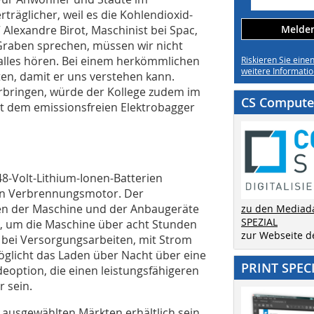
träglicher, weil es die Kohlendioxid-
Alexandre Birot, Maschinist bei Spac,
Melden 
Graben sprechen, müssen wir nicht
 alles hören. Bei einem herkömmlichen
Riskieren Sie eine
weitere Informatio
en, damit er uns verstehen kann.
rbringen, würde der Kollege zudem im
CS Computer
it dem emissionsfreien Elektrobagger
48-Volt-Lithium-Ionen-Batterien
en Verbrennungsmotor. Der
gen der Maschine und der Anbaugeräte
zu den Mediad
SPEZIAL
e, um die Maschine über acht Stunden
zur Webseite 
 bei Versorgungsarbeiten, mit Strom
öglicht das Laden über Nacht über eine
PRINT SPEC
eoption, die einen leistungsfähigeren
r sein.
n ausgewählten Märkten erhältlich sein.