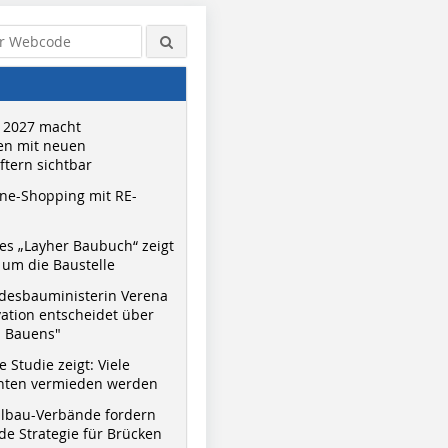
 2027 macht
n mit neuen
tern sichtbar
ne-Shopping mit RE-
s „Layher Baubuch“ zeigt
um die Baustelle
desbauministerin Verena
vation entscheidet über
s Bauens"
 Studie zeigt: Viele
nnten vermieden werden
hlbau-Verbände fordern
e Strategie für Brücken