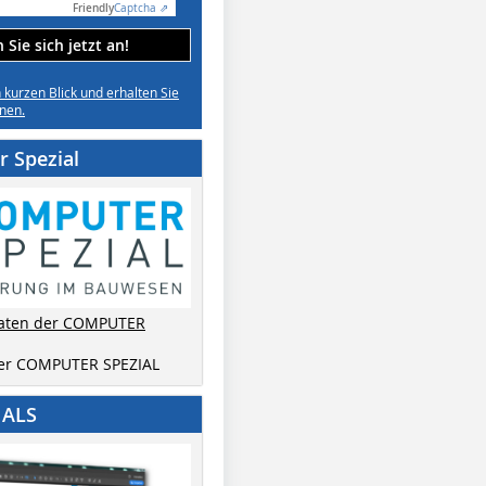
Friendly
Captcha ⇗
Sie sich jetzt an!
n kurzen Blick und erhalten Sie
nen.
 Spezial
aten der COMPUTER
der COMPUTER SPEZIAL
IALS