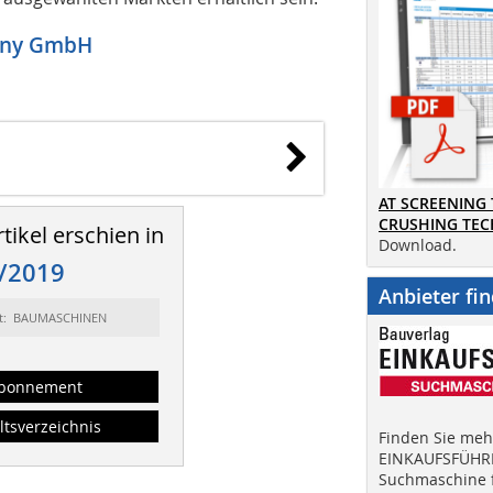
many GmbH
AT SCREENING
CRUSHING TE
tikel erschien in
Download.
/2019
Anbieter fi
rt: BAUMASCHINEN
bonnement
ltsverzeichnis
Finden Sie mehr
EINKAUFSFÜHRE
Suchmaschine f