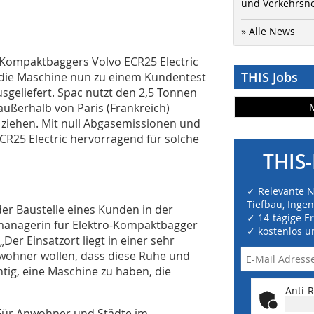
und Verkehrsn
» Alle News
n Kompaktbaggers Volvo ECR25 Electric
THIS Jobs
ie Maschine nun zu einem Kundentest
geliefert. Spac nutzt den 2,5 Tonnen
ußerhalb von Paris (Frankreich)
 ziehen. Mit null Abgasemissionen und
CR25 Electric hervorragend für solche
THIS-
✓ Relevante 
Tiefbau, Inge
der Baustelle eines Kunden in der
✓ 14-tägige E
ktmanagerin für Elektro-Kompaktbagger
✓ kostenlos u
Der Einsatzort liegt in einer sehr
ewohner wollen, dass diese Ruhe und
chtig, eine Maschine zu haben, die
Anti-R
: „Für Anwohner und Städte im