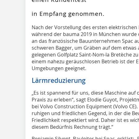
in Empfang genommen.
N
ach der Vorstellung des ersten elektrische
während der bauma 2019 in München wurde d
an das französische Bauunternehmen Spac aus
schweren Bagger, um Gräben auf dem etwas a
gelegenen Golfplatz Saint-Nom-la Bretèche zu
einem nahezu geräuschlosen Betrieb ist der E
Umgebungen geeignet.
Lärmreduzierung
„Es ist spannend für uns, diese Maschine auf 
Praxis zu erleben“, sagt Elodie Guyot, Proje
bei Volvo Construction Equipment (Volvo CE). „
ruhigen und friedlichen Gegend, in der die B
Friedlichkeit respektiert wird. Daher ist es wi
diesem Bedürfnis Rechnung trägt.“
Benjamin Silvent, Bauleiter bei Spac, erklärt