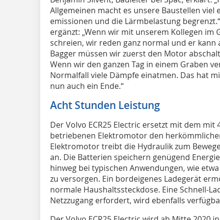
Allgemeinen macht es unsere Baustellen viel er
emissionen und die Lärmbelastung begrenzt.“ 
ergänzt: „Wenn wir mit unserem Kollegen im 
schreien, wir reden ganz normal und er kann
Bagger müssen wir zuerst den Motor abschalt
Wenn wir den ganzen Tag in einem Graben ve
Normalfall viele Dämpfe einatmen. Das hat m
nun auch ein Ende.“
Acht Stunden Leistung
Der Volvo ECR25 Electric ersetzt mit dem mit 
betriebenen Elektromotor den herkömmlich
Elektromotor treibt die Hydraulik zum Bewe
an. Die Batterien speichern genügend Energi
hinweg bei typischen Anwendungen, wie etwa
zu versorgen. Ein bordeigenes Ladegerät erm
normale Haushaltssteckdose. Eine Schnell-Lad
Netzzugang erfordert, wird ebenfalls verfügba
Der Volvo ECR25 Electric wird ab Mitte 2020 i