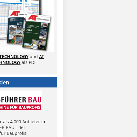
 TECHNOLOGY
und
AT
CHNOLOGY
als PDF-
nden
 als 4.000 Anbieter im
R BAU - der
ür Bauprofis!