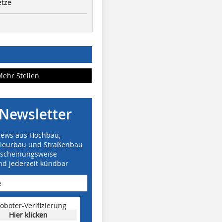
etze
Mehr Stellen
Newsletter
News aus Hochbau,
nieurbau und Straßenbau
rscheinungsweise
nd jederzeit kündbar
oboter-Verifizierung
Hier klicken