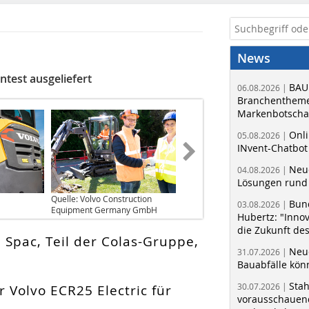
News
test ausgeliefert
BAU
06.08.2026 |
Branchentheme
Markenbotschaf
Onli
05.08.2026 |
INvent-Chatbot
Neue
04.08.2026 |
Lösungen rund 
Quelle: Volvo Construction
Bun
03.08.2026 |
Equipment Germany GmbH
Hubertz: "Inno
die Zukunft de
Spac, Teil der Colas-Gruppe,
Neue
31.07.2026 |
Bauabfälle kö
Sta
30.07.2026 |
 Volvo ECR25 Electric für
vorausschauend