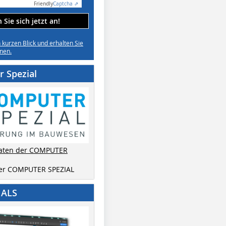
Friendly
Captcha ⇗
Sie sich jetzt an!
n kurzen Blick und erhalten Sie
nen.
 Spezial
aten der COMPUTER
der COMPUTER SPEZIAL
IALS