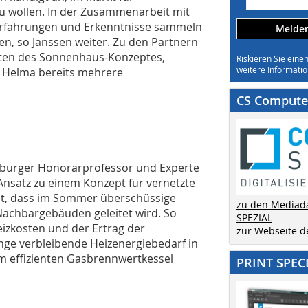
zu wollen. In der Zusammenarbeit mit
 Erfahrungen und Erkenntnisse sammeln
Melden 
n, so Janssen weiter. Zu den Partnern
sten des Sonnenhaus-Konzeptes,
Riskieren Sie eine
weitere Informatio
e Helma bereits mehrere
CS Computer
eiburger Honorarprofessor und Experte
Ansatz zu einem Konzept für vernetzte
et, dass im Sommer überschüssige
zu den Mediad
achbargebäuden geleitet wird. So
SPEZIAL
eizkosten und der Ertrag der
zur Webseite 
nge verbleibende Heizenergiebedarf in
 effizienten Gasbrennwertkessel
PRINT SPEC