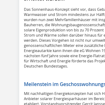
D
as Sonnenhaus-Konzept sieht vor, dass Gebä
Warmwasser und Strom mindestens zur Hälfte
wurden nun zwei Mehrfamilienhäuser mit in
Bauherren, die Wohnungsbaugenossenschaft 
solare Eigenproduktion von bis zu 70 Prozent
Strom und Wärme sollen darüber hinaus für 
werden. Dieses Vorgehen ist nicht nur umwelt
genossenschaftlichen Mieter eine zusätzlich
Energieautarkie kann ihnen die eG Wohnen 190
nächsten fünf Jahre sowie eine Energie-Flatr
für Wirtschaft und Energie förderte das Proj
Deutschen Bundestages.
Meilenstein im Geschosswohnung
Mit nachhaltigen Energiekonzepten hat sich H
Anbieter solarer Energiesparhäuser im Bereic
etabliert. Vorstandsvorsitzender Gerrit Jansse