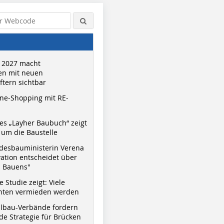
 2027 macht
n mit neuen
tern sichtbar
ne-Shopping mit RE-
s „Layher Baubuch“ zeigt
um die Baustelle
desbauministerin Verena
vation entscheidet über
s Bauens"
 Studie zeigt: Viele
nnten vermieden werden
hlbau-Verbände fordern
e Strategie für Brücken