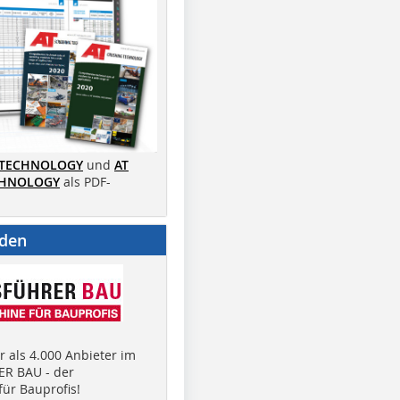
 TECHNOLOGY
und
AT
CHNOLOGY
als PDF-
nden
 als 4.000 Anbieter im
R BAU - der
ür Bauprofis!