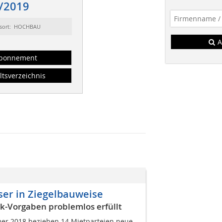
/2019
sort: HOCHBAU
A
bonnement
ltsverzeichnis
er in Ziegelbauweise
ik-Vorgaben problemlos erfüllt
mer 2018 beziehen 14 Mietparteien neue