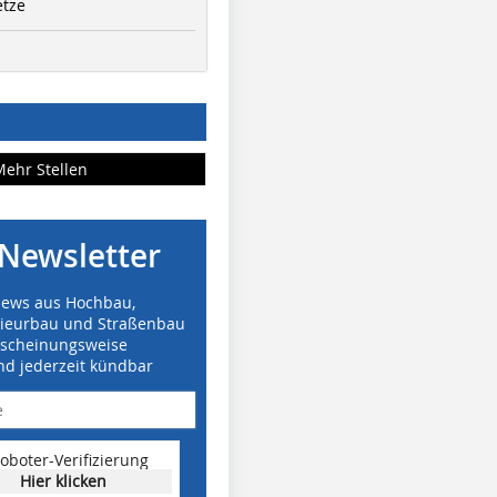
etze
Mehr Stellen
Newsletter
News aus Hochbau,
nieurbau und Straßenbau
rscheinungsweise
nd jederzeit kündbar
oboter-Verifizierung
Hier klicken