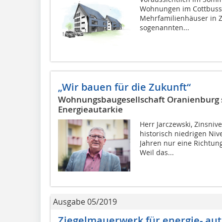
Wohnungen im Cottbusse
Mehrfamilienhäuser in 
sogenannten...
„Wir bauen für die Zukunft“
Wohnungsbaugesellschaft Oranienburg s
Energieautarkie
Herr Jarczewski, Zinsni
historisch niedrigen Niv
Jahren nur eine Richtun
Weil das...
Ausgabe 05/2019
Ziegelmauerwerk für energie- a