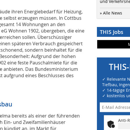
und Verkehrsn
ude ihren Energiebedarf für Heizung,
» Alle News
 selbst erzeugen müssen. In Cottbus
sgesamt 14 Wohnungen an den
eG Wohnen 1902, übergeben, die eine
THIS Jobs
 erreichen sollen. Überschüssiger
einen späteren Verbrauch gespeichert
schonend, sondern beinhaltet für die
e Besonderheit: Aufgrund der hohen
2 eine feste Pauschalmiete für die
THIS-
ate anbieten. Das Bundesministerium
ekt aufgrund eines Beschlusses des
✓ Relevante 
Tiefbau, Inge
✓ 14-tägige E
✓ kostenlos u
sbau
elma bereits als einer der führenden
Anti-R
h Ein- und Zweifamilienhäuser
n kündigt an, im Markt für