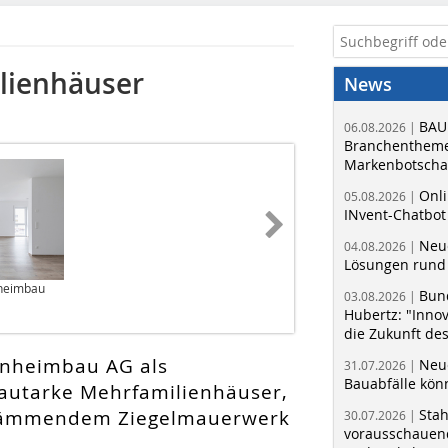
lienhäuser
News
BAU
06.08.2026 |
Branchentheme
Markenbotschaf
Onli
05.08.2026 |
INvent-Chatbot
Neue
04.08.2026 |
Lösungen rund 
nheimbau
Bun
03.08.2026 |
Hubertz: "Inno
die Zukunft de
enheimbau AG als
Neue
31.07.2026 |
Bauabfälle kö
autarke Mehrfamilienhäuser,
edämmendem Ziegelmauerwerk
Sta
30.07.2026 |
vorausschauend