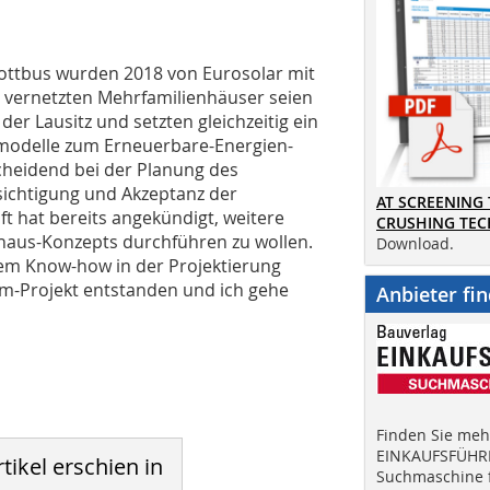
ottbus wurden 2018 von Eurosolar mit
 vernetzten Mehrfamilienhäuser seien
der Lausitz und setzten gleichzeitig ein
ommodelle zum Erneuerbare-Energien-
scheidend bei der Planung des
sichtigung und Akzeptanz der
AT SCREENING
t hat bereits angekündigt, weitere
CRUSHING TE
nhaus-Konzepts durchführen zu wollen.
Download.
em Know-how in der Projektierung
m-Projekt entstanden und ich gehe
Anbieter fi
Finden Sie mehr
EINKAUFSFÜHRE
tikel erschien in
Suchmaschine f