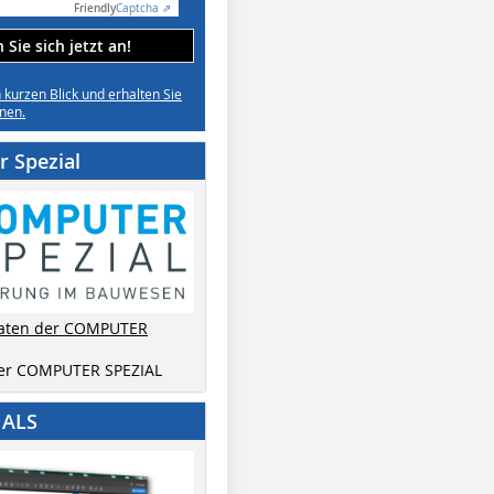
Friendly
Captcha ⇗
Sie sich jetzt an!
n kurzen Blick und erhalten Sie
nen.
 Spezial
aten der COMPUTER
der COMPUTER SPEZIAL
IALS