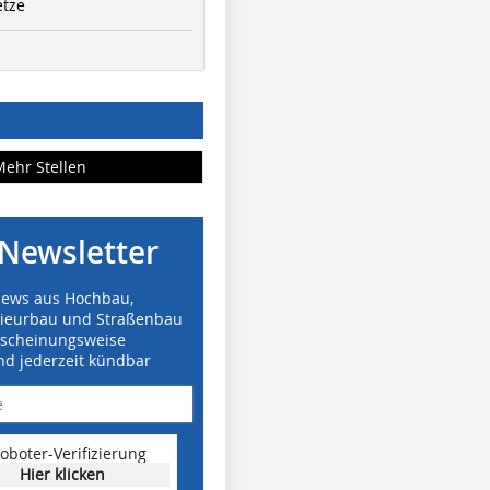
etze
Mehr Stellen
Newsletter
News aus Hochbau,
nieurbau und Straßenbau
rscheinungsweise
nd jederzeit kündbar
oboter-Verifizierung
Hier klicken