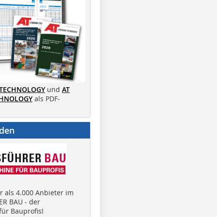
 TECHNOLOGY
und
AT
CHNOLOGY
als PDF-
nden
 als 4.000 Anbieter im
R BAU - der
ür Bauprofis!