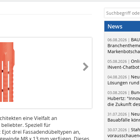
News
BAU
06.08.2026 |
Branchentheme
Markenbotschaf
Onli
05.08.2026 |
INvent-Chatbot
Neue
04.08.2026 |
Lösungen rund 
Bun
03.08.2026 |
Hubertz: "Inno
die Zukunft de
Neue
31.07.2026 |
hitekten eine Vielfalt an
Bauabfälle kö
liebter. Speziell für
Sta
30.07.2026 |
 Ejot drei Fassadendübeltypen an,
vorausschauend
gewinde M8 x 13 mm verfügen. Dieses