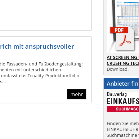
ich mit anspruchsvoller
AT SCREENING
CRUSHING TE
die Fassaden- und Fußbodengestaltung:
Download.
enten mit unterschiedlichen
umfasst das Tonality-Produktportfolio
...
Anbieter fi
mehr
Finden Sie mehr
EINKAUFSFÜHRE
Suchmaschine f