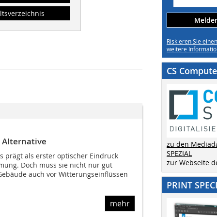
ltsverzeichnis
Melden 
Riskieren Sie eine
weitere Informatio
CS Computer
 Alternative
zu den Mediad
SPEZIAL
 prägt als erster optischer Eindruck
zur Webseite 
mung. Doch muss sie nicht nur gut
Gebäude auch vor Witterungseinflüssen
PRINT SPEC
mehr