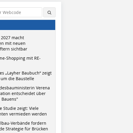
 2027 macht
n mit neuen
tern sichtbar
ne-Shopping mit RE-
s „Layher Baubuch“ zeigt
um die Baustelle
desbauministerin Verena
vation entscheidet über
s Bauens"
 Studie zeigt: Viele
nnten vermieden werden
hlbau-Verbände fordern
e Strategie für Brücken