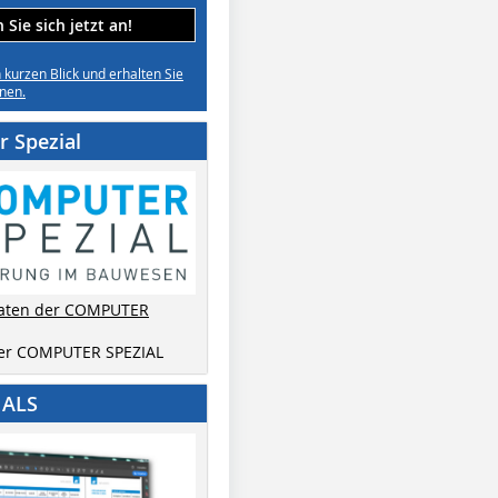
Sie sich jetzt an!
n kurzen Blick und erhalten Sie
nen.
 Spezial
aten der COMPUTER
der COMPUTER SPEZIAL
IALS