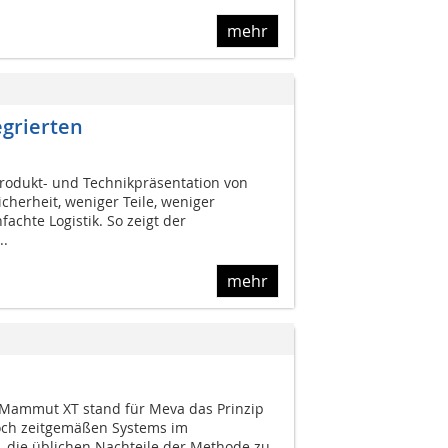
mehr
egrierten
Produkt- und Technikpräsentation von
cherheit, weniger Teile, weniger
chte Logistik. So zeigt der
..
mehr
 Mammut XT stand für Meva das Prinzip
och zeitgemäßen Systems im
, die üblichen Nachteile der Methode zu