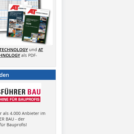
 TECHNOLOGY
und
AT
CHNOLOGY
als PDF-
nden
 als 4.000 Anbieter im
R BAU - der
ür Bauprofis!