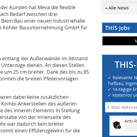
der Kunden hat Meva die flexible
» Alle News
nach Bedarf zwischen drei
Beim Bau einer neuen Industriehalle
iche Köhler Bauunternehmung GmbH für
THIS Jobs
ch entlang der Außenwände im Abstand
THIS-
ür Unterzüge dienen. An diesen Stellen
 um 25 cm breiter. Dank des bis zu 85
✓ Relevante 
nnten die breiten Pfeilervorlagen
Tiefbau, Inge
✓ 14-tägige E
✓ kostenlos u
ren dabei keine zusätzlichen
e Kombi-Ankerstellen des äußeren
e des inneren Elements in Stellung
erstäbe von der Innenseite des
Anti-R
te war dadurch kein breiter
omit einen Effizienzgewinn für die