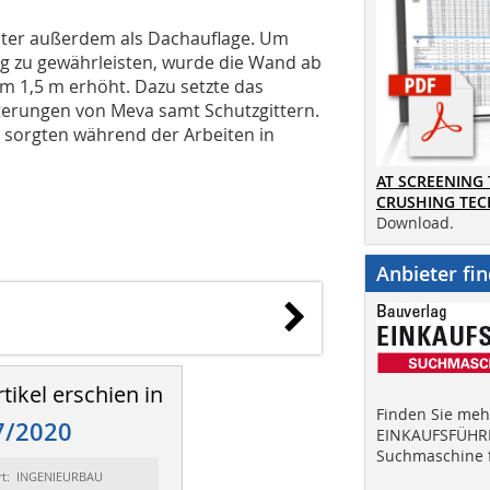
päter außerdem als Dachauflage. Um
ag zu gewährleisten, wurde die Wand ab
m 1,5 m erhöht. Dazu setzte das
erungen von Meva samt Schutzgittern.
sorgten während der Arbeiten in
AT SCREENING
CRUSHING TE
Download.
Anbieter fi
tikel erschien in
Finden Sie mehr
7/2020
EINKAUFSFÜHRE
Suchmaschine f
rt: INGENIEURBAU