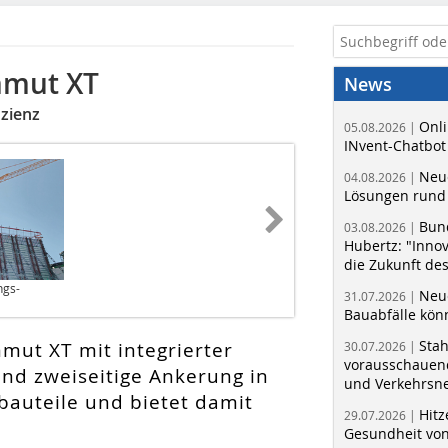
mmut XT
News
izienz
Onli
05.08.2026 |
INvent-Chatbot
Neue
04.08.2026 |
Lösungen rund 
Bun
03.08.2026 |
Hubertz: "Inno
die Zukunft de
ngs-
Neue
31.07.2026 |
Bauabfälle kö
Sta
ut XT mit integrierter
30.07.2026 |
vorausschauend
und zweiseitige Ankerung in
und Verkehrsn
bauteile und bietet damit
Hitz
29.07.2026 |
Gesundheit von