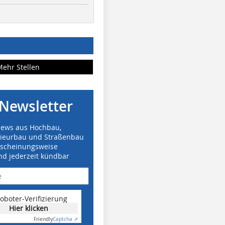
Mehr Stellen
Newsletter
News aus Hochbau,
nieurbau und Straßenbau
rscheinungsweise
nd jederzeit kündbar
oboter-Verifizierung
Hier klicken
Friendly
Captcha ⇗