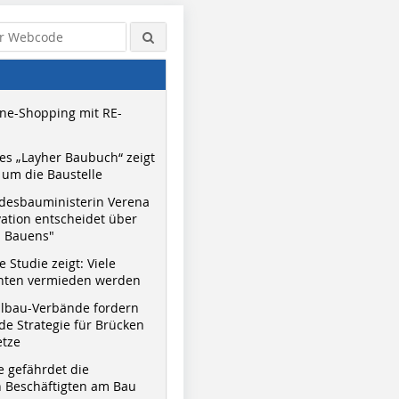
ne-Shopping mit RE-
s „Layher Baubuch“ zeigt
um die Baustelle
desbauministerin Verena
vation entscheidet über
s Bauens"
 Studie zeigt: Viele
nnten vermieden werden
hlbau-Verbände fordern
e Strategie für Brücken
etze
e gefährdet die
 Beschäftigten am Bau