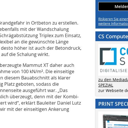
Melden 
Riskieren Sie eine
andgefahr in Ortbeton zu erstellen.
weitere Informatio
ebenfalls mit der Wandschalung
Schrägabstützung Triplex zum Einsatz,
CS Computer
lexibel an die gewünschte Länge
, desto höher ist auch der Betondruck,
auf die Schalung wirkt.
 überzeugte Mammut XT daher auch
ahme von 100 kN/m². Die einseitige
n diesem Bauabschnitt als klarer
zu den Mediad
g Platz geboten, sodass die
SPEZIAL
Innenseite ausgeführt war. „Das
zur Webseite 
lich überzeugt, denn mit der Kombi-
ert wird“, erklärt Bauleiter Daniel Lutz
PRINT SPEC
ir mit der einseitigen Ankerung