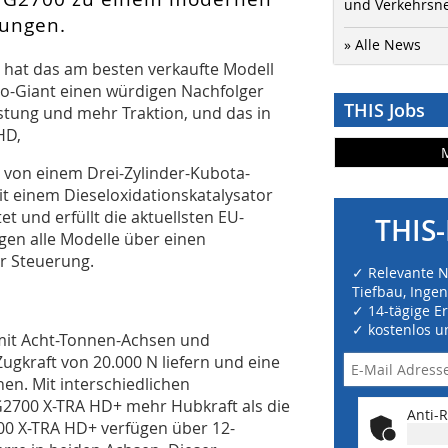
und Verkehrsn
ungen.
» Alle News
n hat das am besten verkaufte Modell
o-Giant einen würdigen Nachfolger
THIS Jobs
istung und mehr Traktion, und das in
HD,
 von einem Drei-Zylinder-Kubota-
it einem Dieseloxidationskatalysator
et und erfüllt die aktuellsten EU-
THIS-
en alle Modelle über einen
r Steuerung.
✓ Relevante 
Tiefbau, Inge
✓ 14-tägige E
✓ kostenlos u
mit Acht-Tonnen-Achsen und
 Zugkraft von 20.000 N liefern und eine
en. Mit interschiedlichen
2700 X-TRA HD+ mehr Hubkraft als die
Anti-R
0 X-TRA HD+ verfügen über 12-