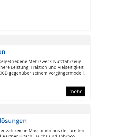
on
eselgetriebene Mehrzweck-Nutzfahrzeug
here Leistung, Traktion und Vielseitigkeit,
400D gegenüber seinem Vorgängermodell,
mehr
mlösungen
ter zahlreiche Maschinen aus der breiten
l-Partner Hitachi, Fuchs und Tobroco-