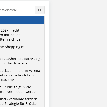
 2027 macht
n mit neuen
tern sichtbar
ne-Shopping mit RE-
s „Layher Baubuch“ zeigt
um die Baustelle
desbauministerin Verena
vation entscheidet über
s Bauens"
 Studie zeigt: Viele
nnten vermieden werden
hlbau-Verbände fordern
e Strategie für Brücken