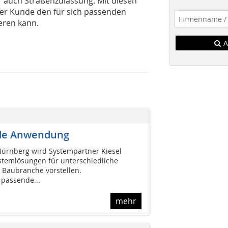
 auch Straßenzulassung. Mit diesen
eder Kunde den für sich passenden
eren kann.
A
ede Anwendung
Nürnberg wird Systempartner Kiesel
stemlösungen für unterschiedliche
 Baubranche vorstellen.
passende...
mehr