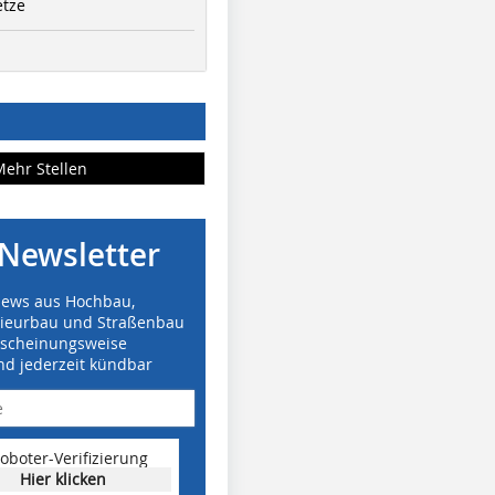
etze
Mehr Stellen
Newsletter
News aus Hochbau,
nieurbau und Straßenbau
rscheinungsweise
nd jederzeit kündbar
oboter-Verifizierung
Hier klicken