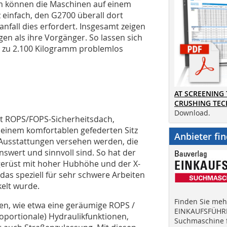
mm können die Maschinen auf einem
 einfach, den G2700 überall dort
nfall dies erfordert. Insgesamt zeigen
en als ihre Vorgänger. So lassen sich
s zu 2.100 Kilogramm problemlos
AT SCREENING
CRUSHING TE
Download.
t ROPS/FOPS-Sicherheitsdach,
einem komfortablen gefederten Sitz
Anbieter fi
 Ausstattungen versehen werden, die
nswert und sinnvoll sind. So hat der
erüst mit hoher Hubhöhe und der X-
das speziell für sehr schwere Arbeiten
elt wurde.
Finden Sie mehr
en, wie etwa eine geräumige ROPS /
EINKAUFSFÜHRE
oportionale) Hydraulikfunktionen,
Suchmaschine f