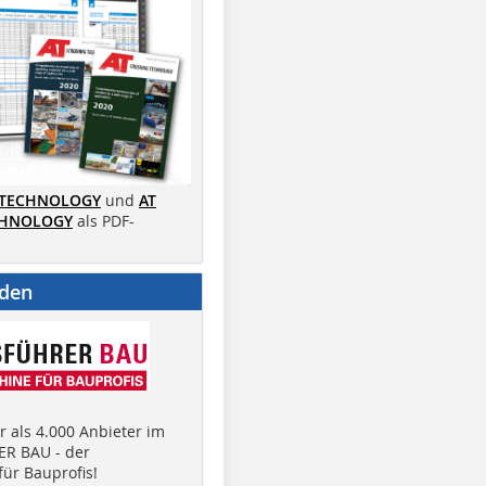
 TECHNOLOGY
und
AT
CHNOLOGY
als PDF-
nden
 als 4.000 Anbieter im
R BAU - der
ür Bauprofis!