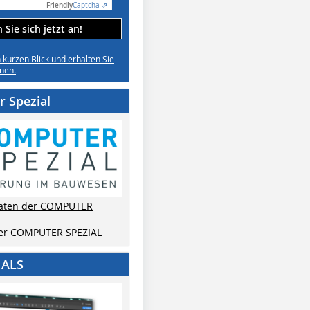
Friendly
Captcha ⇗
Sie sich jetzt an!
n kurzen Blick und erhalten Sie
nen.
 Spezial
aten der COMPUTER
der COMPUTER SPEZIAL
IALS