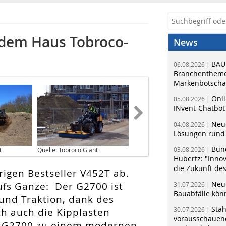
 dem Haus Tobroco-
News
BAU
06.08.2026 |
Branchentheme
Markenbotschaf
Onli
05.08.2026 |
INvent-Chatbot
Neue
04.08.2026 |
Lösungen rund 
Bun
03.08.2026 |
t
Quelle: Tobroco Giant
Hubertz: "Inno
die Zukunft de
rigen Bestseller V452T ab.
Neue
ufs Ganze: Der G2700 ist
31.07.2026 |
Bauabfälle kö
 und Traktion, dank des
Sta
30.07.2026 |
h auch die Kipplasten
vorausschauend
n G2700 zu einem modernen