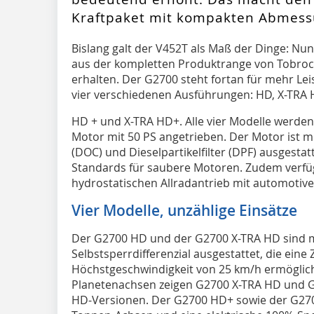
Kraftpaket mit kompakten Abmess
Bislang galt der V452T als Maß der Dinge: Nu
aus der kompletten Produktrange von Tobroc
erhalten. Der G2700 steht fortan für mehr Le
vier verschiedenen Ausführungen: HD, X-TRA 
HD + und X-TRA HD+. Alle vier Modelle werden
Motor mit 50 PS angetrieben. Der Motor ist m
(DOC) und Dieselpartikelfilter (DPF) ausgestatt
Standards für saubere Motoren. Zudem verfüg
hydrostatischen Allradantrieb mit automotive
Vier Modelle, unzählige Einsätze
Der G2700 HD und der G2700 X-TRA HD sind 
Selbstsperrdifferenzial ausgestattet, die eine
Höchstgeschwindigkeit von 25 km/h ermöglich
Planetenachsen zeigen G2700 X-TRA HD und G
HD-Versionen. Der G2700 HD+ sowie der G270