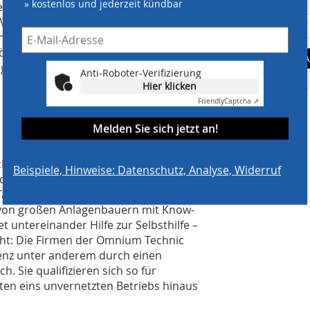
» kostenlos und jederzeit kündbar
 entsprechend hohem Energiebedarf.
irtschaftlich gesehen dürften sich
danz in Form eines Spitzenlastkessels
tröme neigen zu Veränderungen. Wie
A
gung der Technik bedeuten, will der
Anti-Roboter-Verifizierung
Hier klicken
Friendly
Captcha ⇗
Melden Sie sich jetzt an!
echnik vor keiner besonderen
Beispiele, Hinweise: Datenschutz, Analyse, Widerruf
 der Omnium Technic, quasi per
Tätigkeitsbereich den neuesten Stand
 von großen Anlagenbauern mit Know-
t untereinander Hilfe zur Selbsthilfe –
steht: Die Firmen der Omnium Technic
enz unter anderem durch einen
 Sie qualifizieren sich so für
iten eins unvernetzten Betriebs hinaus