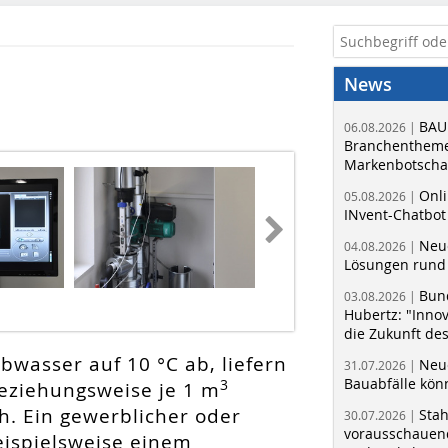
News
BAU
06.08.2026 |
Branchentheme
Markenbotschaf
Onli
05.08.2026 |
INvent-Chatbot
Neue
04.08.2026 |
Lösungen rund 
Bun
Fotos: boos
03.08.2026 |
Hubertz: "Inno
die Zukunft de
bwasser auf 10 °C ab, liefern
Neue
31.07.2026 |
Bauabfälle kö
3
beziehungsweise je 1 m
h. Ein gewerblicher oder
Sta
30.07.2026 |
vorausschauend
ispielsweise einem