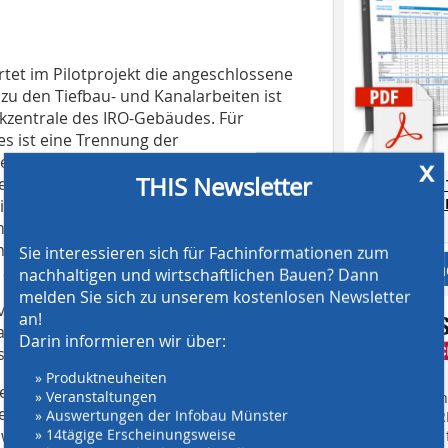
tet im Pilotprojekt die angeschlossene
zu den Tiefbau- und Kanalarbeiten ist
nikzentrale des IRO-Gebäudes. Für
s ist eine Trennung der
 sich vielleicht ein wenig mehr mit
x
THIS Newsletter
Der Wärmetauscher liegt außerhalb
AT SCREENING
CRUSHING TE
im Kanal müssen allerdings eine
Download.
 Mindestdurchfluss, sonst friert uns
mungswächter den Durchfluss
Sie interessieren sich für Fachinformationen zum
Anbieter fi
ausschalten.“
nachhaltigen und wirtschaftlichen Bauen? Dann
melden Sie sich zu unserem kostenlosen Newsletter
 von 15 m und besteht aus einzelnen
an!
nalschacht in die Abwassertrasse,
Darin informieren wir über:
eckt und auf der Sohle verlegt.
» Produktneuheiten
ine Großstadt wie Oldenburg mit einem
» Veranstaltungen
Finden Sie mehr
ere Möglichkeiten, die strömende
» Auswertungen der Infobau Münster
EINKAUFSFÜHRE
irtschaftlich einzusetzen, etwa für
» 14tägige Erscheinungsweise
Suchmaschine f