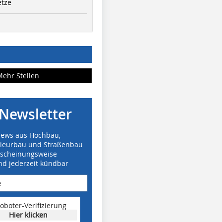
etze
Mehr Stellen
Newsletter
News aus Hochbau,
nieurbau und Straßenbau
rscheinungsweise
nd jederzeit kündbar
oboter-Verifizierung
Hier klicken