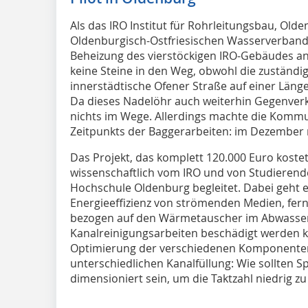
Als das IRO Institut für Rohrleitungsbau, Ol
Oldenburgisch-Ostfriesischen Wasserverband
Beheizung des vierstöckigen IRO-Gebäudes and
keine Steine in den Weg, obwohl die zuständi
innerstädtische Ofener Straße auf einer Länge
Da dieses Nadelöhr auch weiterhin Gegenverkeh
nichts im Wege. Allerdings machte die Kommu
Zeitpunkts der Baggerarbeiten: im Dezember 
Das Projekt, das komplett 120.000 Euro kostet
wissenschaftlich vom IRO und von Studierend
Hochschule Oldenburg begleitet. Dabei geht 
Energieeffizienz von strömenden Medien, fern
bezogen auf den Wärmetauscher im Abwasserr
Kanalreinigungsarbeiten beschädigt werden kö
Optimierung der verschiedenen Komponenten
unterschiedlichen Kanalfüllung: Wie sollte
dimensioniert sein, um die Taktzahl niedrig zu