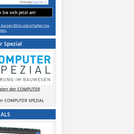
Friendly
Captcha ⇗
Sie sich jetzt an!
n kurzen Blick und erhalten Sie
nen.
 Spezial
aten der COMPUTER
der COMPUTER SPEZIAL
IALS