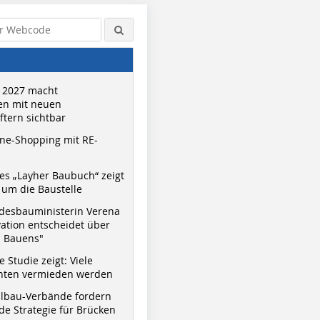
 2027 macht
n mit neuen
tern sichtbar
ne-Shopping mit RE-
s „Layher Baubuch“ zeigt
um die Baustelle
desbauministerin Verena
vation entscheidet über
s Bauens"
 Studie zeigt: Viele
nnten vermieden werden
hlbau-Verbände fordern
e Strategie für Brücken