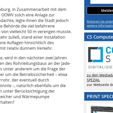
denburg, in Zusammenarbeit mit dem
Melden 
 OOWV solch eine Anlage zur
achte, legte ihnen die Stadt jedoch
Riskieren Sie eine
ge Behörde die viel befahrene
weitere Informatio
 von vielleicht 50 m verengen musste.
CS Computer
r zuließ, stand einer Installation
ne Auflagen hinsichtlich des
mit relativ dünnem Verkehr.
e, wird in den nächsten zwei Jahren
en des Rohrleitungsbaus an der Jade-
es unter anderem um die Frage der
er um die Betriebssicherheit – etwa
zu den Mediad
ohr, der eventuell durch
SPEZIAL
zur Webseite 
nnte –, natürlich ebenfalls um die
 unter Berücksichtigung der
PRINT SPEC
n Speicher und Wärmepumpe
 halten?