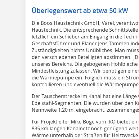
Überlegenswert ab etwa 50 kW
Die Boos Haustechnik GmbH, Varel, verantwor
Haustechnik. Die entsprechende Schnittstelle 
letztlich ein Schieber am Eingang in die Tech
Geschäftsführer und Planer Jens Tammen inde
Zuständigkeiten nichts Unübliches. Man müsse
den verschiedenen Beteiligten abstimmen. „
unseres Bereichs. Die gebogenen Hohlbleche 
Mindestleistung zulassen. Wir benötigen einen
die Wärmepumpe ein. Folglich muss ein Strö
kontrollieren und eventuell die Wärmepumpe 
Der Tauscherstrecke im Kanal hat eine Länge
Edelstahl-Segmenten. Die wurden über den Ka
Nennweite 1,20 m, eingebracht, zusammengest
Für Projektleiter Mike Böge vom IRO bietet e
835 km langen Kanalnetz noch genügend weit
Wärme unterhalb der Straßen für Heizzwecke w