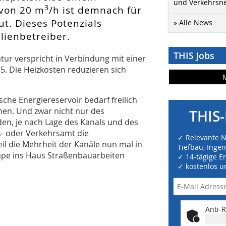
und Verkehrsn
3
 von 20 m
/h ist demnach für
ut. Dieses Potenzials
» Alle News
ienbetreiber.
THIS Jobs
ur verspricht in Verbindung mit einer
Die Heizkosten reduzieren sich
che Energiereservoir bedarf freilich
en. Und zwar nicht nur des
THIS-
n, je nach Lage des Kanals und des
- oder Verkehrsamt die
✓ Relevante 
l die Mehrheit der Kanäle nun mal in
Tiefbau, Inge
pe ins Haus Straßenbauarbeiten
✓ 14-tägige E
✓ kostenlos u
Anti-R