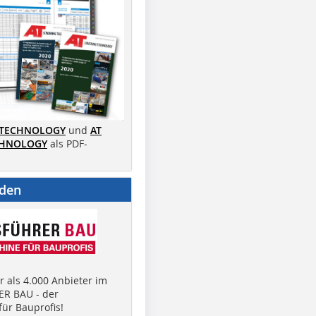
 TECHNOLOGY
und
AT
CHNOLOGY
als PDF-
nden
 als 4.000 Anbieter im
R BAU - der
ür Bauprofis!