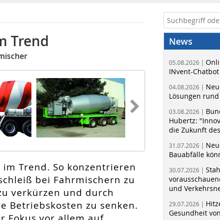
im Trend
News
mischer
Onli
05.08.2026 |
INvent-Chatbot
Neue
04.08.2026 |
Lösungen rund 
Bun
03.08.2026 |
Hubertz: "Inno
die Zukunft de
Neue
31.07.2026 |
Bauabfälle kö
n im Trend. So konzentrieren
Sta
30.07.2026 |
rschleiß bei Fahrmischern zu
vorausschauend
und Verkehrsn
 zu verkürzen und durch
ie Betriebskosten zu senken.
Hitz
29.07.2026 |
Gesundheit von
r Fokus vor allem auf