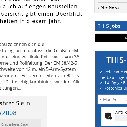
m auch auf engen Baustellen
» Alle News
bersicht gibt einen Überblick
heiten in diesem Jahr.
THIS Jobs
bau zeichnen sich die
astprogramm umfasst die Größen EM
etet eine vertikale Reichweite von 36
THIS-
rne und Rollfaltung. Der EM 38/42-5
eichweite von 42 m, ein 5-Arm-System
✓ Relevante 
wendeten Fördereinheiten von 90 bis
Tiefbau, Inge
röße beliebig kombiniert werden. Alle
✓ 14-tägige E
itungen...
✓ kostenlos u
ahren Sie in
/2008
Anti-R
: Grabenloses Bauen