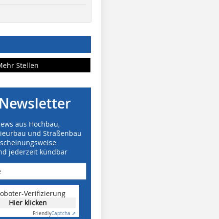
Mehr Stellen
Newsletter
News aus Hochbau,
nieurbau und Straßenbau
rscheinungsweise
nd jederzeit kündbar
oboter-Verifizierung
Hier klicken
Friendly
Captcha ⇗