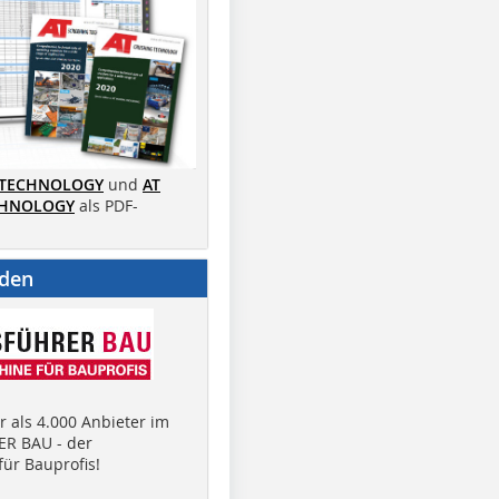
 TECHNOLOGY
und
AT
CHNOLOGY
als PDF-
nden
 als 4.000 Anbieter im
R BAU - der
ür Bauprofis!