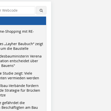
ne-Shopping mit RE-
s „Layher Baubuch“ zeigt
um die Baustelle
desbauministerin Verena
vation entscheidet über
s Bauens"
 Studie zeigt: Viele
nnten vermieden werden
hlbau-Verbände fordern
e Strategie für Brücken
etze
e gefährdet die
 Beschäftigten am Bau