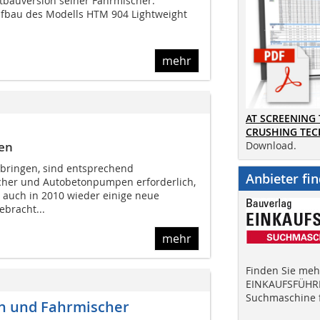
htbauversion seiner Fahrmischer.
ufbau des Modells HTM 904 Lightweight
mehr
AT SCREENING
CRUSHING TE
en
Download.
ringen, sind entsprechend
Anbieter fi
cher und Autobetonpumpen erforderlich,
r auch in 2010 wieder einige neue
ebracht...
mehr
Finden Sie mehr
EINKAUFSFÜHRE
Suchmaschine f
n und Fahrmischer