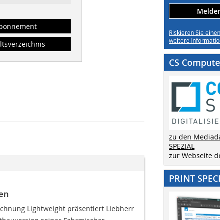
Melden 
bonnement
Riskieren Sie eine
weitere Informatio
ltsverzeichnis
CS Computer
zu den Mediad
SPEZIAL
zur Webseite 
PRINT SPEC
en
chnung Lightweight präsentiert Liebherr