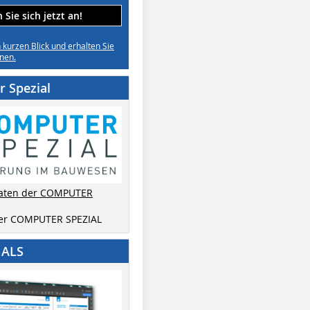
Sie sich jetzt an!
n kurzen Blick und erhalten Sie
nen.
 Spezial
aten der COMPUTER
der COMPUTER SPEZIAL
IALS