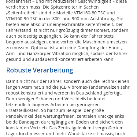
konzentriert – und mit reduzierter Geschwindigkeit – diese
verdichten muss. Die Spitzenreiter in Sachen
„Seitenfreiheit“ sind die Modelle VTM160-80 TSC und
VTM160-90 TSC in der 800- und 900-mm-Ausführung. Sie
bieten eine absolut uneingeschränkte Seitenfreiheit. Der
Fahrerstand ist nicht nur großzügig dimensioniert, sondern
auch beidseitig zugänglich. So kann der Fahrer stets
bequem aussteigen, ohne vorher die Maschinen umsetzen
zu müssen. Optional ist auch eine Dämpfung der Hand-,
Arm- und Ganzkörper-Vibration möglich, sodass der Fahrer
gesund und ausdauernd konzentriert arbeiten kann.
Robuste Verarbeitung
Damit nicht nur der Fahrer, sondern auch die Technik einen
langen Atem hat, sind die JCB Vibromax-Tandemwalzen sehr
robust konstruiert und werden in Deutschland gefertigt.
Denn weniger Schäden und Verschleiß bedeutet
letztendlich längeres Arbeiten bei geringeren
Ersatzteilkosten. So hält zum Beispiel der große
Pendelwinkel des wartungsfreien, zentralen Knickgelenks
beide Bandagen durchgängig am Boden und sichert den
konstanten Vortrieb. Das Zentralgelenk mit vergrößertem
Lagerdurchmesser und mehr Wandstärke ist massiv, hoch