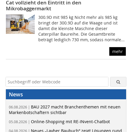
Cat vollzieht den Eintritt in den
Mikrobaggermarkt
300.9D mit 985 kg Nicht mehr als 985 kg
bringt der 300.9D auf die Waage und ist
damit die kleinste Maschine dieser
Caterpillar Baureihe. Die Gesamtbreite
beträgt lediglich 730 mm, sodass normale...
mehr
News
BAU 2027 macht Branchenthemen mit neuen
06.08.2026 |
Markenbotschaftern sichtbar
Online-Shopping mit RE-INvent-Chatbot
05.08.2026 |
Neues „Layher Baubuch“ zeigt Lösungen rund
04.08.2026 |