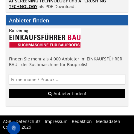
AT SCREENING TECHNOLOGY
und
AT CRUSHING
TECHNOLOGY
als PDF-Download.
Anbieter finden
Finden Sie mehr als 4.000 Anbieter im EINKAUFSFÜHRER
BAU - der Suchmaschine für Bauprofis!
Anbieter finden!
AGB
Datenschutz
Impressum
Redaktion
Mediadaten
Copytest 2026