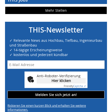
Mehr Stellen
THIS-Newsletter
✓ Relevante News aus Hochbau, Tiefbau, Ingenieurbau
und Straßenbau
✓ 14-tägige Erscheinungsweise
✓ kostenlos und jederzeit kündbar
Anti-Roboter-Verifizierung
Hier klicken
Friendly
Captcha ⇗
Melden Sie sich jetzt an!
Riskieren Sie einen kurzen Blick und erhalten Sie weitere
Informationen.