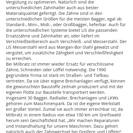
Vergütung zu optimieren. Natürlich sind die
unterschiedlichen Zahnhalter auch aus bester
Materialqualität gefertigt. Die Zähne sind in den
unterschiedlichen Größen für die meisten Bagger, egal ob
Standard-, Mini-, Midi-, oder Großbagger, lieferbar. Auch für
die unterschiedlichen Systeme bietet LIS die passenden
Ersatzzähne und Zahnhalter an, oder liefert im
Verschleißteilbereich auch Verschleiß- und Messerstahl. Der
LIS Messerstahl wird aus Mangan-Bor-Stahl gewalzt und
vergütet, um zusätzliche Zähigkeit und Verschleißfestigkeit
zu erreichen.
Bei Milbratz ist immer wieder Ersatz für verschlissene
Zähne, Schneiden oder Löffel notwendig. Die 1990
gegründete Firma ist stark im Straßen- und Tiefbau
vertreten. Da sie über eigene Brechanlagen verfügt, können
die gewünschten Baustoffe zeitnah produziert und mit der
eigenen Flotte zur Baustelle transportiert werden.
Insgesamt 30 Bagger, Radlader, Brechanlagen und LKWs
gehören zum Maschinenpark. Da ist die eigene Werkstatt
ein großer Vorteil. Zumal sie auch immer erreichbar ist, da
Milbratz in einem Radius von etwa 100 km um Greifswald
herum sein Geschäftsfeld hat. „Wir machen Reparaturen
und Instandhaltung für unsere Maschinen. Dazu gehört
natürlich auch der Zahnwechsel bei Greifern und Löffeln“,