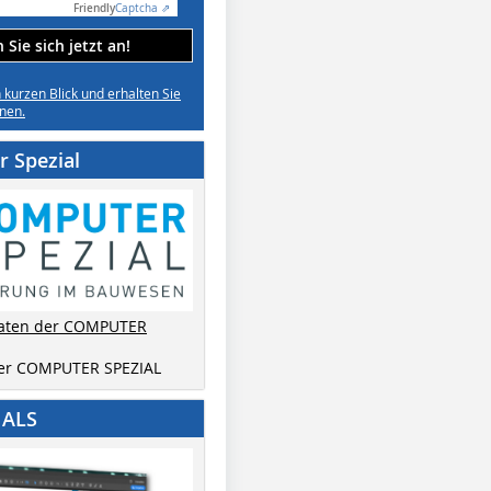
Friendly
Captcha ⇗
Sie sich jetzt an!
n kurzen Blick und erhalten Sie
nen.
 Spezial
aten der COMPUTER
der COMPUTER SPEZIAL
IALS