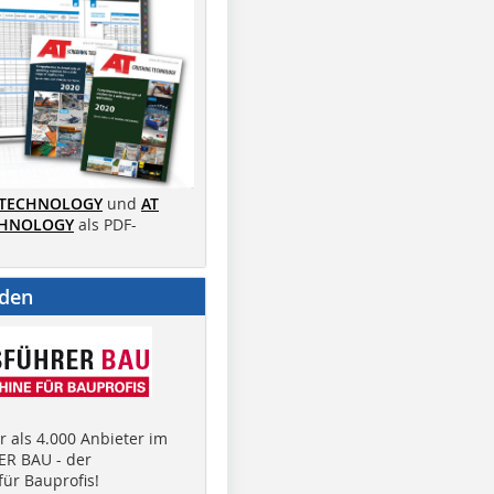
 TECHNOLOGY
und
AT
CHNOLOGY
als PDF-
nden
 als 4.000 Anbieter im
R BAU - der
ür Bauprofis!