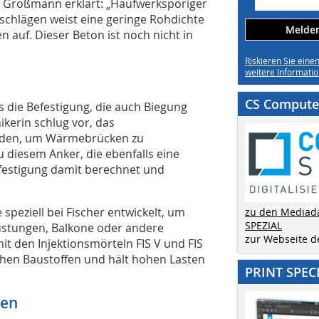
in Großmann erklärt: „Haufwerksporiger
schlägen weist eine geringe Rohdichte
Melden 
auf. Dieser Beton ist noch nicht in
Riskieren Sie eine
weitere Informatio
CS Computer
ass die Befestigung, die auch Biegung
ikerin schlug vor, das
den, um Wärmebrücken zu
u diesem Anker, die ebenfalls eine
efestigung damit berechnet und
eziell bei Fischer entwickelt, um
zu den Mediad
SPEZIAL
stungen, Balkone oder andere
zur Webseite 
t den Injektionsmörteln FIS V und FIS
ichen Baustoffen und hält hohen Lasten
PRINT SPEC
ken