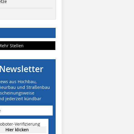
etze
Mehr Stellen
Newsletter
News aus Hochbau,
nieurbau und Straßenbau
rscheinungsweise
nd jederzeit kündbar
oboter-Verifizierung
Hier klicken