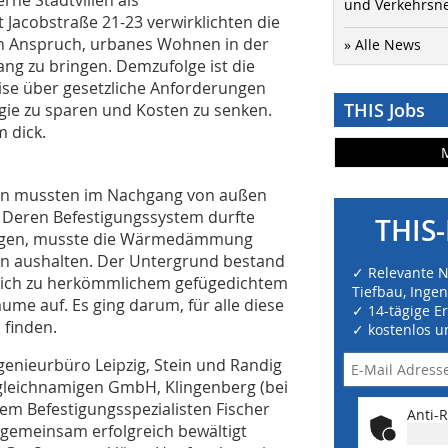
und Verkehrsn
 Jacobstraße 21-23 verwirklichten die
en Anspruch, urbanes Wohnen in der
» Alle News
ang zu bringen. Demzufolge ist die
eise über gesetzliche Anforderungen
THIS Jobs
gie zu sparen und Kosten zu senken.
 dick.
kon mussten im Nachgang von außen
 Deren Befestigungssystem durfte
THIS-
digen, musste die Wärmedämmung
 aushalten. Der Untergrund bestand
✓ Relevante 
eich zu herkömmlichem gefügedichtem
Tiefbau, Inge
ume auf. Es ging darum, für alle diese
✓ 14-tägige E
 finden.
✓ kostenlos u
ngenieurbüro Leipzig, Stein und Randig
leichnamigen GmbH, Klingenberg (bei
dem Befestigungsspezialisten Fischer
Anti-R
gemeinsam erfolgreich bewältigt