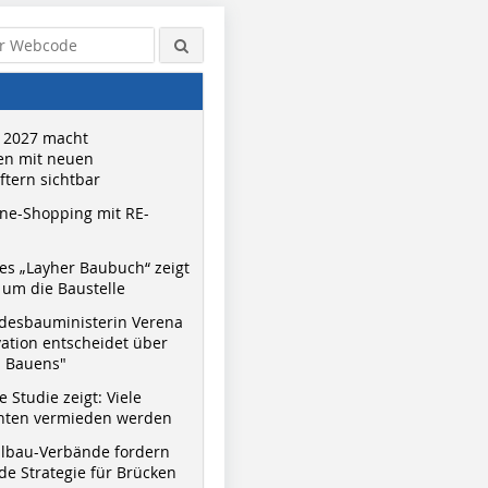
 2027 macht
n mit neuen
tern sichtbar
ne-Shopping mit RE-
s „Layher Baubuch“ zeigt
um die Baustelle
desbauministerin Verena
vation entscheidet über
s Bauens"
 Studie zeigt: Viele
nnten vermieden werden
hlbau-Verbände fordern
e Strategie für Brücken