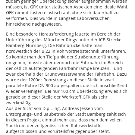
zudem geringer Überdeckung sicher aufgenommen werden
müssen, ist GFK unter statischen Aspekten eine ideale Wahl.
GFK nimmt Lasten elastisch auf, ohne sich dauerhaft zu
verformen. Dies wurde in Langzeit-Laborversuchen
hinreichend nachgewiesen.
Eine besondere Herausforderung lauerte im Bereich der
Unterführung des Münchner Rings unter der ICE-Strecke
Bamberg-Nürnberg. Die Bahnbrücke hatte man
nordwestlich der B 22 in Rohrvortriebstechnik unterfahren.
So konnte man den Tiefpunkt der Straßenunterführung
umgehen, musste aber dennoch die Fahrbahn im Bereich
der östlich aufsteigenden Fahrbahnrampe kreuzen – und
zwar oberhalb der Grundwasserwanne der Fahrbahn. Dazu
wurde der 1200er Rohrstrang an dieser Stelle in zwei
parallele Rohre DN 900 aufgespalten, die sich anschließend
wieder vereinigen. Bei nur 100 cm Überdeckung erwies sich
gerade an dieser Stelle der Werkstoff GFK als sehr
zweckmäßig.
Aus der Sicht von Dipl.-Ing. Andreas Jessen vom
Entsorgungs- und Baubetrieb der Stadt Bamberg zahlt sich
in diesem Projekt einmal mehr aus, dass man dem vollen
Spektrum der zeitgenössischen Rohrwerkstoffe
aufgeschlossen und vorurteilsfrei gegenüber steht.