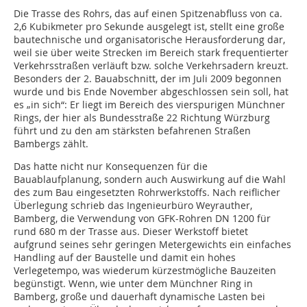
Die Trasse des Rohrs, das auf einen Spitzenabfluss von ca.
2,6 Kubikmeter pro Sekunde ausgelegt ist, stellt eine große
bautechnische und organisatorische Herausforderung dar,
weil sie über weite Strecken im Bereich stark frequentierter
Verkehrsstraßen verläuft bzw. solche Verkehrsadern kreuzt.
Besonders der 2. Bauabschnitt, der im Juli 2009 begonnen
wurde und bis Ende November abgeschlossen sein soll, hat
es „in sich“: Er liegt im Bereich des vierspurigen Münchner
Rings, der hier als Bundesstraße 22 Richtung Würzburg
führt und zu den am stärksten befahrenen Straßen
Bambergs zählt.
Das hatte nicht nur Konsequenzen für die
Bauablaufplanung, sondern auch Auswirkung auf die Wahl
des zum Bau eingesetzten Rohrwerkstoffs. Nach reiflicher
Überlegung schrieb das Ingenieurbüro Weyrauther,
Bamberg, die Verwendung von GFK-Rohren DN 1200 für
rund 680 m der Trasse aus. Dieser Werkstoff bietet
aufgrund seines sehr geringen Metergewichts ein einfaches
Handling auf der Baustelle und damit ein hohes
Verlegetempo, was wiederum kürzestmögliche Bauzeiten
begünstigt. Wenn, wie unter dem Münchner Ring in
Bamberg, große und dauerhaft dynamische Lasten bei