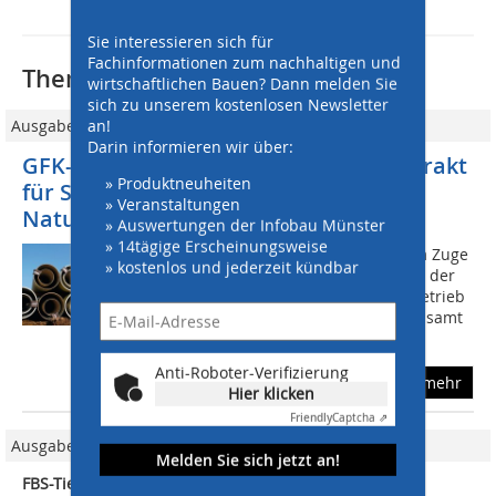
Sie interessieren sich für
Fachinformationen zum nachhaltigen und
Thematisch passende Artikel:
wirtschaftlichen Bauen? Dann melden Sie
sich zu unserem kostenlosen Newsletter
an!
Ausgabe 10/2009
Darin informieren wir über:
GFK-Doppelrohr als Hochsicherheitstrakt
» Produktneuheiten
für Schlachthofabwässer im
» Veranstaltungen
Naturschutzgebiet
» Auswertungen der Infobau Münster
» 14tägige Erscheinungsweise
In einem solchen Fall wurde jüngst im Zuge
» kostenlos und jederzeit kündbar
eines Erneuerungsprojektes in Hof an der
Saale für den städtischen Abwasserbetrieb
ein Strang von Flowtite Doppelrohren samt
entsprechend konstruierten...
Anti-Roboter-Verifizierung
mehr
Hier klicken
Friendly
Captcha ⇗
Ausgabe 7-8/2010
Melden Sie sich jetzt an!
FBS-Tiefbauseminare 2010