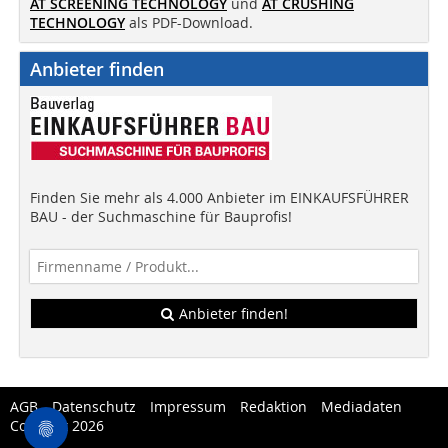
AT SCREENING TECHNOLOGY
und
AT CRUSHING
TECHNOLOGY
als PDF-Download.
Anbieter finden
Finden Sie mehr als 4.000 Anbieter im EINKAUFSFÜHRER
BAU - der Suchmaschine für Bauprofis!
Anbieter finden!
AGB
Datenschutz
Impressum
Redaktion
Mediadaten
Copytest 2026