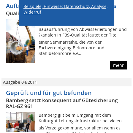
Auftraggeber berichten aus der Praxis
Beispiele, Hinweise: Datenschutz, Analyse,
Widerruf
Qualitätsorientierter Kanalbau
Planung, Ausschreibung und
Bauausführung von Abwasserleitungen und
?kanälen in FBS-Qualität lautet der Titel
einer Seminarreihe, die von der
Fachvereinigung Betonrohre und
Stahlbetonrohre e.V....
mehr
Ausgabe 04/2011
Geprüft und für gut befunden
Bamberg setzt konsequent auf Gütesicherung
RAL-GZ 961
Bamberg gilt beim Umgang mit dem
Kulturgut Leitungsinfrastruktur bei vielen
als Vorzeigekommune, vor allem wenn es