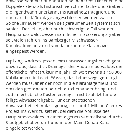
Abwassersammler offenbarten bei näherem Hinsehen eine
Doppelexistenz als historisch verrohrte Bäche und Gräben,
die irgendwann unerkannt ins Kanalnetz integriert und
dann an die Kläranlage angeschlossen worden waren.
Solche „Irrläufer“ werden seit geraumer Zeit systematisch
saniert. Der letzte, aber auch schwierigste Fall war der
Hauptsmoorwald, dessen sämtliche Entwässerungsgräben
seit vielen Jahren ins Bamberger Mischwasser-
Kanalisationsnetz und von da aus in die Kläranlage
eingespeist werden.
Dipl.-Ing. Andreas Jessen vom Entwässerungsbetrieb geht
davon aus, dass die „Drainage“ des Hauptsmoorwaldes die
öffentliche Infrastruktur mit jährlich weit mehr als 150 000
Kubikmetern belastet: Wasser, das keineswegs gereinigt
werden muss, aber dennoch in die Kläranlage fließt und
dort den geordneten Betrieb durcheinander bringt und
zudem erhebliche Kosten erzeugt – nicht zuletzt für die
fällige Abwasserabgabe. Für den städtischen
Abwasserbetrieb Anlass genug, ein rund 1 Million € teures
Projekt ins Werk zu setzen, bei dem die Abflüsse des
Hauptsmoorwaldes in einem eigenen Sammelkanal durchs
Stadtgebiet abgeführt und in den Main-Donau-Kanal
eingeleitet werden.