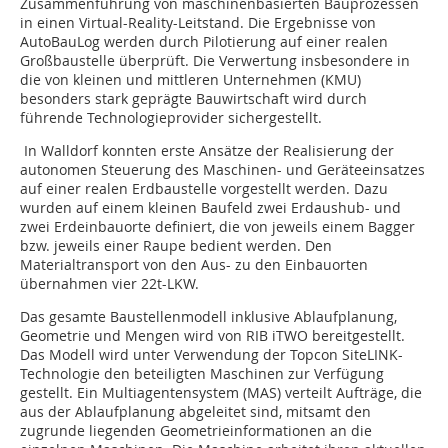
Zusammenführung von maschinenbasierten Bauprozessen
in einen Virtual-Reality-Leitstand. Die Ergebnisse von
AutoBauLog werden durch Pilotierung auf einer realen
Großbaustelle überprüft. Die Verwertung insbesondere in
die von kleinen und mittleren Unternehmen (KMU)
besonders stark geprägte Bauwirtschaft wird durch
führende Technologieprovider sichergestellt.
In Walldorf konnten erste Ansätze der Realisierung der
autonomen Steuerung des Maschinen- und Geräteeinsatzes
auf einer realen Erdbaustelle vorgestellt werden. Dazu
wurden auf einem kleinen Baufeld zwei Erdaushub- und
zwei Erdeinbauorte definiert, die von jeweils einem Bagger
bzw. jeweils einer Raupe bedient werden. Den
Materialtransport von den Aus- zu den Einbauorten
übernahmen vier 22t-LKW.
Das gesamte Baustellenmodell inklusive Ablaufplanung,
Geometrie und Mengen wird von RIB iTWO bereitgestellt.
Das Modell wird unter Verwendung der Topcon SiteLINK-
Technologie den beteiligten Maschinen zur Verfügung
gestellt. Ein Multiagentensystem (MAS) verteilt Aufträge, die
aus der Ablaufplanung abgeleitet sind, mitsamt den
zugrunde liegenden Geometrieinformationen an die