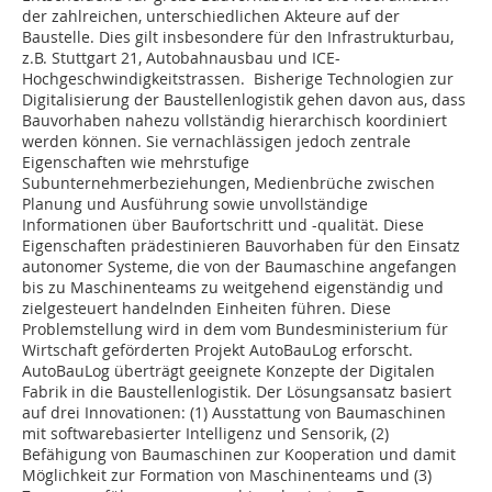
der zahlreichen, unterschiedlichen Akteure auf der
Baustelle. Dies gilt insbesondere für den Infrastrukturbau,
z.B. Stuttgart 21, Autobahnausbau und ICE-
Hochgeschwindigkeitstrassen. Bisherige Technologien zur
Digitalisierung der Baustellenlogistik gehen davon aus, dass
Bauvorhaben nahezu vollständig hierarchisch koordiniert
werden können. Sie vernachlässigen jedoch zentrale
Eigenschaften wie mehrstufige
Subunternehmerbeziehungen, Medienbrüche zwischen
Planung und Ausführung sowie unvollständige
Informationen über Baufortschritt und -qualität. Diese
Eigenschaften prädestinieren Bauvorhaben für den Einsatz
autonomer Systeme, die von der Baumaschine angefangen
bis zu Maschinenteams zu weitgehend eigenständig und
zielgesteuert handelnden Einheiten führen. Diese
Problemstellung wird in dem vom Bundesministerium für
Wirtschaft geförderten Projekt AutoBauLog erforscht.
AutoBauLog überträgt geeignete Konzepte der Digitalen
Fabrik in die Baustellenlogistik. Der Lösungsansatz basiert
auf drei Innovationen: (1) Ausstattung von Baumaschinen
mit softwarebasierter Intelligenz und Sensorik, (2)
Befähigung von Baumaschinen zur Kooperation und damit
Möglichkeit zur Formation von Maschinenteams und (3)