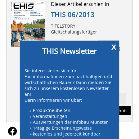
Dieser Artikel erschien in
THIS 06/2013
TITELSTORY
Gleitschalungsfertiger
HOCHBAU
x
Sanierende Bauwerksabdichtung
THIS Newsletter
TIEFBAU
Kanäle effektiv bewirtschaften
Sie interessieren sich für
GALABAU
Fachinformationen zum nachhaltigen und
Maßgeschneiderte
wirtschaftlichen Bauen? Dann melden Sie
Entwässerungssysteme
sich zu unserem kostenlosen Newsletter
an!
Ressort: TIEFBAU
Darin informieren wir über:
» Produktneuheiten
Abonnement
Inhaltsverzeichnis
» Veranstaltungen
» Auswertungen der Infobau Münster
» 14tägige Erscheinungsweise
» kostenlos und jederzeit kündbar