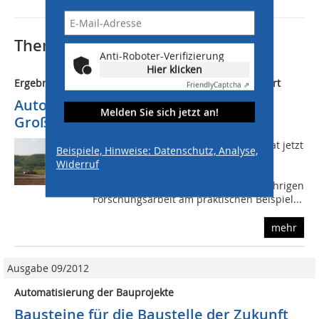
Thematisch passende Artikel:
Anti-Roboter-Verifizierung
Hier klicken
Ergebnisse der 3-jährigen Forschungsarbeit präsentiert
Friendly
Captcha ⇗
AutoBauLog reduziert Chaos auf
Melden Sie sich jetzt an!
Großbaustellen im Straßenbau
Das Forschungsprojekt AutoBauLog hat jetzt
Beispiele, Hinweise: Datenschutz, Analyse,
auf dem Testgelände des Aus- und
Widerruf
Fortbildungszentrum Walldorf (AFZ
Walldorf) die Ergebnisse seiner dreijährigen
Forschungsarbeit am praktischen Beispiel...
mehr
Ausgabe 09/2012
Automatisierung der Bauprojekte
Bausteine für die Baustelle der Zukunft