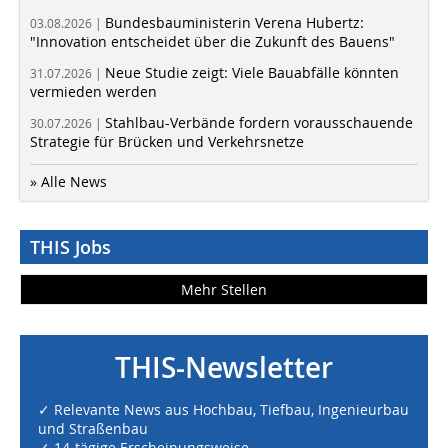
Bundesbauministerin Verena Hubertz:
03.08.2026 |
"Innovation entscheidet über die Zukunft des Bauens"
Neue Studie zeigt: Viele Bauabfälle könnten
31.07.2026 |
vermieden werden
Stahlbau-Verbände fordern vorausschauende
30.07.2026 |
Strategie für Brücken und Verkehrsnetze
» Alle News
THIS Jobs
Mehr Stellen
THIS-Newsletter
✓ Relevante News aus Hochbau, Tiefbau, Ingenieurbau
und Straßenbau
✓ 14-tägige Erscheinungsweise