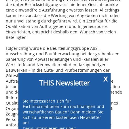
die unter Berücksichtigung verschiedener Gesichtspunkte
eine einwandfreie Ausführung erwarten lassen. Allerdings
kommt es vor, dass die Wertung von Angeboten nicht oder
nur unvollständig durchgeführt wird. Ein Zertifikat für die
Qualifikation von Auftraggebern und Ingenieurbüros
einzurichten, entspricht deshalb dem Wunsch von vielen
Beteiligten.
Folgerichtig wurde die Beurteilungsgruppe ABS –
Ausschreibung und Bauüberwachung bei der grabenlosen
Sanierung von Abwasserleitungen und -kanälen aller
Werkstoffe und Nennweiten mit den dazugehörigen
Bauwerken – in die Güte- und Prüfbestimmungen der
Gütesicherung Kanalbau RAL-GZ 961 aufgenommen.
x
THIS Newsletter
Auftraggeber und Ing.-Büros dokumentieren damit ihre
besondere Erfahrung und Zuverlässigkeit der Organisation
und des eingesetzten Personals. Etwa durch entsprechende
Referenzen und Vorlage eines zertifizierten
Sie interessieren sich für
Qualitätsmanagementsystems bzw. des Nachweises eines
Fachinformationen zum nachhaltigen und
Organisationsmanagements zur Fehlerminimierung. Mit
wirtschaftlichen Bauen? Dann melden Sie
Zeugnissen kann die Qualifikation des eingesetzten
sich zu unserem kostenlosen Newsletter
Personals nachgewiesen werden. Damit wurde ein
an!
Anforderungskatalog geschaffen, der Grundlage ist für
Darin informieren wir über: