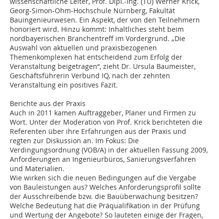
wissenschaftliche Leiter, Prof. Dipl.-Ing. (TU) Werner Krick,
Georg-Simon-Ohm-Hochschule Nürnberg, Fakultät
Bauingenieurwesen. Ein Aspekt, der von den Teilnehmern
honoriert wird. Hinzu kommt: Inhaltliches steht beim
nordbayerischen Branchentreff im Vordergrund. „Die
Auswahl von aktuellen und praxisbezogenen
Themenkomplexen hat entscheidend zum Erfolg der
Veranstaltung beigetragen“, zieht Dr. Ursula Baumeister,
Geschäftsführerin Verbund IQ, nach der zehnten
Veranstaltung ein positives Fazit.
Berichte aus der Praxis
Auch in 2011 kamen Auftraggeber, Planer und Firmen zu
Wort. Unter der Moderation von Prof. Krick berichteten die
Referenten über ihre Erfahrungen aus der Praxis und
regten zur Diskussion an. Im Fokus: Die
Verdingungsordnung (VOB/A) in der aktuellen Fassung 2009,
Anforderungen an Ingenieurbüros, Sanierungsverfahren
und Materialien.
Wie wirken sich die neuen Bedingungen auf die Vergabe
von Bauleistungen aus? Welches Anforderungsprofil sollte
der Ausschreibende bzw. die Bauüberwachung besitzen?
Welche Bedeutung hat die Präqualifikation in der Prüfung
und Wertung der Angebote? So lauteten einige der Fragen,