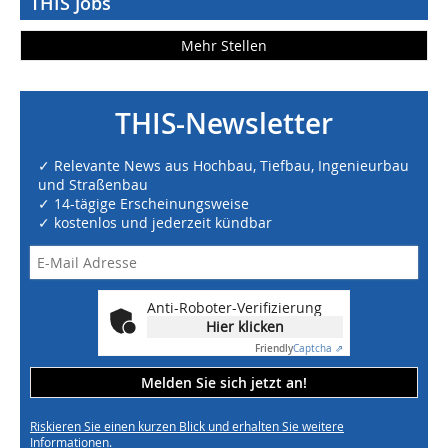
THIS Jobs
Mehr Stellen
THIS-Newsletter
✓ Relevante News aus Hochbau, Tiefbau, Ingenieurbau
und Straßenbau
✓ 14-tägige Erscheinungsweise
✓ kostenlos und jederzeit kündbar
Anti-Roboter-Verifizierung
Hier klicken
Friendly
Captcha ⇗
Melden Sie sich jetzt an!
Riskieren Sie einen kurzen Blick und erhalten Sie weitere
Informationen.