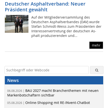
Deutscher Asphaltverband: Neuer
Präsident gewählt
Auf der Mitgliederversamm­lung des
Deutschen Asphalt­ver­ban­des (DAV) wurde
Ste­fan Schmidt-Weiss zum Präsi­denten der
In­te­ressen­ver­tre­tung der deutschen As­
phalt produzierenden und...
mehr
News
BAU 2027 macht Branchenthemen mit neuen
06.08.2026 |
Markenbotschaftern sichtbar
Online-Shopping mit RE-INvent-Chatbot
05.08.2026 |