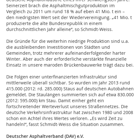
Seinerzeit brach die Asphaltmischgutproduktion im
Vergleich zu 2011 um rund 18 % auf eben 41 Mio. t ein –
den niedrigsten Wert seit der Wiedervereinigung. „41 Mio. t
produzierte die alte Bundesrepublik in einem
durchschnittlichen Jahr alleine“, so Schmidt-Weiss.
Die Gründe für die weiterhin niedrige Produktion sind u.a.
die ausbleibenden Investitionen von Städten und
Gemeinden, trotz mehrerer aufeinanderfolgender harter
Winter. Aber auch der erforderliche verstärkte finanzielle
Einsatz in unsere maroden Brückenbauwerke trägt dazu bei.
Die Folgen einer unterfinanzierten Infrastruktur sind
mittlerweile überall sichtbar. So wurden im Jahr 2013 rund
415.000 (2012: rd. 285.000) Staus auf deutschen Autobahnen
gemeldet. Die Staulängen summierten sich auf etwa 830.000
(2012: 595.000) km Stau. Damit einher geht ein
fortschreitender Werteverlust unseres Straßennetzes. Die
deutsche Verkehrsinfrastruktur hat zwischen 1980 und 2008
schon ein Achtel ihres Wertes verloren. „Es wird Zeit zu
handeln!“, fasst Schmidt-Weiss die Situation zusammen.
Deutscher Asphaltverband (DAV) e.V.