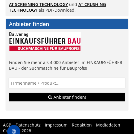
AT SCREENING TECHNOLOGY
und
AT CRUSHING
TECHNOLOGY
als PDF-Download.
Anbieter finden
Finden Sie mehr als 4.000 Anbieter im EINKAUFSFÜHRER
BAU - der Suchmaschine für Bauprofis!
Anbieter finden!
AGB
Datenschutz
Impressum
Redaktion
Mediadaten
Copytest 2026