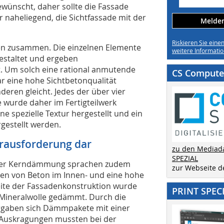
ewünscht, daher sollte die Fassade
r naheliegend, die Sichtfassade mit der
Melden 
Riskieren Sie eine
ilen zusammen. Die einzelnen Elemente
weitere Informatio
 gestaltet und ergeben
. Um solch eine rational anmutende
CS Computer
ar eine hohe Sichtbetonqualität
deren gleicht. Jedes der über vier
e wurde daher im Fertigteilwerk
e spezielle Textur hergestellt und ein
rgestellt werden.
erausforderung dar
zu den Mediad
SPEZIAL
erter Kerndämmung sprachen zudem
zur Webseite 
ten von Beton im Innen- und eine hohe
eite der Fassadenkonstruktion wurde
PRINT SPEC
t Mineralwolle gedämmt. Durch die
ergaben sich Dämmpakete mit einer
n Auskragungen mussten bei der