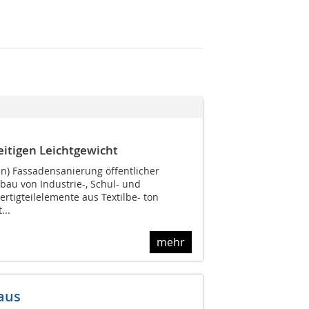
eitigen Leichtgewicht
en) Fassadensanierung öffentlicher
au von Industrie-, Schul- und
rtigteilelemente aus Textilbe- ton
...
mehr
aus