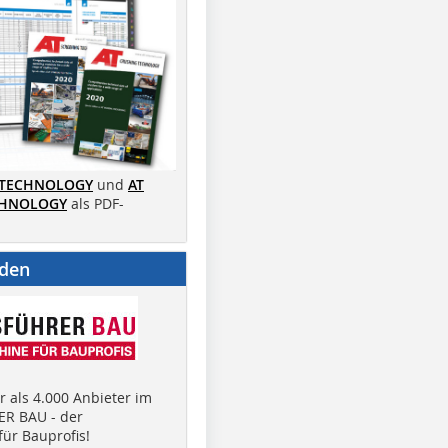
 TECHNOLOGY
und
AT
CHNOLOGY
als PDF-
nden
 als 4.000 Anbieter im
R BAU - der
ür Bauprofis!