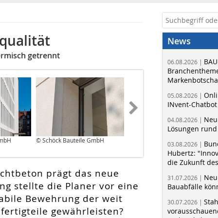
qualität
News
ermisch getrennt
BAU
06.08.2026 |
Branchentheme
Markenbotschaf
Onli
05.08.2026 |
INvent-Chatbot
Neue
04.08.2026 |
Lösungen rund 
GmbH
© Schöck Bauteile GmbH
© Schöck Bauteile GmbH
Bun
03.08.2026 |
Hubertz: "Inno
die Zukunft de
Sichtbeton prägt das neue
Neue
31.07.2026 |
g stellte die Planer vor eine
Bauabfälle kö
tabile Bewehrung der weit
Sta
30.07.2026 |
ertigteile gewährleisten?
vorausschauend