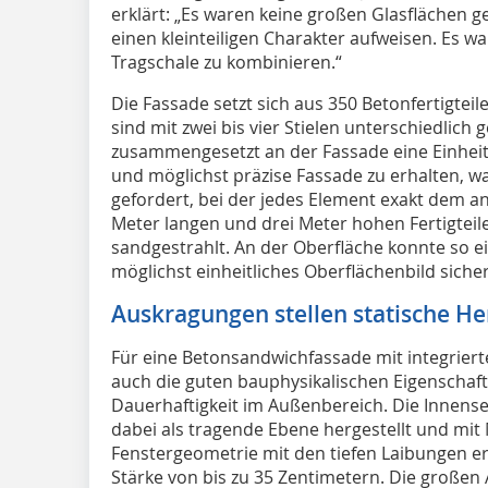
erklärt: „Es waren keine großen Glasflächen g
einen kleinteiligen Charakter aufweisen. Es wa
Tragschale zu kombinieren.“
Die Fassade setzt sich aus 350 Betonfertigte
sind mit zwei bis vier Stielen unterschiedlich
zusammengesetzt an der Fassade eine Einheit
und möglichst präzise Fassade zu erhalten, w
gefordert, bei der jedes Element exakt dem an
Meter langen und drei Meter hohen Fertigteil
sandgestrahlt. An der Oberfläche konnte so ein
möglichst einheitliches Oberflächenbild siche
Auskragungen stellen statische H
Für eine Betonsandwichfassade mit integri
auch die guten bauphysikalischen Eigenschaf
Dauerhaftigkeit im Außenbereich. Die Innens
dabei als tragende Ebene hergestellt und mi
Fenstergeometrie mit den tiefen Laibungen 
Stärke von bis zu 35 Zentimetern. Die große