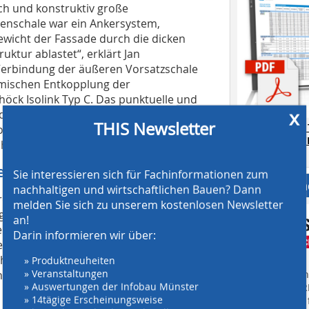
ch und konstruktiv große
enschale war ein Ankersystem,
Gewicht der Fassade durch die dicken
ktur ablastet“, erklärt Jan
Verbindung der äußeren Vorsatzschale
ermischen Entkopplung der
höck Isolink Typ C. Das punktuelle und
x
olink besteht aus Combar, einem von
THIS Newsletter
AT SCREENING
ff, der sich durch eine besonders
CRUSHING TE
 belastbar ist.
Download.
enter Isolink
Sie interessieren sich für Fachinformationen zum
Anbieter fi
nachhaltigen und wirtschaftlichen Bauen? Dann
rderte eine optimierte Anzahl und
melden Sie sich zu unserem kostenlosen Newsletter
gsmitteln. Die schlanke Geometrie der
an!
 sollte, bot hierfür allerdings wenig
Darin informieren wir über:
ie geeignete Lösung, denn damit
e und keine Abstandshalter benötigt.
» Produktneuheiten
» Veranstaltungen
eniger Kosten und weniger Aufwand
Finden Sie mehr
» Auswertungen der Infobau Münster
EINKAUFSFÜHRE
» 14tägige Erscheinungsweise
Suchmaschine f