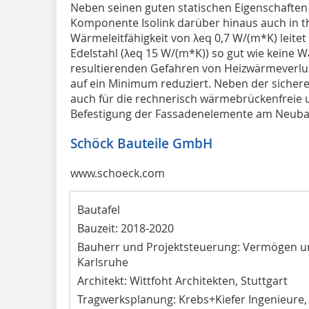
Neben seinen guten statischen Eigenschaften p
Komponente Isolink darüber hinaus auch in th
Wärmeleitfähigkeit von λeq 0,7 W/(m*K) leitet
Edelstahl (λeq 15 W/(m*K)) so gut wie keine
resultierenden Gefahren von Heizwärmeverl
auf ein Minimum reduziert. Neben der sichere
auch für die rechnerisch wärmebrückenfreie u
Befestigung der Fassadenelemente am Neuba
Schöck Bauteile GmbH
www.schoeck.com
Bautafel
Bauzeit: 2018-2020
Bauherr und Projektsteuerung: Vermögen 
Karlsruhe
Architekt: Wittfoht Architekten, Stuttgart
Tragwerksplanung: Krebs+Kiefer Ingenieure,