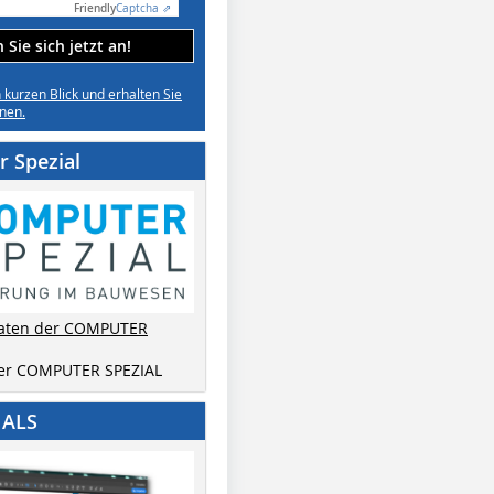
Friendly
Captcha ⇗
Sie sich jetzt an!
n kurzen Blick und erhalten Sie
nen.
 Spezial
aten der COMPUTER
der COMPUTER SPEZIAL
IALS