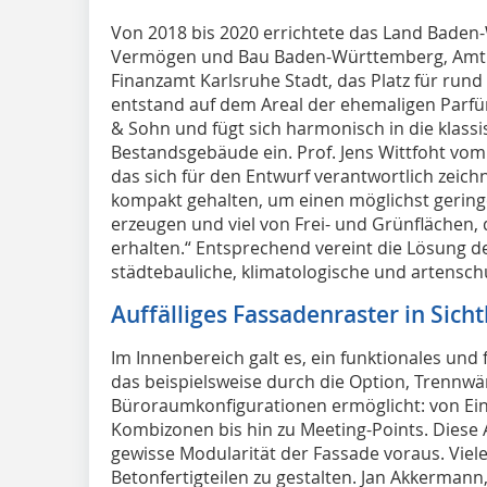
Von 2018 bis 2020 errichtete das Land Baden
Vermögen und Bau Baden-Württemberg, Amt 
Finanzamt Karlsruhe Stadt, das Platz für rund
entstand auf dem Areal der ehemaligen Parfüm
& Sohn und fügt sich harmonisch in die klassi
Bestandsgebäude ein. Prof. Jens Wittfoht vom
das sich für den Entwurf verantwortlich zeich
kompakt gehalten, um einen möglichst gering
erzeugen und viel von Frei- und Grünflächen,
erhalten.“ Entsprechend vereint die Lösung de
städtebauliche, klimatologische und artensch
Auffälliges Fassadenraster in Sich
Im Innenbereich galt es, ein funktionales un
das beispielsweise durch die Option, Trennw
Büroraumkonfigurationen ermöglicht: von Ei
Kombizonen bis hin zu Meeting-Points. Diese
gewisse Modularität der Fassade voraus. Viele
Betonfertigteilen zu gestalten. Jan Akkermann