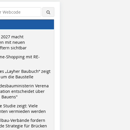
 2027 macht
n mit neuen
tern sichtbar
ne-Shopping mit RE-
s „Layher Baubuch“ zeigt
um die Baustelle
© Schöck Bauteile GmbH
© Schöck Bauteile GmbH
© Schöck 
desbauministerin Verena
vation entscheidet über
s Bauens"
 Studie zeigt: Viele
nnten vermieden werden
hlbau-Verbände fordern
e Strategie für Brücken