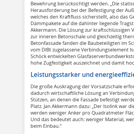
Bewehrung berücksichtigt werden. „Die statis
Herausforderung bei der Befestigung der Auß
welches den Kraftfluss sicherstellt, also das 
Dämmpakete auf die dahinter liegende Tragstru
Akkermann. Die Lösung zur kraftschlüssigen 
zur inneren Betonschale und gleichzeitig th
Betonfassade fanden die Baubeteiligten im Sc
vom DIBt zugelassene Verbindungselement Is
Schöck entwickelten Glasfaserverbundwerksto
hohe Zugfestigkeit auszeichnet und damit hoch
Leistungsstarker und energieeffizi
Die große Auskragung der Vorsatzschale erfo
dadurch wirtschaftliche Lösung an Verbindun
Stützen, an denen die Fassade befestigt werden
Platz. Jan Akkermann dazu: „Der Isolink war d
werden weniger Anker pro Quadratmeter Fläch
Und das bedeutet auch: weniger Material, w
beim Einbau.“