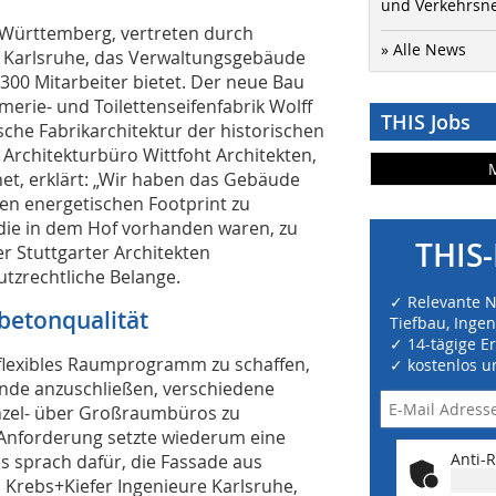
und Verkehrsn
-Württemberg, vertreten durch
» Alle News
Karlsruhe, das Verwaltungsgebäude
 300 Mitarbeiter bietet. Der neue Bau
erie- und Toilettenseifenfabrik Wolff
THIS Jobs
sche Fabrikarchitektur der historischen
 Architekturbüro Wittfoht Architekten,
net, erklärt: „Wir haben das Gebäude
en energetischen Footprint zu
 die in dem Hof vorhanden waren, zu
THIS-
r Stuttgarter Architekten
utzrechtliche Belange.
✓ Relevante 
tbetonqualität
Tiefbau, Inge
✓ 14-tägige E
d flexibles Raumprogramm zu schaffen,
✓ kostenlos u
ände anzuschließen, verschiedene
nzel- über Großraumbüros zu
 Anforderung setzte wiederum eine
Anti-R
s sprach dafür, die Fassade aus
, Krebs+Kiefer Ingenieure Karlsruhe,