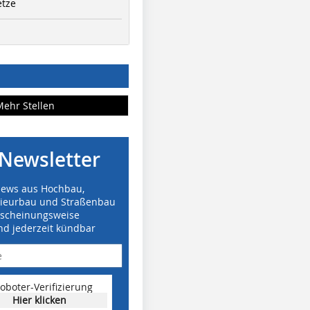
etze
Mehr Stellen
Newsletter
News aus Hochbau,
nieurbau und Straßenbau
rscheinungsweise
nd jederzeit kündbar
oboter-Verifizierung
Hier klicken