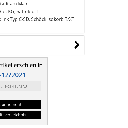
stadt am Main
. KG, Satteldorf
olink Typ C-SD, Schöck Isokorb T/XT
tikel erschien in
-12/2021
rt: INGENIEURBAU
bonnement
ltsverzeichnis