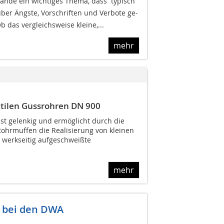
ande ein wichtiges Thema, dass  typisch
 über Ängste, Vorschriften und Verbote ge-
b das vergleichsweise kleine,...
mehr
ktilen Gussrohren DN 900
st gelenkig und ermöglicht durch die
Rohrmuffen die Realisierung von kleinen
 werkseitig aufgeschweißte
mehr
1 bei den DWA