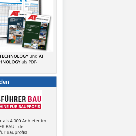
 TECHNOLOGY
und
AT
CHNOLOGY
als PDF-
nden
 als 4.000 Anbieter im
R BAU - der
ür Bauprofis!