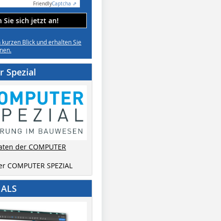
Friendly
Captcha ⇗
Sie sich jetzt an!
n kurzen Blick und erhalten Sie
nen.
 Spezial
aten der COMPUTER
der COMPUTER SPEZIAL
IALS