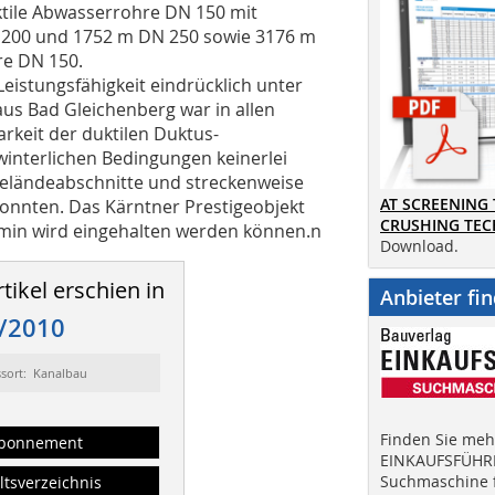
ktile Abwasserrohre DN 150 mit
 200 und 1752 m DN 250 sowie 3176 m
e DN 150.
eistungsfähigkeit eindrücklich unter
aus Bad Gleichenberg war in allen
rkeit der duktilen Duktus-
winterlichen Bedingungen keinerlei
Geländeabschnitte und streckenweise
AT SCREENING
konnten. Das Kärntner Prestigeobjekt
CRUSHING TE
termin wird eingehalten werden können.n
Download.
tikel erschien in
Anbieter fi
/2010
ssort: Kanalbau
Finden Sie mehr
bonnement
EINKAUFSFÜHRE
Suchmaschine f
ltsverzeichnis