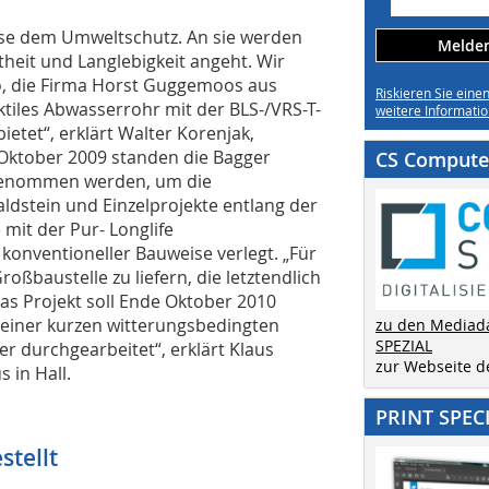
se dem Umweltschutz. An sie werden
Melden 
heit und Langlebigkeit angeht. Wir
, die Firma Horst Guggemoos aus
Riskieren Sie eine
ktiles Abwasserrohr mit der BLS-/VRS-T-
weitere Informatio
etet“, erklärt Walter Korenjak,
Oktober 2009 standen die Bagger
CS Computer
f genommen werden, um die
ldstein und Einzelprojekte entlang der
 mit der Pur- Longlife
onventioneller Bauweise verlegt. „Für
roßbaustelle zu liefern, die letztendlich
as Projekt soll Ende Oktober 2010
t einer kurzen witterungsbedingten
zu den Mediad
SPEZIAL
 durchgearbeitet“, erklärt Klaus
zur Webseite 
 in Hall.
PRINT SPEC
stellt