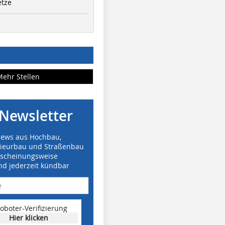
etze
Mehr Stellen
Newsletter
News aus Hochbau,
nieurbau und Straßenbau
rscheinungsweise
nd jederzeit kündbar
oboter-Verifizierung
Hier klicken