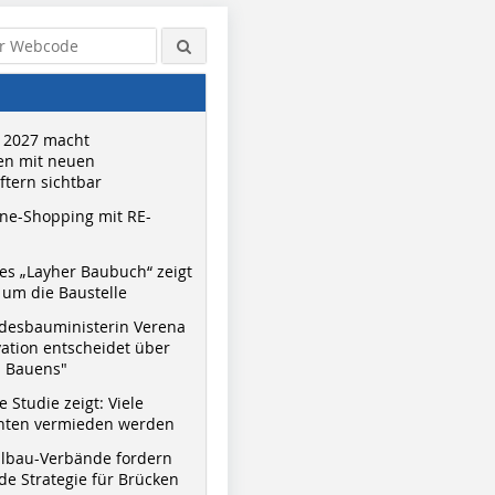
 2027 macht
n mit neuen
tern sichtbar
ne-Shopping mit RE-
s „Layher Baubuch“ zeigt
um die Baustelle
desbauministerin Verena
vation entscheidet über
s Bauens"
 Studie zeigt: Viele
nnten vermieden werden
hlbau-Verbände fordern
e Strategie für Brücken