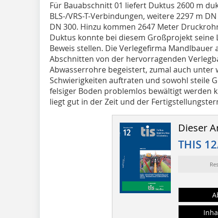
Für Bauabschnitt 01 liefert Duktus 2600 m du
BLS-/VRS-T-Verbindungen, weitere 2297 m DN
DN 300. Hinzu kommen 2647 Meter Druckrohr
Duktus konnte bei diesem Großprojekt seine L
Beweis stellen. Die Verlegefirma Mandlbauer 
Abschnitten von der hervorragenden Verlegba
Abwasserrohre begeistert, zumal auch unter 
Schwierigkeiten auftraten und sowohl steile 
felsiger Boden problemlos bewältigt werden 
liegt gut in der Zeit und der Fertigstellungs
Dieser Ar
THIS 12
Re
A
Inha