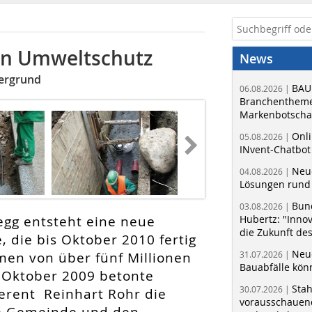
en Umweltschutz
News
tergrund
BAU
06.08.2026 |
Branchentheme
Markenbotschaf
Onli
05.08.2026 |
INvent-Chatbot
Neue
04.08.2026 |
Lösungen rund 
Bun
03.08.2026 |
egg entsteht eine neue
Hubertz: "Inno
die Zukunft de
 die bis Oktober 2010 fertig
Neue
umen von über fünf Millionen
31.07.2026 |
Bauabfälle kö
. Oktober 2009 betonte
Sta
30.07.2026 |
erent Reinhart Rohr die
vorausschauend
die Gemeinde und den