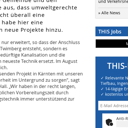
und Verkehrsn
e aus, dass umweltgerechte
» Alle News
cht überall eine
n habe hier eine
n neue Projekte hinzu.
THIS Jobs
t nur erweitert, so dass der Anschluss
 Twimberg entsteht, sondern es
dürftige Kanalisation und die
 neueste Technik ersetzt. Im August
THIS-
ich.
isenden Projekt in Kärnten mit unseren
✓ Relevante 
erheit im Untergrund zu sorgen“, sagt
Tiefbau, Inge
all. „Wir haben in der recht langen,
✓ 14-tägige E
üblichen Vorbereitungszeit durch
✓ kostenlos u
stechnik immer unterstützend zur
Anti-R