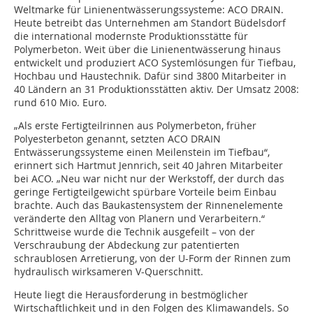
Weltmarke für Linienentwässerungssysteme: ACO DRAIN.
Heute betreibt das Unternehmen am Standort Büdelsdorf
die international modernste Produktionsstätte für
Polymerbeton. Weit über die Linienentwässerung hinaus
entwickelt und produziert ACO Systemlösungen für Tiefbau,
Hochbau und Haustechnik. Dafür sind 3800 Mitarbeiter in
40 Ländern an 31 Produktionsstätten aktiv. Der Umsatz 2008:
rund 610 Mio. Euro.
„Als erste Fertigteilrinnen aus Polymerbeton, früher
Polyesterbeton genannt, setzten ACO DRAIN
Entwässerungssysteme einen Meilenstein im Tiefbau“,
erinnert sich Hartmut Jennrich, seit 40 Jahren Mitarbeiter
bei ACO. „Neu war nicht nur der Werkstoff, der durch das
geringe Fertigteilgewicht spürbare Vorteile beim Einbau
brachte. Auch das Baukastensystem der Rinnenelemente
veränderte den Alltag von Planern und Verarbeitern.“
Schrittweise wurde die Technik ausgefeilt – von der
Verschraubung der Abdeckung zur patentierten
schraublosen Arretierung, von der U-Form der Rinnen zum
hydraulisch wirksameren V-Querschnitt.
Heute liegt die Herausforderung in bestmöglicher
Wirtschaftlichkeit und in den Folgen des Klimawandels. So