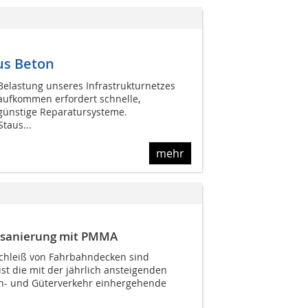
us Beton
Belastung unseres Infrastrukturnetzes
aufkommen erfordert schnelle,
günstige Reparatursysteme.
taus...
mehr
ensanierung mit PMMA
chleiß von Fahrbahndecken sind
ist die mit der jährlich ansteigenden
en- und Güterverkehr einhergehende