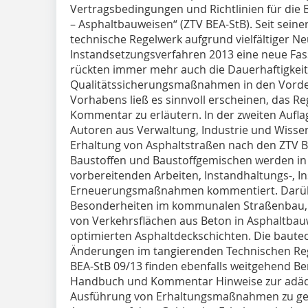
Vertragsbedingungen und Richtlinien für die 
– Asphaltbauweisen“ (ZTV BEA-StB). Seit seine
technische Regelwerk aufgrund vielfältiger N
Instandsetzungsverfahren 2013 eine neue Fas
rückten immer mehr auch die Dauerhaftigkei
Qualitätssicherungsmaßnahmen in den Vorderg
Vorhabens ließ es sinnvoll erscheinen, das 
Kommentar zu erläutern. In der zweiten Aufl
Autoren aus Verwaltung, Industrie und Wissen
Erhaltung von Asphaltstraßen nach den ZTV 
Baustoffen und Baustoffgemischen werden in
vorbereitenden Arbeiten, Instandhaltungs-, I
Erneuerungsmaßnahmen kommentiert. Darübe
Besonderheiten im kommunalen Straßenbau, a
von Verkehrsflächen aus Beton in Asphaltbau
optimierten Asphaltdeckschichten. Die baut
Änderungen im tangierenden Technischen Reg
BEA-StB 09/13 finden ebenfalls weitgehend Ber
Handbuch und Kommentar Hinweise zur adäq
Ausführung von Erhaltungsmaßnahmen zu gebe