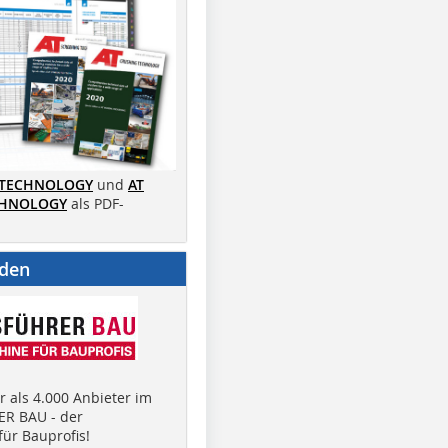
 TECHNOLOGY
und
AT
CHNOLOGY
als PDF-
nden
 als 4.000 Anbieter im
R BAU - der
ür Bauprofis!