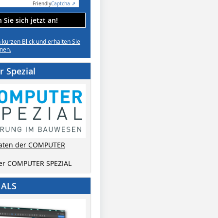
Friendly
Captcha ⇗
Sie sich jetzt an!
n kurzen Blick und erhalten Sie
nen.
 Spezial
aten der COMPUTER
der COMPUTER SPEZIAL
IALS