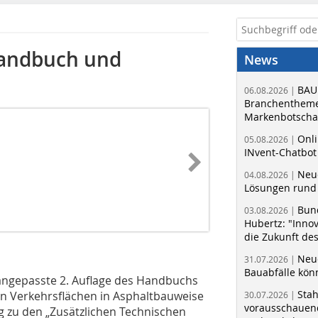
Handbuch und
News
BAU
06.08.2026 |
Branchentheme
Markenbotschaf
Onli
05.08.2026 |
INvent-Chatbot
Neue
04.08.2026 |
Lösungen rund 
Bun
03.08.2026 |
Hubertz: "Inno
die Zukunft de
Neue
31.07.2026 |
Bauabfälle kö
 angepasste 2. Auflage des Handbuchs
Sta
n Verkehrsflächen in Asphaltbauweise
30.07.2026 |
vorausschauend
ng zu den „Zusätzlichen Technischen