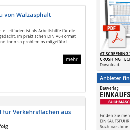
au von Walzasphalt
e Leitfaden ist als Arbeitshilfe für die
 gedacht. Im praktischen DIN A6-Format
 und kann so problemlos mitgeführt
AT SCREENING
mehr
CRUSHING TE
Download.
Anbieter fi
 für Verkehrsflächen aus
Finden Sie mehr
EINKAUFSFÜHRE
folg
Suchmaschine f