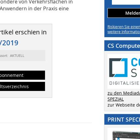
sondere von Verkehrsflächen in
Anwendern in der Praxis eine
Melden 
Riskieren Sie eine
tikel erschien in
weitere Informatio
/2019
CS Computer
ssort: AKTUELL
bonnement
ltsverzeichnis
zu den Mediad
SPEZIAL
zur Webseite 
PRINT SPEC