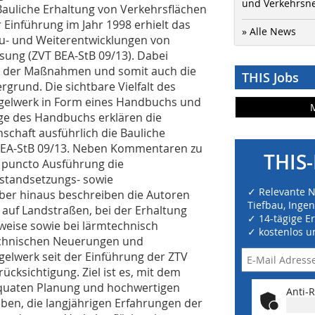
und Verkehrsn
Bauliche Erhaltung von Verkehrsflächen
r Einführung im Jahr 1998 erhielt das
» Alle News
eu- und Weiterentwicklungen von
sung (ZVT BEA-StB 09/13). Dabei
t der Maßnahmen und somit auch die
THIS Jobs
rund. Die sichtbare Vielfalt des
Regelwerk in Form eines Handbuchs und
age des Handbuchs erklären die
schaft ausführlich die Bauliche
BEA-StB 09/13. Neben Kommentaren zu
THIS-
 puncto Ausführung die
nstandsetzungs- sowie
✓ Relevante 
r hinaus beschreiben die Autoren
Tiefbau, Inge
uf Landstraßen, bei der Erhaltung
✓ 14-tägige E
weise sowie bei lärmtechnisch
✓ kostenlos u
echnischen Neuerungen und
elwerk seit der Einführung der ZTV
ücksichtigung. Ziel ist es, mit dem
uaten Planung und hochwertigen
Anti-R
n, die langjährigen Erfahrungen der