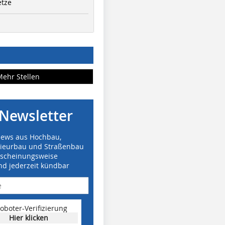
etze
Mehr Stellen
Newsletter
News aus Hochbau,
nieurbau und Straßenbau
rscheinungsweise
nd jederzeit kündbar
oboter-Verifizierung
Hier klicken