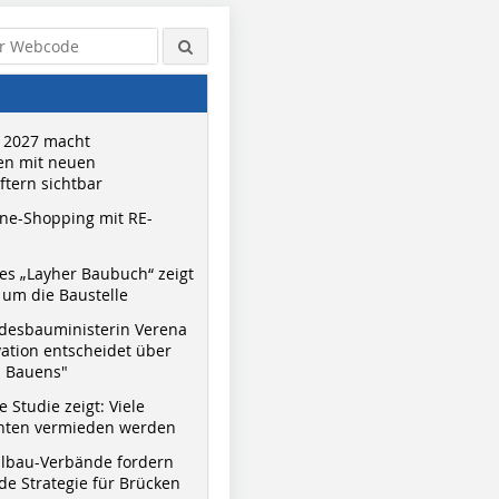
 2027 macht
n mit neuen
tern sichtbar
ne-Shopping mit RE-
s „Layher Baubuch“ zeigt
um die Baustelle
desbauministerin Verena
vation entscheidet über
s Bauens"
 Studie zeigt: Viele
nnten vermieden werden
hlbau-Verbände fordern
e Strategie für Brücken