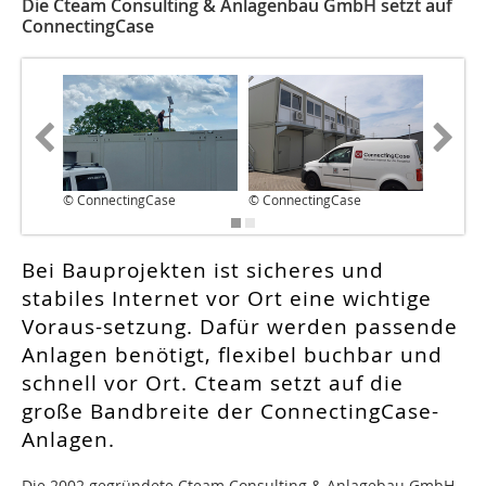
Die Cteam Consulting & Anlagenbau GmbH setzt auf
ConnectingCase
© ConnectingCase
© ConnectingCase
© Conne
Bei Bauprojekten ist sicheres und
stabiles Internet vor Ort eine wichtige
Voraus-setzung. Dafür werden passende
Anlagen benötigt, flexibel buchbar und
schnell vor Ort. Cteam setzt auf die
große Bandbreite der ConnectingCase-
Anlagen.
Die 2002 gegründete Cteam Consulting & Anlagebau GmbH