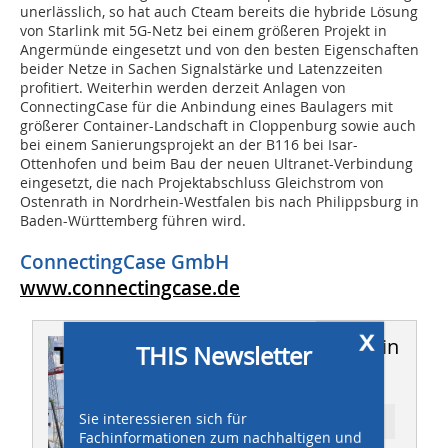
unerlässlich, so hat auch Cteam bereits die hybride Lösung
von Starlink mit 5G-Netz bei einem größeren Projekt in
Angermünde eingesetzt und von den besten Eigenschaften
beider Netze in Sachen Signalstärke und Latenzzeiten
profitiert. Weiterhin werden derzeit Anlagen von
ConnectingCase für die Anbindung eines Baulagers mit
größerer Container-Landschaft in Cloppenburg sowie auch
bei einem Sanierungsprojekt an der B116 bei Isar-
Ottenhofen und beim Bau der neuen Ultranet-Verbindung
eingesetzt, die nach Projektabschluss Gleichstrom von
Ostenrath in Nordrhein-Westfalen bis nach Philippsburg in
Baden-Württemberg führen wird.
ConnectingCase GmbH
www.connectingcase.de
x
Dieser Artikel erschien in
THIS Newsletter
THIS 03/2025
Sie interessieren sich für
Ressort: DIGITALISIERUNG + KI
Fachinformationen zum nachhaltigen und