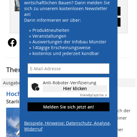
wirtschaftlichen Bauen? Dann melden Sie
sich zu unserem kostenlosen Newsletter
Abonnement
an!
Darin informieren wir über:
Inhaltsverzeichnis
» Produktneuheiten
» Veranstaltungen
» Auswertungen der Infobau Münster
» 14tägige Erscheinungsweise
» kostenlos und jederzeit kündbar
Thematisch passende Artikel:
Anti-Roboter-Verifizierung
Ausgabe 3/2024
Hier klicken
Hoch leistungsfähige Kombination
Friendly
Captcha ⇗
Starlink und 5G für Baustellen
Melden Sie sich jetzt an!
Die Digitalisierung schreitet voran  auch der
komplette Bausektor befindet sich in einer
Beispiele, Hinweise: Datenschutz, Analyse,
Umbruchsphase, die sich durch alle
Widerruf
Bereiche zieht: Einerseits werden immer
mehr Bauprojekte komplett...