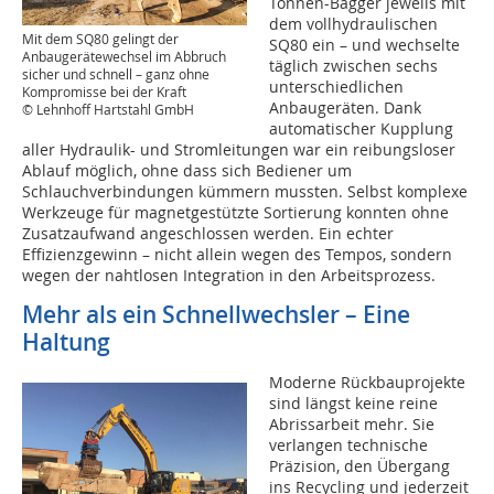
Tonnen-Bagger jeweils mit
dem vollhydraulischen
Mit dem SQ80 gelingt der
SQ80 ein – und wechselte
Anbaugerätewechsel im Abbruch
täglich zwischen sechs
sicher und schnell – ganz ohne
unterschiedlichen
Kompromisse bei der Kraft
Anbaugeräten. Dank
© Lehnhoff Hartstahl GmbH
automatischer Kupplung
aller Hydraulik- und Stromleitungen war ein reibungsloser
Ablauf möglich, ohne dass sich Bediener um
Schlauchverbindungen kümmern mussten. Selbst komplexe
Werkzeuge für magnetgestützte Sortierung konnten ohne
Zusatzaufwand angeschlossen werden. Ein echter
Effizienzgewinn – nicht allein wegen des Tempos, sondern
wegen der nahtlosen Integration in den Arbeitsprozess.
Mehr als ein Schnellwechsler – Eine
Haltung
Moderne Rückbauprojekte
sind längst keine reine
Abrissarbeit mehr. Sie
verlangen technische
Präzision, den Übergang
ins Recycling und jederzeit