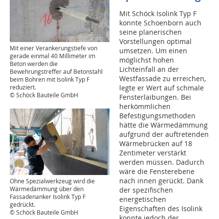
Mit Schöck Isolink Typ F
konnte Schoenborn auch
seine planerischen
Vorstellungen optimal
Mit einer Verankerungstiefe von
umsetzen. Um einen
gerade einmal 40 Millimeter im
möglichst hohen
Beton werden die
Lichteinfall an der
Bewehrungstreffer auf Betonstahl
Westfassade zu erreichen,
beim Bohren mit Isolink Typ F
reduziert.
legte er Wert auf schmale
© Schöck Bauteile GmbH
Fensterlaibungen. Bei
herkömmlichen
Befestigungsmethoden
hätte die Wärmedämmung
aufgrund der auftretenden
Wärmebrücken auf 18
Zentimeter verstärkt
werden müssen. Dadurch
wäre die Fensterebene
nach innen gerückt. Dank
Ohne Spezialwerkzeug wird die
Wärmedämmung über den
der spezifischen
Fassadenanker Isolink Typ F
energetischen
gedrückt.
Eigenschaften des Isolink
© Schöck Bauteile GmbH
konnte jedoch der