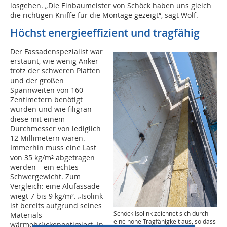
losgehen. „Die Einbaumeister von Schöck haben uns gleich
die richtigen Kniffe für die Montage gezeigt“, sagt Wolf.
Höchst energieeffizient und tragfähig
Der Fassadenspezialist war
erstaunt, wie wenig Anker
trotz der schweren Platten
und der großen
Spannweiten von 160
Zentimetern benötigt
wurden und wie filigran
diese mit einem
Durchmesser von lediglich
12 Millimetern waren.
Immerhin muss eine Last
von 35 kg/m² abgetragen
werden – ein echtes
Schwergewicht. Zum
Vergleich: eine Alufassade
wiegt 7 bis 9 kg/m². „Isolink
ist bereits aufgrund seines
Schöck Isolink zeichnet sich durch
Materials
eine hohe Tragfähigkeit aus, so dass
wärmebrückenoptimiert. In