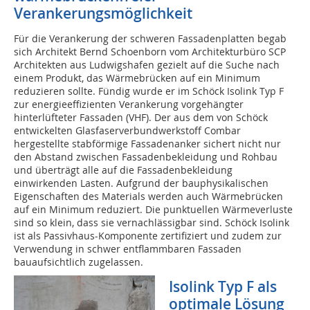
Verankerungsmöglichkeit
Für die Verankerung der schweren Fassadenplatten begab
sich Architekt Bernd Schoenborn vom Architekturbüro SCP
Architekten aus Ludwigshafen gezielt auf die Suche nach
einem Produkt, das Wärmebrücken auf ein Minimum
reduzieren sollte. Fündig wurde er im Schöck Isolink Typ F
zur energieeffizienten Verankerung vorgehängter
hinterlüfteter Fassaden (VHF). Der aus dem von Schöck
entwickelten Glasfaserverbundwerkstoff Combar
hergestellte stabförmige Fassadenanker sichert nicht nur
den Abstand zwischen Fassadenbekleidung und Rohbau
und überträgt alle auf die Fassadenbekleidung
einwirkenden Lasten. Aufgrund der bauphysikalischen
Eigenschaften des Materials werden auch Wärmebrücken
auf ein Minimum reduziert. Die punktuellen Wärmeverluste
sind so klein, dass sie vernachlässigbar sind. Schöck Isolink
ist als Passivhaus-Komponente zertifiziert und zudem zur
Verwendung in schwer entflammbaren Fassaden
bauaufsichtlich zugelassen.
Isolink Typ F als
optimale Lösung