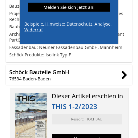
Bauzeit: Juni 2021 - Anfang 2023
Melden Sie sich jetzt an!
Projekt: Neubau einer Feuerwehrleitzentrale und eines
Rechenzentrums der Stadt Ludwigshafen
Beispiele, Hinweise: Datenschutz, Analyse,
Bauherr: Stadtverwaltung Ludwigshafen
Widerruf
Architekturbüro: SCP Architekten Schoenborn Croissant
PartGmbB, Ludwigshafen
Fassadenbau: Neuner Fassadenbau GmbH, Mannheim
Schöck Produkte: Isolink Typ F
Schöck Bauteile GmbH
76534 Baden-Baden
Dieser Artikel erschien in
THIS 1-2/2023
Ressort: HOCHBAU