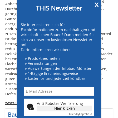
x
trotz der schweren Platten und
Anbetracht des kleinen
großen Spannweiten von 160
THIS Newsletter
Durchmessers sowie der
Zentimetern nur wenige Anker
geringen Anzahl wird das
benötigt wurden.
© Schöck Bauteile GmbH
Ganze noch
energieeffizienter, da
Sie interessieren sich für
dadurch die Durchdringungen der Wärmedämmung
Fachinformationen zum nachhaltigen und
zusätzlich minimiert werden“, erklärt er. Ein weiterer Vorteil
wirtschaftlichen Bauen? Dann melden Sie
ist die geringe Verankerungstiefe. Bei einer Betonwand
sich zu unserem kostenlosen Newsletter
beträgt diese 40 Millimeter, was die Bewehrungstreffer
an!
reduziert. Die erste Erfahrung mit der Verarbeitung des
Darin informieren wir über:
Isolink Typ F war so positiv, dass Dirk Wolf ihn bereits wieder
» Produktneuheiten
bei einem weiteren Großauftrag mit 7.500 Quadratmeter
» Veranstaltungen
Fläche einsetzt. „Als Anbieter geht man immer auf die
» Auswertungen der Infobau Münster
wirtschaftlichste Lösung. Für Isolink sprechen die großen,
» 14tägige Erscheinungsweise
realisierbaren Stützweiten mit wenig Ankern zu einem
» kostenlos und jederzeit kündbar
guten Preis bei gutem Handling. Das sind ziemlich gute
Kriterien“, sagt er und weist nicht zuletzt auf die gute
Zusammenarbeit mit Schöck sowie die organisierten
Lieferungen auf Abruf hin.
www.schoeck.com
Anti-Roboter-Verifizierung
Hier klicken
Bautafel
Friendly
Captcha ⇗