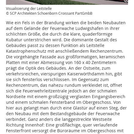
Visualisierung der Leitstelle
© SCP Architekten Schoenborn Croissant PartGmbB
Wie ein Fels in der Brandung wirken die beiden Neubauten
auf dem Gelände der Feuerwache Ludwigshafen in ihrer
schlichten Größe, die durch die klare, quaderförmige
Kubatur unterstrichen wird. Die dominante Gestalt des
Gebäudes passt zu dessen Funktion als Leitstelle
Katastrophenschutz mit anschließendem Rechenzentrum.
Die vorgehängte Fassade aus großformatigen, keramischen
Platten mit einer Abmessung von 160 x 40 Zentimetern
prägt die Optik des Gebäudes. An der Ostseite, zum
verkehrsreichen, vierspurigen Kaiserwörthdamm hin, gibt
sie sich fensterlos verschlossen. Im Gegensatz zum
Rechenzentrum, das nahezu rundum verkleidet ist, öffnet
sich die Feuerwehrleitzentrale jedoch an der schmalen
Nordseite mit einem großzügig verglasten Eingangsbereich
und einem schmalen Fensterband im Obergeschoss. Von
hier aus gelangt man durch eine Glastür auf einen Steg, der
den Neubau mit dem Bestandsgebäude der Feuerwache
verbindet. Ganz anders die langgestreckte Westseite
Richtung Innenhof: Eine großflächige, quer verlaufende
Fensterfront versorgt die Büroräume im Obergeschoss mit