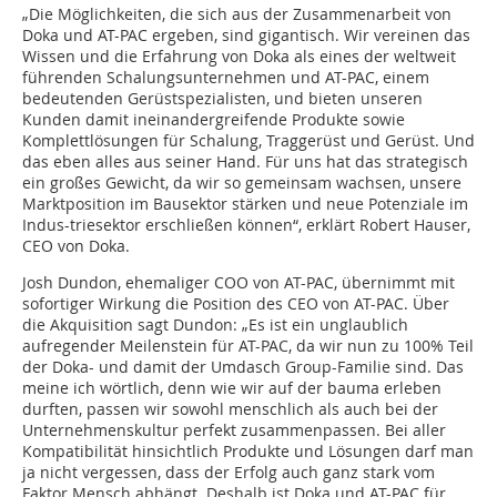
„Die Möglichkeiten, die sich aus der Zusammenarbeit von
Doka und AT-PAC ergeben, sind gigantisch. Wir vereinen das
Wissen und die Erfahrung von Doka als eines der weltweit
führenden Schalungsunternehmen und AT-PAC, einem
bedeutenden Gerüstspezialisten, und bieten unseren
Kunden damit ineinandergreifende Produkte sowie
Komplettlösungen für Schalung, Traggerüst und Gerüst. Und
das eben alles aus seiner Hand. Für uns hat das strategisch
ein großes Gewicht, da wir so gemeinsam wachsen, unsere
Marktposition im Bausektor stärken und neue Potenziale im
Indus-triesektor erschließen können“, erklärt Robert Hauser,
CEO von Doka.
Josh Dundon, ehemaliger COO von AT-PAC, übernimmt mit
sofortiger Wirkung die Position des CEO von AT-PAC. Über
die Akquisition sagt Dundon: „Es ist ein unglaublich
aufregender Meilenstein für AT-PAC, da wir nun zu 100% Teil
der Doka- und damit der Umdasch Group-Familie sind. Das
meine ich wörtlich, denn wie wir auf der bauma erleben
durften, passen wir sowohl menschlich als auch bei der
Unternehmenskultur perfekt zusammenpassen. Bei aller
Kompatibilität hinsichtlich Produkte und Lösungen darf man
ja nicht vergessen, dass der Erfolg auch ganz stark vom
Faktor Mensch abhängt. Deshalb ist Doka und AT-PAC für