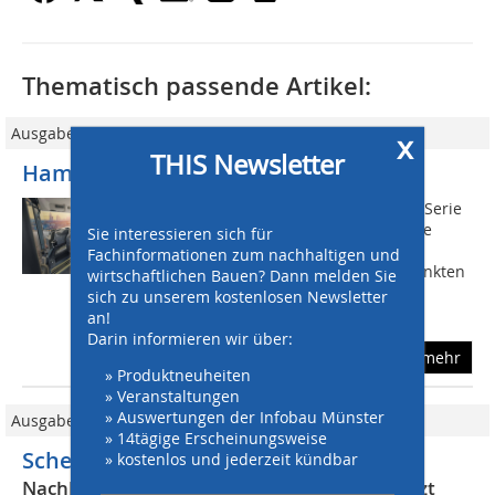
Thematisch passende Artikel:
Ausgabe 03/2016
x
THIS Newsletter
Hamm: Tandemwalzen DV+
Mit den aktuellen Tandemwalzen der Serie
DV+ setzt Hamm zur Bauma 2016 neue
Sie interessieren sich für
Trends in der Königsklasse der
Fachinformationen zum nachhaltigen und
Asphaltverdichtung, den schemelgelenkten
wirtschaftlichen Bauen? Dann melden Sie
Walzen. Die insgesamt 6 Modelle mit
sich zu unserem kostenlosen Newsletter
Gewichten...
an!
Darin informieren wir über:
mehr
» Produktneuheiten
» Veranstaltungen
» Auswertungen der Infobau Münster
Ausgabe 03/2023
» 14tägige Erscheinungsweise
Schemelgelenkte Tandemwalzen
» kostenlos und jederzeit kündbar
Nachhaltig, intelligent und digital unterstützt