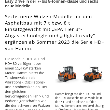
Easy Drive in der 7- bis 8-Tonnen-Klasse und sechs
neue Modelle
Sechs neue Walzen-Modelle für den
Asphaltbau mit 7 t bzw. 8 t
Einsatzgewicht mit „EPA Tier 3“-
Abgastechnologie und „digital ready“
ergänzen ab Sommer 2023 die Serie HD+
von Hamm.
Die Modelle HD+ 70 und
HD+ 80 verfügen über
einen 55,4 kW starken
Motor. Hamm bietet die
Tandemwalzen als
Vibrations-, Oszillations-
und Kombiwalzen an. Bei
den gleichen
Hamm bringt mit der HD+ 70 und
hervorragenden Fahr- und
der HD+ 80 sechs neue Modelle in
Bedieneigenschaften wie
der 7-t- und 8-t-Klasse auf den
die der schwereren Walzen
Markt. Sie versprechen Verdichtung
auf technisch höchstem Niveau.