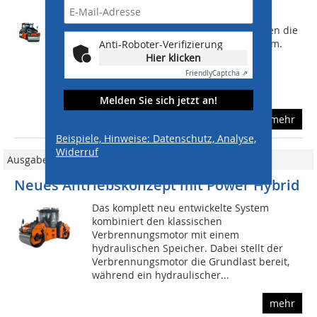
Die neuen schemelgelenkten
Tandemwalzen aus der HX-Serie stellen die
Flaggschiffe aus dem Hamm-Programm.
Anti-Roboter-Verifizierung
Dazu trägt  neben vielen bewährten
Hier klicken
Features  auch der neue digitale
Friendly
Captcha ⇗
Verdichtungsassistent...
Melden Sie sich jetzt an!
mehr
Beispiele, Hinweise: Datenschutz, Analyse,
Widerruf
Ausgabe 04/2016
Neues Antriebskonzept mit Power Hybrid
Das komplett neu entwickelte System
kombiniert den klassischen
Verbrennungsmotor mit einem
hydraulischen Speicher. Dabei stellt der
Verbrennungsmotor die Grundlast bereit,
während ein hydraulischer...
mehr