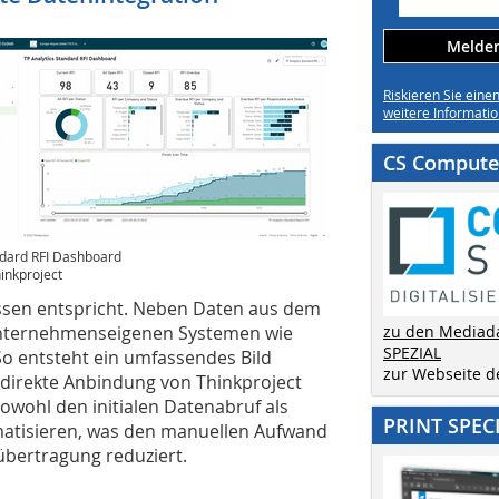
Melden 
Riskieren Sie eine
weitere Informatio
CS Computer
dard RFI Dashboard
inkproject
nissen entspricht. Neben Daten aus dem
unternehmenseigenen Systemen wie
zu den Mediad
SPEZIAL
So entsteht ein umfassendes Bild
zur Webseite 
 direkte Anbindung von Thinkproject
sowohl den initialen Datenabruf als
PRINT SPEC
matisieren, was den manuellen Aufwand
übertragung reduziert.