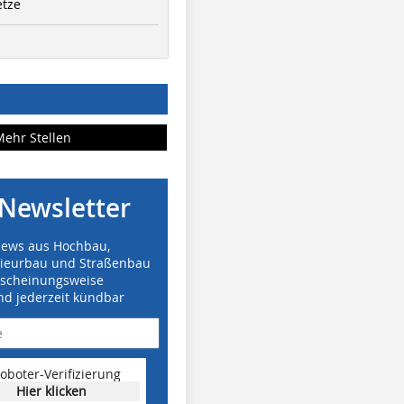
etze
Mehr Stellen
Newsletter
News aus Hochbau,
nieurbau und Straßenbau
rscheinungsweise
nd jederzeit kündbar
oboter-Verifizierung
Hier klicken