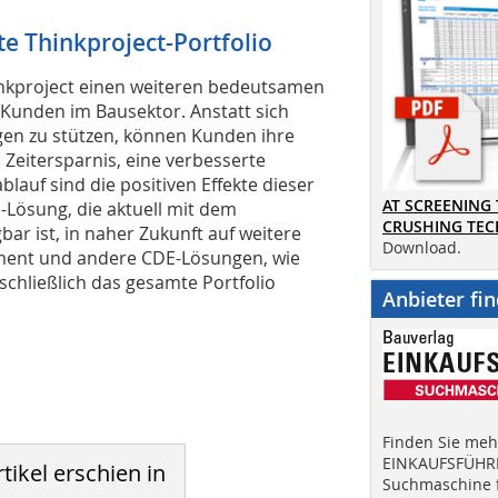
e Thinkproject-Portfolio
hinkproject einen weiteren bedeutsamen
e Kunden im Bausektor. Anstatt sich
ngen zu stützen, können Kunden ihre
 Zeitersparnis, eine verbesserte
auf sind die positiven Effekte dieser
AT SCREENING
s-Lösung, die aktuell mit dem
CRUSHING TE
 ist, in naher Zukunft auf weitere
Download.
ment und andere CDE-Lösungen, wie
schließlich das gesamte Portfolio
Anbieter fi
Finden Sie mehr
EINKAUFSFÜHRE
tikel erschien in
Suchmaschine f