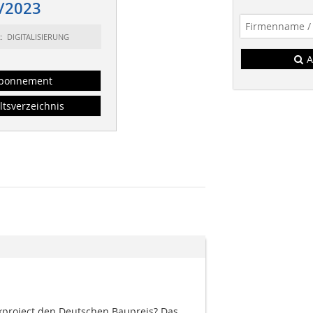
/2023
t: DIGITALISIERUNG
A
bonnement
ltsverzeichnis
kproject den Deutschen Baupreis? Das