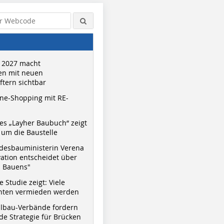
 2027 macht
n mit neuen
tern sichtbar
ne-Shopping mit RE-
s „Layher Baubuch“ zeigt
um die Baustelle
desbauministerin Verena
vation entscheidet über
s Bauens"
 Studie zeigt: Viele
nnten vermieden werden
hlbau-Verbände fordern
e Strategie für Brücken