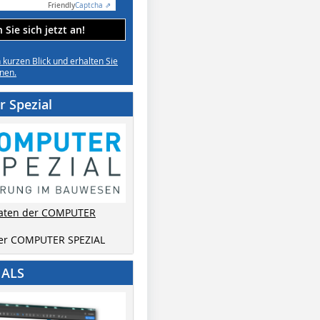
Friendly
Captcha ⇗
Sie sich jetzt an!
n kurzen Blick und erhalten Sie
nen.
 Spezial
aten der COMPUTER
der COMPUTER SPEZIAL
IALS