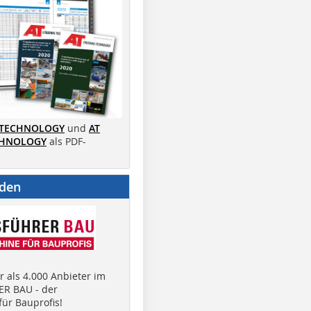
 TECHNOLOGY
und
AT
CHNOLOGY
als PDF-
nden
 als 4.000 Anbieter im
R BAU - der
ür Bauprofis!