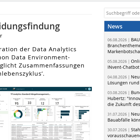
idungsfindung
News
r
BAU
06.08.2026 |
Branchentheme
ration der Data Analytics
Markenbotschaf
mmon Data Environment-
Onli
05.08.2026 |
möglicht Zusammenfassungen
INvent-Chatbot
lebenszyklus‘.
Neue
04.08.2026 |
Lösungen rund 
Bun
03.08.2026 |
Hubertz: "Inno
die Zukunft de
Neue
31.07.2026 |
Bauabfälle kö
Sta
30.07.2026 |
vorausschauend