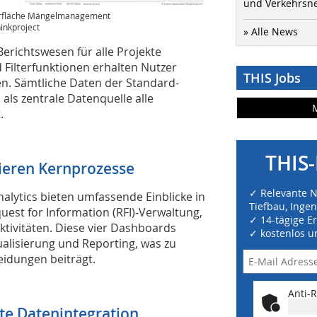
und Verkehrsn
rfläche Mängelmanagement
inkproject
» Alle News
Berichtswesen für alle Projekte
 Filterfunktionen erhalten Nutzer
THIS Jobs
en. Sämtliche Daten der Standard-
als zentrale Datenquelle alle
.
THIS-
sieren Kernprozesse
✓ Relevante 
lytics bieten umfassende Einblicke in
Tiefbau, Inge
est for Information (RFI)-Verwaltung,
✓ 14-tägige E
vitäten. Diese vier Dashboards
✓ kostenlos u
ualisierung und Reporting, was zu
eidungen beiträgt.
Anti-R
te Datenintegration