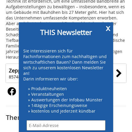
Technik ist erforderlich, um eine umfassende Bandbreite an
Aufgabenstellungen zu bewältigen – insbesondere, wenn es
um Gebäude mit Bauhöhen bis 27 Meter geht. Hier hat sich
das Unternehmen umfassende Kompetenzen erworben.
Aber auch bei Industrie- und Bunkerabbrüchen, bei der
x
Beseitigung von Brandschäden, der Asbest- und
THIS Newsletter
Schadstoffsanierung, Sprengarbeiten sowie bei Erd- und
Tiefbauarbeiten zahlt es sich aus, dass der mittelständische
Familienbetrieb in der vierten Generation durch
Sie interessieren sich für
jahrzehntelange Erfahrung weiß, wie er auf die vielfältigen
Fachinformationen zum nachhaltigen und
Herausforderungen auf der Baustelle reagieren muss.
wirtschaftlichen Bauen? Dann melden Sie
sich zu unserem kostenlosen Newsletter
Zeppelin Baumaschinen GmbH
an!
85748 Garching bei München
Darin informieren wir über:
» Produktneuheiten
» Veranstaltungen
» Auswertungen der Infobau Münster
» 14tägige Erscheinungsweise
» kostenlos und jederzeit kündbar
Thematisch passende Artikel: