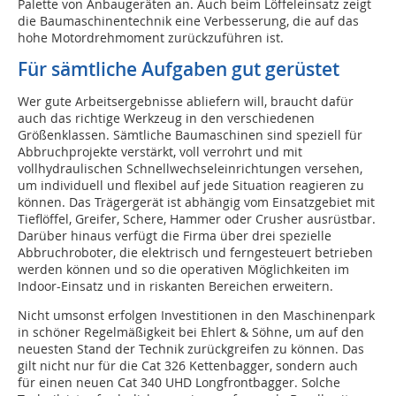
Palette von Anbaugeräten an. Auch beim Löffeleinsatz zeigt
die Baumaschinentechnik eine Verbesserung, die auf das
hohe Motordrehmoment zurückzuführen ist.
Für sämtliche Aufgaben gut gerüstet
Wer gute Arbeitsergebnisse abliefern will, braucht dafür
auch das richtige Werkzeug in den verschiedenen
Größenklassen. Sämtliche Baumaschinen sind speziell für
Abbruchprojekte verstärkt, voll verrohrt und mit
vollhydraulischen Schnellwechseleinrichtungen versehen,
um individuell und flexibel auf jede Situation reagieren zu
können. Das Trägergerät ist abhängig vom Einsatzgebiet mit
Tieflöffel, Greifer, Schere, Hammer oder Crusher ausrüstbar.
Darüber hinaus verfügt die Firma über drei spezielle
Abbruchroboter, die elektrisch und ferngesteuert betrieben
werden können und so die operativen Möglichkeiten im
Indoor-Einsatz und in riskanten Bereichen erweitern.
Nicht umsonst erfolgen Investitionen in den Maschinenpark
in schöner Regelmäßigkeit bei Ehlert & Söhne, um auf den
neuesten Stand der Technik zurückgreifen zu können. Das
gilt nicht nur für die Cat 326 Kettenbagger, sondern auch
für einen neuen Cat 340 UHD Longfrontbagger. Solche