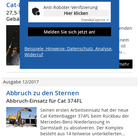
Cat-Bagger am Kran
Anti-Roboter-Verifizierung
27,5-Tonnen-Bagger von Cat geht für
Hier klicken
Gebäudeabbruch in die Luft
Friendly
Captcha ⇗
Dort wird der Bagger die noch bestehenden
Melden Sie sich jetzt an!
zwei Etagen samt Kellerfundamenten
beseitigen und alles entfernen, was einem
Neubau im Weg stehen könnte. Dabei ist
Beispiele, Hinweise: Datenschutz, Analyse,
nicht allein der professionelle Rückbau...
Widerruf
mehr
Ausgabe 12/2017
Abbruch zu den Sternen
Abbruch-Einsatz für Cat 374FL
Seinen ersten Arbeitseinsatz hat der neue
Cat Kettenbagger 374FL beim Rückbau der
Mercedes-Benz-Niederlassung in
Darmstadt zu absolvieren. Der Komplex
besteht aus 14 teilweise unterkellerten...