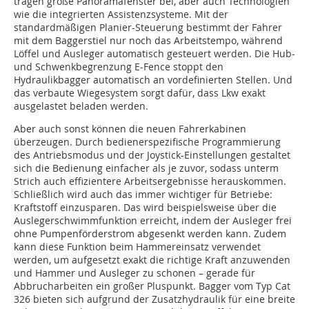
tragen große Panoramafenster bei, aber auch Technologien
wie die integrierten Assistenzsysteme. Mit der
standardmäßigen Planier-Steuerung bestimmt der Fahrer
mit dem Baggerstiel nur noch das Arbeitstempo, während
Löffel und Ausleger automatisch gesteuert werden. Die Hub-
und Schwenkbegrenzung E-Fence stoppt den
Hydraulikbagger automatisch an vordefinierten Stellen. Und
das verbaute Wiegesystem sorgt dafür, dass Lkw exakt
ausgelastet beladen werden.
Aber auch sonst können die neuen Fahrerkabinen
überzeugen. Durch bedienerspezifische Programmierung
des Antriebsmodus und der Joystick-Einstellungen gestaltet
sich die Bedienung einfacher als je zuvor, sodass unterm
Strich auch effizientere Arbeitsergebnisse herauskommen.
Schließlich wird auch das immer wichtiger für Betriebe:
Kraftstoff einzusparen. Das wird beispielsweise über die
Auslegerschwimmfunktion erreicht, indem der Ausleger frei
ohne Pumpenförderstrom abgesenkt werden kann. Zudem
kann diese Funktion beim Hammereinsatz verwendet
werden, um aufgesetzt exakt die richtige Kraft anzuwenden
und Hammer und Ausleger zu schonen – gerade für
Abbrucharbeiten ein großer Pluspunkt. Bagger vom Typ Cat
326 bieten sich aufgrund der Zusatzhydraulik für eine breite