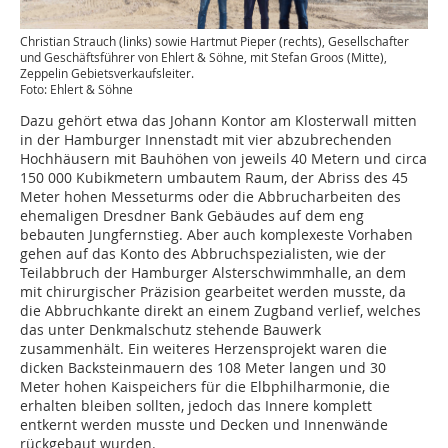
Christian Strauch (links) sowie Hartmut Pieper (rechts), Gesellschafter
und Geschäftsführer von Ehlert & Söhne, mit Stefan Groos (Mitte),
Zeppelin Gebietsverkaufsleiter.
Foto: Ehlert & Söhne
Dazu gehört etwa das Johann Kontor am Klosterwall mitten
in der Hamburger Innenstadt mit vier abzubrechenden
Hochhäusern mit Bauhöhen von jeweils 40 Metern und circa
150 000 Kubikmetern umbautem Raum, der Abriss des 45
Meter hohen Messeturms oder die Abbrucharbeiten des
ehemaligen Dresdner Bank Gebäudes auf dem eng
bebauten Jungfernstieg. Aber auch komplexeste Vorhaben
gehen auf das Konto des Abbruchspezialisten, wie der
Teilabbruch der Hamburger Alsterschwimmhalle, an dem
mit chirurgischer Präzision gearbeitet werden musste, da
die Abbruchkante direkt an einem Zugband verlief, welches
das unter Denkmalschutz stehende Bauwerk
zusammenhält. Ein weiteres Herzensprojekt waren die
dicken Backsteinmauern des 108 Meter langen und 30
Meter hohen Kaispeichers für die Elbphilharmonie, die
erhalten bleiben sollten, jedoch das Innere komplett
entkernt werden musste und Decken und Innenwände
rückgebaut wurden.