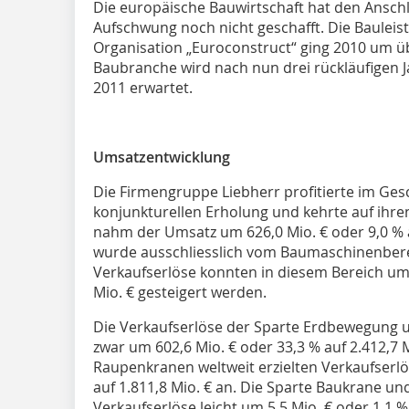
Die europäische Bauwirtschaft hat den Ansch
Aufschwung noch nicht geschafft. Die Bauleist
Organisation „Euroconstruct“ ging 2010 um übe
Baubranche wird nach nun drei rückläufigen Ja
2011 erwartet.
Umsatzentwicklung
Die Firmengruppe Liebherr profitierte im Ges
konjunkturellen Erholung und kehrte auf ihr
nahm der Umsatz um 626,0 Mio. € oder 9,0 % 
wurde ausschliesslich vom Baumaschinenbere
Verkaufserlöse konnten in diesem Bereich um 
Mio. € gesteigert werden.
Die Verkaufserlöse der Sparte Erdbewegung u
zwar um 602,6 Mio. € oder 33,3 % auf 2.412,7 M
Raupenkranen weltweit erzielten Verkaufserlö
auf 1.811,8 Mio. € an. Die Sparte Baukrane un
Verkaufserlöse leicht um 5,5 Mio. € oder 1,1 