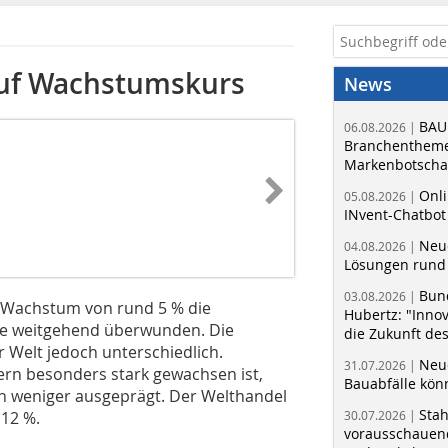
auf Wachstumskurs
News
BAU
06.08.2026 |
Branchentheme
Markenbotschaf
Onli
05.08.2026 |
INvent-Chatbot
Neue
04.08.2026 |
Lösungen rund 
Bun
03.08.2026 |
m Wachstum von rund 5 % die
Hubertz: "Inno
ise weitgehend überwunden. Die
die Zukunft de
r Welt jedoch unterschiedlich.
Neue
31.07.2026 |
ern besonders stark gewachsen ist,
Bauabfälle kö
rn weniger ausgeprägt. Der Welthandel
Sta
12 %.
30.07.2026 |
vorausschauend