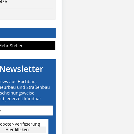
etze
Mehr Stellen
Newsletter
News aus Hochbau,
nieurbau und Straßenbau
rscheinungsweise
nd jederzeit kündbar
oboter-Verifizierung
Hier klicken