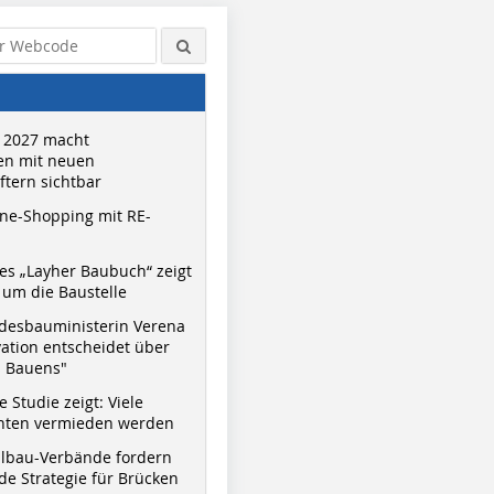
 2027 macht
n mit neuen
tern sichtbar
ne-Shopping mit RE-
s „Layher Baubuch“ zeigt
um die Baustelle
desbauministerin Verena
vation entscheidet über
s Bauens"
 Studie zeigt: Viele
nnten vermieden werden
hlbau-Verbände fordern
e Strategie für Brücken