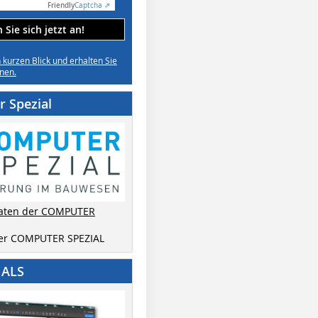
Friendly
Captcha ⇗
Sie sich jetzt an!
n kurzen Blick und erhalten Sie
nen.
 Spezial
aten der COMPUTER
der COMPUTER SPEZIAL
IALS