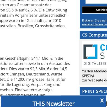
sparten am Gesamtumsatz der
n 58,6 % auf 62,5 %. Die Entwicklung
Melden 
reits im Vorjahr sehr unterschiedlich.
uppe waren im Geschäftsjahr 2010
Riskieren Sie eine
weitere Informatio
stralien, Brasilien, Grossbritannien,
CS Computer
n Geschäftsjahr 544,1 Mio. € in die
ktionsstätten sowie in den Ausbau des
iert. Dies waren 92,3 Mio. € oder 14,5
zu den Mediad
ndort Ehingen, Deutschland, wurde
SPEZIAL
t. Die 11.000 m² grosse Halle ist für
zur Webseite 
ür die Lagerung, Verpackung und
sehen. Eine weitere wichtige
PRINT SPEC
x
er Errichtung einer neuen
THIS Newsletter
 und Servicenetz der Firmengruppe
ei auf dem Ausbau der Sparte