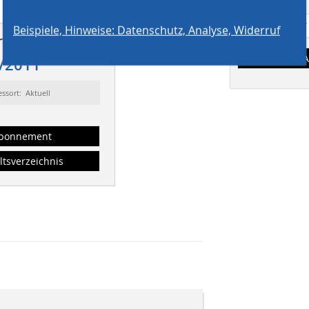
Beispiele, Hinweise: Datenschutz, Analyse, Widerruf
tikel erschien in
A
/2011
essort: Aktuell
bonnement
ltsverzeichnis