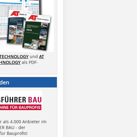
 TECHNOLOGY
und
AT
CHNOLOGY
als PDF-
nden
 als 4.000 Anbieter im
R BAU - der
ür Bauprofis!