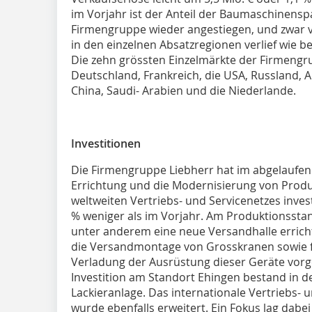
im Vorjahr ist der Anteil der Baumaschinen
Firmengruppe wieder angestiegen, und zwar vo
in den einzelnen Absatzregionen verlief wie be
Die zehn grössten Einzelmärkte der Firmengr
Deutschland, Frankreich, die USA, Russland, Au
China, Saudi- Arabien und die Niederlande.
Investitionen
Die Firmengruppe Liebherr hat im abgelaufene
Errichtung und die Modernisierung von Produ
weltweiten Vertriebs- und Servicenetzes invest
% weniger als im Vorjahr. Am Produktionssta
unter anderem eine neue Versandhalle errichte
die Versandmontage von Grosskranen sowie f
Verladung der Ausrüstung dieser Geräte vorge
Investition am Standort Ehingen bestand in d
Lackieranlage. Das internationale Vertriebs-
wurde ebenfalls erweitert. Ein Fokus lag dab