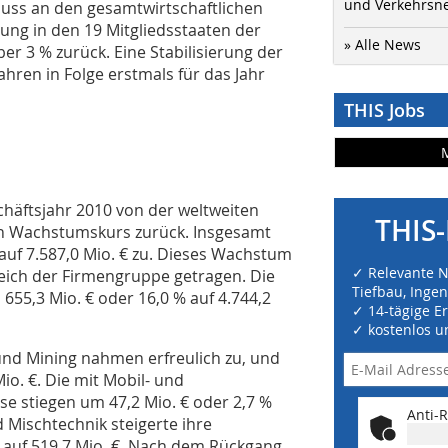
und Verkehrsn
luss an den gesamtwirtschaftlichen
ung in den 19 Mitgliedsstaaten der
» Alle News
r 3 % zurück. Eine Stabilisierung der
hren in Folge erstmals für das Jahr
THIS Jobs
chäftsjahr 2010 von der weltweiten
THIS-
en Wachstumskurs zurück. Insgesamt
auf 7.587,0 Mio. € zu. Dieses Wachstum
✓ Relevante 
ich der Firmengruppe getragen. Die
Tiefbau, Inge
655,3 Mio. € oder 16,0 % auf 4.744,2
✓ 14-tägige E
✓ kostenlos u
nd Mining nahmen erfreulich zu, und
io. €. Die mit Mobil- und
se stiegen um 47,2 Mio. € oder 2,7 %
Anti-R
d Mischtechnik steigerte ihre
% auf 519,7 Mio. €. Nach dem Rückgang