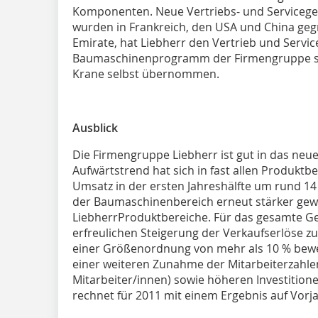
Komponenten. Neue Vertriebs- und Serviceges
wurden in Frankreich, den USA und China gegr
Emirate, hat Liebherr den Vertrieb und Servi
Baumaschinenprogramm der Firmengruppe sow
Krane selbst übernommen.
Ausblick
Die Firmengruppe Liebherr ist gut in das neue
Aufwärtstrend hat sich in fast allen Produktbe
Umsatz in der ersten Jahreshälfte um rund 14
der Baumaschinenbereich erneut stärker gew
LiebherrProduktbereiche. Für das gesamte Ges
erfreulichen Steigerung der Verkaufserlöse zu 
einer Größenordnung von mehr als 10 % bew
einer weiteren Zunahme der Mitarbeiterzahle
Mitarbeiter/innen) sowie höheren Investition
rechnet für 2011 mit einem Ergebnis auf Vorj