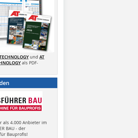
 TECHNOLOGY
und
AT
CHNOLOGY
als PDF-
nden
 als 4.000 Anbieter im
R BAU - der
ür Bauprofis!