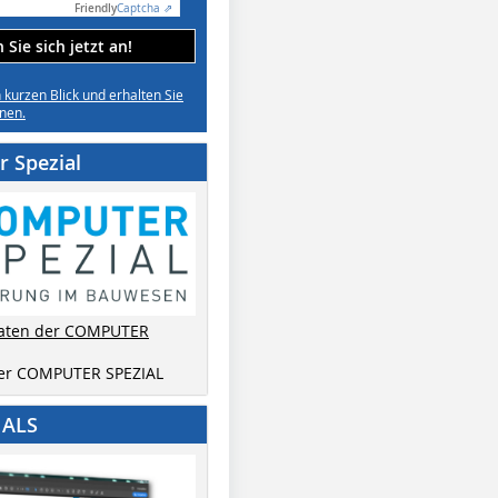
Friendly
Captcha ⇗
Sie sich jetzt an!
n kurzen Blick und erhalten Sie
nen.
 Spezial
aten der COMPUTER
der COMPUTER SPEZIAL
IALS