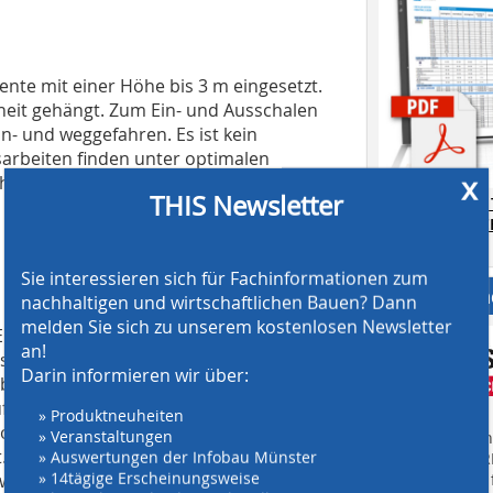
ente mit einer Höhe bis 3 m eingesetzt.
nheit gehängt. Zum Ein- und Ausschalen
n- und weggefahren. Es ist kein
sarbeiten finden unter optimalen
x
rhöht zudem die Sicherheit beim
THIS Newsletter
AT SCREENING
CRUSHING TE
Download.
Sie interessieren sich für Fachinformationen zum
Anbieter fi
nachhaltigen und wirtschaftlichen Bauen? Dann
melden Sie sich zu unserem kostenlosen Newsletter
nheit verankert ist, ist das Dach der
an!
 sonstiger Mechanik. Dadurch ist auf
Darin informieren wir über:
bar, z.B. für die Bewehrung. Die
f ein Minimum reduziert; das erhöht
» Produktneuheiten
onieren mit Einfülltrichter – ohne das
» Veranstaltungen
Finden Sie mehr
ngt. Die Betonpumpe und der
» Auswertungen der Infobau Münster
EINKAUFSFÜHRE
» 14tägige Erscheinungsweise
 werden.
Suchmaschine f