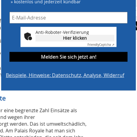
» kostenlos und jederzeit kündbar
fort die
A
 MevaDec, das einen rekordver­
Anti-Roboter-Verifizierung
Hier klicken
ielte, kommt auch beim Palais Royale
Friendly
Captcha ⇗
Verfügung; die Elemente, Träger und
Melden Sie sich jetzt an!
halen der Elemente und Träger; die
n.
Beispiele, Hinweise: Datenschutz, Analyse, Widerruf
te
 eine begrenzte Zahl Einsätze als
nd wegen ihrer
rgt werden. Das ist umweltschädlich,
d. Am Palais Royale hat man sich