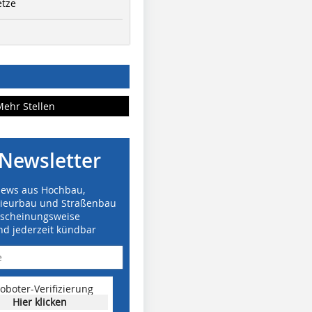
etze
Mehr Stellen
Newsletter
News aus Hochbau,
nieurbau und Straßenbau
rscheinungsweise
nd jederzeit kündbar
oboter-Verifizierung
Hier klicken