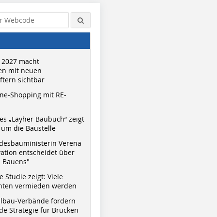
 2027 macht
n mit neuen
tern sichtbar
ne-Shopping mit RE-
s „Layher Baubuch“ zeigt
um die Baustelle
desbauministerin Verena
vation entscheidet über
s Bauens"
 Studie zeigt: Viele
nnten vermieden werden
hlbau-Verbände fordern
e Strategie für Brücken