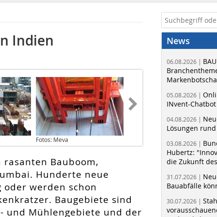
n Indien
News
BAU
06.08.2026 |
Branchentheme
Markenbotschaf
Onli
05.08.2026 |
INvent-Chatbot
Neue
04.08.2026 |
Lösungen rund 
Fotos: Meva
Bun
03.08.2026 |
Hubertz: "Inno
n rasanten Bauboom,
die Zukunft de
Mumbai. Hunderte neue
Neue
31.07.2026 |
g oder werden schon
Bauabfälle kö
lkenkratzer. Baugebiete sind
Sta
30.07.2026 |
vorausschauend
ik- und Mühlengebiete und der