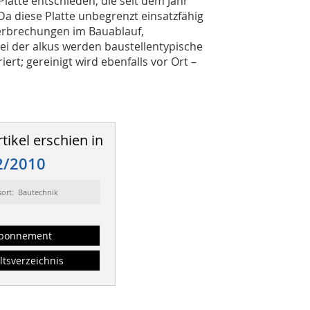
Platte entschieden, die seit dem Jahr
Da diese Platte unbegrenzt einsatzfähig
nterbrechungen im Bauablauf,
ei der alkus werden baustellentypische
ert; gereinigt wird ebenfalls vor Ort –
tikel erschien in
2/2010
sort: Bautechnik
bonnement
ltsverzeichnis