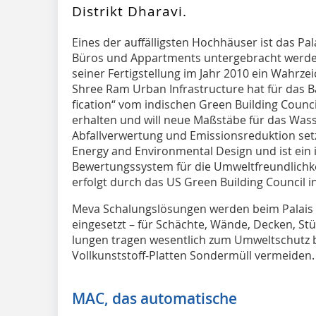
Distrikt Dharavi.
Eines der auffälligsten Hochhäuser ist das Pal
Büros und Appartments untergebracht werden
seiner Fertig­stellung im Jahr 2010 ein Wahr­ze
Shree Ram Urban Infrastructure hat für das B
fi­cation“ vom indischen Green Building Coun
erhalten und will neue Maßstäbe für das Was
Abfallverwertung und Emissionsreduktion setz
Energy and Environmental Design und ist ein 
Bewertungssystem für die Umweltfreundlich
erfolgt durch das US Green Building Council i
Meva Schalungslösungen werden beim Palais R
eingesetzt – für Schächte, Wände, Decken, St
lungen tragen wesentlich zum Umweltschutz be
Vollkunststoff-Platten Sondermüll vermeiden.
MAC, das automatische