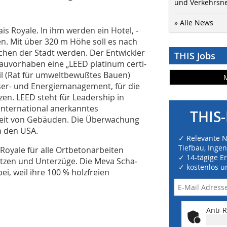
und Verkehrsn
» Alle News
ais Royale. In ihm werden ein Hotel, ­
. Mit über 320 m Höhe soll es nach
ichen der Stadt werden. Der Entwick­ler
THIS Jobs
auvorhaben eine „LEED platinum certi­
cil (Rat für umweltbewußtes Bauen)
ser- und Energiemanagement, für die
en. LEED steht für Leadership in
international anerkanntes
THIS-
keit von Gebäuden. Die Überwachung
n den USA.
✓ Relevante 
Tiefbau, Inge
oyale für alle Ortbetonarbeiten
✓ 14-tägige E
ützen und Unterzüge. Die Meva Scha­
✓ kostenlos u
i, weil ihre 100 % holzfreien
Anti-R