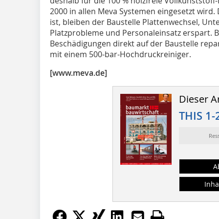
deshalb für die 100 % holzfreie Vollkunststoff-
2000 in allen Meva Systemen eingesetzt wird. 
ist, bleiben der Baustelle Plattenwechsel, U
Platzprobleme und Personaleinsatz erspart. B
Beschädigungen direkt auf der Baustelle repari
mit einem 500-bar-Hochdruckreiniger.
[www.meva.de]
Dieser Ar
THIS 1-
Res
A
Inha