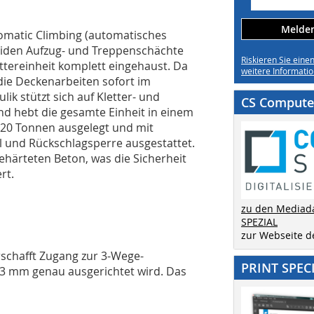
Melden 
omatic Climbing (automatisches
 beiden Aufzug- und Treppenschächte
Riskieren Sie eine
ettereinheit komplett eingehaust. Da
weitere Informatio
ie Deckenarbeiten sofort im
ik stützt sich auf Kletter- und
CS Computer
d hebt die gesamte Einheit in einem
r 20 Tonnen ausgelegt und mit
 und Rückschlagsperre ausge­stat­tet.
ehärteten Beton, was die Sicher­heit
rt.
zu den Mediad
SPEZIAL
zur Webseite 
rschafft Zugang zur 3-Wege-
PRINT SPEC
/- 3 mm genau ausgerichtet wird. Das