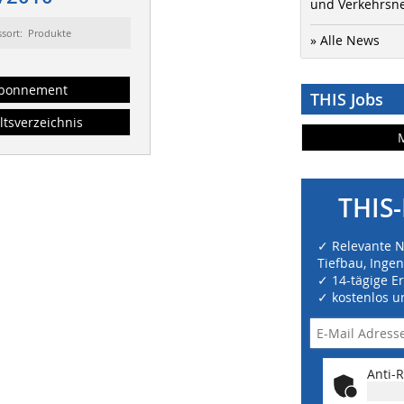
und Verkehrsn
ssort: Produkte
» Alle News
bonnement
THIS Jobs
ltsverzeichnis
THIS-
✓ Relevante 
Tiefbau, Inge
✓ 14-tägige E
✓ kostenlos u
Anti-R