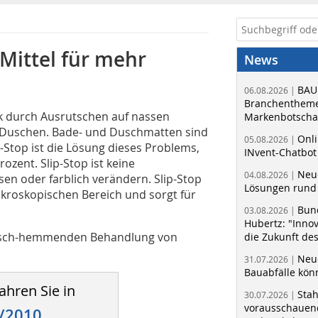
-Mittel für mehr
News
BAU
06.08.2026 |
Branchentheme
tik durch Ausrutschen auf nassen
Markenbotschaf
 Duschen. Bade- und Duschmatten sind
Onli
05.08.2026 |
Stop ist die Lösung dieses Problems,
INvent-Chatbot
ozent. Slip-Stop ist keine
Neue
04.08.2026 |
en oder farblich verändern. Slip-Stop
Lösungen rund 
ikroskopischen Bereich und sorgt für
Bun
03.08.2026 |
Hubertz: "Inno
 rutsch-hemmenden Behandlung von
die Zukunft de
Neue
31.07.2026 |
Bauabfälle kö
ahren Sie in
Sta
30.07.2026 |
vorausschauend
/2010