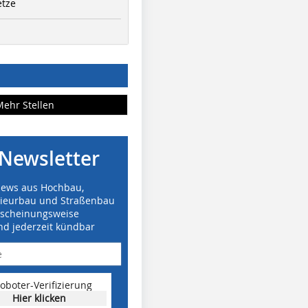
etze
Mehr Stellen
Newsletter
News aus Hochbau,
nieurbau und Straßenbau
rscheinungsweise
nd jederzeit kündbar
oboter-Verifizierung
Hier klicken