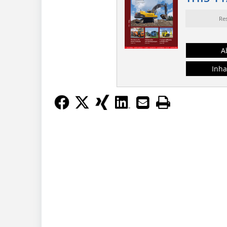
Re
A
Inha