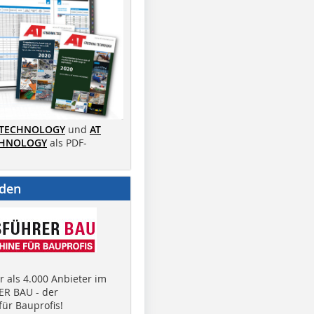
 TECHNOLOGY
und
AT
CHNOLOGY
als PDF-
nden
 als 4.000 Anbieter im
R BAU - der
ür Bauprofis!