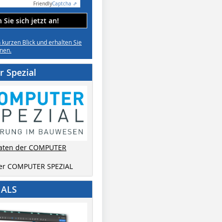
Friendly
Captcha ⇗
Sie sich jetzt an!
n kurzen Blick und erhalten Sie
nen.
 Spezial
aten der COMPUTER
der COMPUTER SPEZIAL
IALS