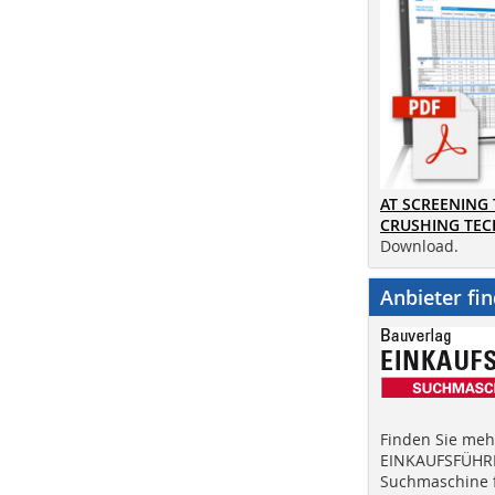
AT SCREENING
CRUSHING TE
Download.
Anbieter fi
Finden Sie mehr
EINKAUFSFÜHRE
Suchmaschine f