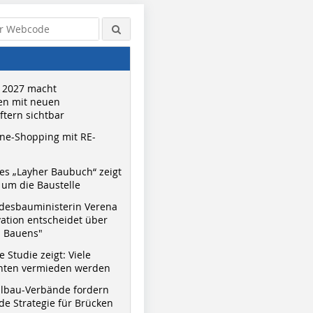
 2027 macht
n mit neuen
tern sichtbar
ne-Shopping mit RE-
s „Layher Baubuch“ zeigt
um die Baustelle
desbauministerin Verena
vation entscheidet über
s Bauens"
 Studie zeigt: Viele
nnten vermieden werden
hlbau-Verbände fordern
e Strategie für Brücken