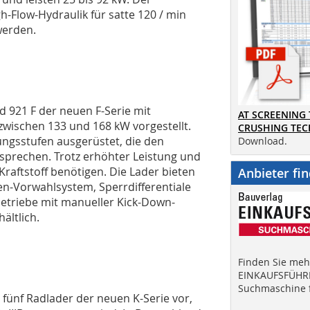
h-Flow-Hydraulik für satte 120 / min
werden.
d 921 F der neuen F-Serie mit
AT SCREENING
zwischen 133 und 168 kW vorgestellt.
CRUSHING TE
ungsstufen ausgerüstet, die den
Download.
tsprechen. Trotz erhöhter Leistung und
Kraftstoff benötigen. Die Lader bieten
Anbieter fi
ten-Vorwahlsystem, Sperrdifferentiale
etriebe mit manueller Kick-Down-
ältlich.
Finden Sie mehr
EINKAUFSFÜHRE
Suchmaschine f
n fünf Radlader der neuen K-Serie vor,