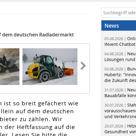
News
f dem deutschen Radladermarkt
Onli
05.08.2026 |
INvent-Chatbot
Neue
04.08.2026 |
Lösungen rund 
Bun
03.08.2026 |
Hubertz: "Inno
die Zukunft de
Neue
31.07.2026 |
Bauabfälle kö
ist so breit gefächert wie
Sta
30.07.2026 |
allein auf dem deutschen
vorausschauend
und Verkehrsn
bieter zu zählen. Wir
in der Heftfassung auf die
Hitz
29.07.2026 |
Gesundheit von
er. Lesen Sie bitte die