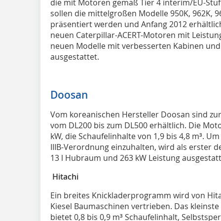
die mit Motoren gemäß Tier 4 interim/EU-Stufe
sollen die mittelgroßen Modelle 950K, 962K, 
präsentiert werden und Anfang 2012 erhältlic
neuen Caterpillar-ACERT-Motoren mit Leistun
neuen Modelle mit verbesserten Kabinen und 
ausgestattet.
Doosan
Vom koreanischen Hersteller Doosan sind zurz
vom DL200 bis zum DL500 erhältlich. Die Moto
kW, die Schaufelinhalte von 1,9 bis 4,8 m³. Um
IIIB-Verordnung einzuhalten, wird als erster 
13 l Hubraum und 263 kW Leistung ausgestatt
Hitachi
Ein breites Knickladerprogramm wird von Hita
Kiesel Baumaschinen vertrieben. Das kleinste 
bietet 0,8 bis 0,9 m³ Schaufelinhalt, Selbstsp