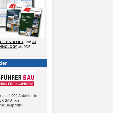
 TECHNOLOGY
und
AT
CHNOLOGY
als PDF-
nden
 als 4.000 Anbieter im
R BAU - der
ür Bauprofis!