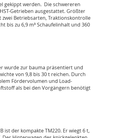
el gekippt werden. Die schwereren
 HST-Getrieben ausgestattet. Größter
t zwei Betriebsarten, Traktionskontrolle
ht bis zu 6,9 m³ Schaufelinhalt und 360
er wurde zur bauma präsentiert und
ichte von 9,8 bis 30 t reichen. Durch
iablem Fördervolumen und Load-
ftstoff als bei den Vorgängern benötigt
B ist der kompakte TM220. Er wiegt 6 t,
W. Der Hinterwagen des knickgelenkten