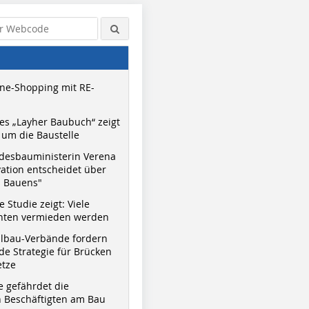
ne-Shopping mit RE-
s „Layher Baubuch“ zeigt
um die Baustelle
desbauministerin Verena
vation entscheidet über
s Bauens"
 Studie zeigt: Viele
nnten vermieden werden
hlbau-Verbände fordern
e Strategie für Brücken
etze
e gefährdet die
 Beschäftigten am Bau