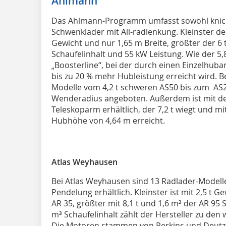
Ahlmann
Das Ahlmann-Programm umfasst sowohl knick- 
Schwenklader mit All-radlenkung. Kleinster der
Gewicht und nur 1,65 m Breite, größter der 6 
Schaufelinhalt und 55 kW Leistung. Wie der 5,
„Boosterline“, bei der durch einen Einzelhuba
bis zu 20 % mehr Hubleistung erreicht wird. 
Modelle vom 4,2 t schweren AS50 bis zum AS2
Wenderadius angeboten. Außerdem ist mit de
Teleskoparm erhältlich, der 7,2 t wiegt und m
Hubhöhe von 4,64 m erreicht.
Atlas Weyhausen
Bei Atlas Weyhausen sind 13 Radlader-Modelle
Pendelung erhältlich. Kleinster ist mit 2,5 t G
AR 35, größter mit 8,1 t und 1,6 m³ der AR 95 
m³ Schaufelinhalt zählt der Hersteller zu de
Die Motoren stammen von Perkins und Deutz u