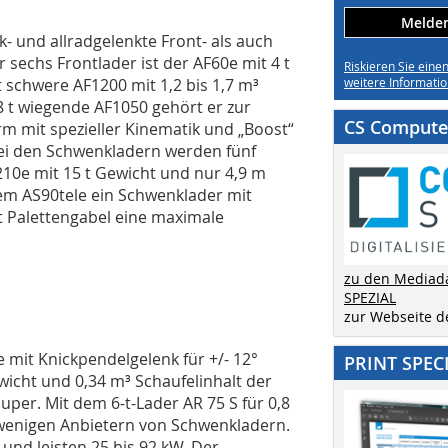
Melden 
und allradgelenkte Front- als auch
 sechs Frontlader ist der AF60e mit 4 t
Riskieren Sie eine
t schwere AF1200 mit 1,2 bis 1,7 m³
weitere Informatio
8 t wiegende AF1050 gehört er zur
CS Computer
rm mit spezieller Kinematik und „Boost“
Bei den Schwenkladern werden fünf
10e mit 15 t Gewicht und nur 4,9 m
m AS90tele ein Schwenklader mit
it Palettengabel eine maximale
zu den Mediad
SPEZIAL
zur Webseite 
 mit Knickpendelgelenk für +/- 12°
PRINT SPEC
ewicht und 0,34 m³ Schaufelinhalt der
Super. Mit dem 6-t-Lader AR 75 S für 0,8
n wenigen Anbietern von Schwenkladern.
nd leisten 25 bis 92 kW. Der