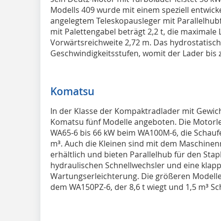
Modells 409 wurde mit einem speziell entwick
angelegtem Teleskopausleger mit Parallelhubf
mit Palettengabel beträgt 2,2 t, die maximale
Vorwärtsreichweite 2,72 m. Das hydrostatisch
Geschwindigkeitsstufen, womit der Lader bis z
Komatsu
In der Klasse der Kompaktradlader mit Gewich
Komatsu fünf Modelle angeboten. Die Motorl
WA65-6 bis 66 kW beim WA100M-6, die Schaufel
m³. Auch die Kleinen sind mit dem Maschi
erhältlich und bieten Parallelhub für den Sta
hydraulischen Schnellwechsler und eine klap
Wartungserleichterung. Die größeren Modell
dem WA150PZ-6, der 8,6 t wiegt und 1,5 m³ Sch