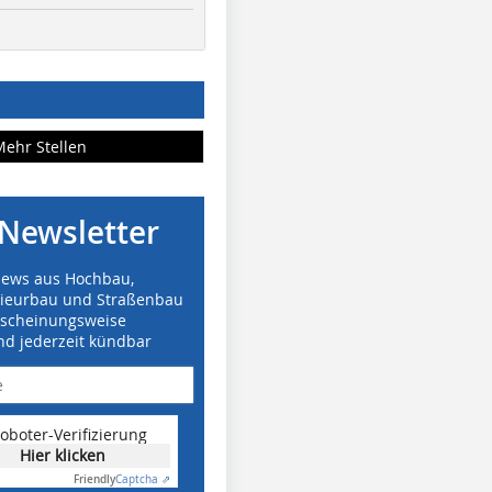
Mehr Stellen
Newsletter
News aus Hochbau,
nieurbau und Straßenbau
rscheinungsweise
nd jederzeit kündbar
oboter-Verifizierung
Hier klicken
Friendly
Captcha ⇗