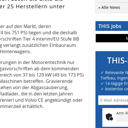
er 25 Herstellern unter
» Alle News
THIS Jobs
er auf den Markt, deren
 bis 751 PS) liegen und die deshalb
chriften Tier 4 interim/EU Stufe IIIB
g verlangt zusätzlichen Einbauraum
-Hinterwagens.
THIS-
erungen in der Motorentechnik nur
bgasvorschriften ab dem kommenden
✓ Relevante 
reich von 37 bis 129 kW (49 bis 173 PS)
Tiefbau, Inge
 Maschinen betreffen. Gravierende
✓ 14-tägige E
gesehen von der Abgassäuberung,
✓ kostenlos u
adlader, die in den letzten Jahren
 Venieri und Volvo CE angekündigt oder
mmerziell erhältlich.
Anti-R