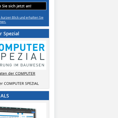
Sie sich jetzt an!
n kurzen Blick und erhalten Sie
nen.
 Spezial
aten der COMPUTER
der COMPUTER SPEZIAL
IALS